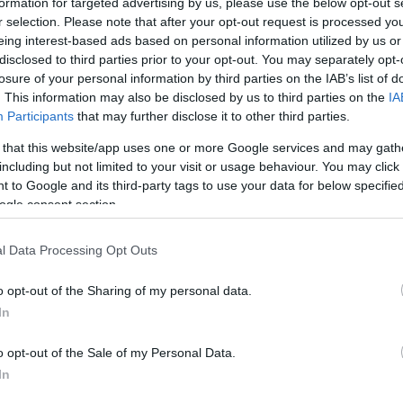
formation for targeted advertising by us, please use the below opt-out s
ez a helyzet, hogy én gyereket szeretnék – jegyezte
r selection. Please note that after your opt-out request is processed y
ndvégig tudta, hogy ketyeg a biológiai órája, ezért
eing interest-based ads based on personal information utilized by us or
disclosed to third parties prior to your opt-out. You may separately opt-
losure of your personal information by third parties on the IAB’s list of
y nekem lesz kisbabám, és ezért képes vagyok a falon
. This information may also be disclosed by us to third parties on the
IA
gezte le Zsóka. – A végén már olyan mennyiségű
Participants
that may further disclose it to other third parties.
et átváltozni. De ez sem érdekelt volna, ha tudom,
 volt egy percig sem biztos – tette hozzá a színésznő.
 that this website/app uses one or more Google services and may gath
re szeretnék, de nem kapom meg? Ez nagyon komoly
including but not limited to your visit or usage behaviour. You may click 
 to Google and its third-party tags to use your data for below specifi
ogle consent section.
l Data Processing Opt Outs
o opt-out of the Sharing of my personal data.
In
o opt-out of the Sale of my Personal Data.
In