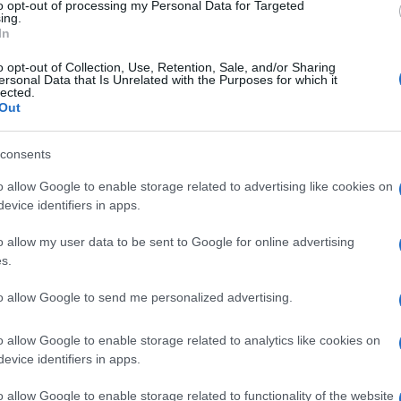
to opt-out of processing my Personal Data for Targeted
ing.
In
o opt-out of Collection, Use, Retention, Sale, and/or Sharing
ersonal Data that Is Unrelated with the Purposes for which it
lected.
Out
consents
o allow Google to enable storage related to advertising like cookies on
evice identifiers in apps.
o allow my user data to be sent to Google for online advertising
s.
udott, mindig mosolygott, csak a közvetlen baráti
to allow Google to send me personalized advertising.
e. Aztán minden jóra fordult, társra lelt, az ötödik
bizonyult, így megérkezett életébe a csoda.
o allow Google to enable storage related to analytics like cookies on
mat, s váltottam klinikát is, egyszer csak sikerült tíz
evice identifiers in apps.
nni, hogy végre sikerült. Addigra jutottam el arra a
s vagyok még megcsinálni. Tényleg erős csajnak
o allow Google to enable storage related to functionality of the website