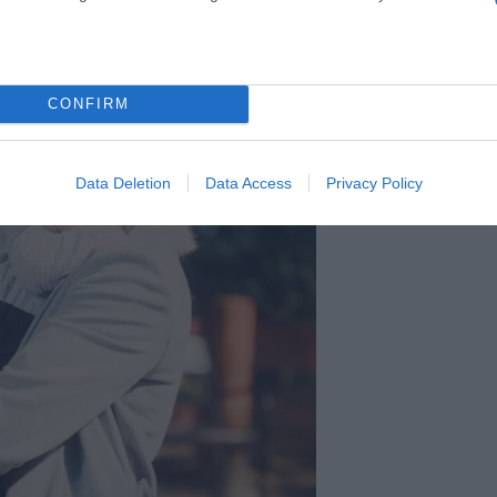
rok el több csalódást – vallotta be a színésznő.
 s édesanyja legnagyobb boldogsága. Zsóka ma már
, az a végén valóra válik.
CONFIRM
Data Deletion
Data Access
Privacy Policy