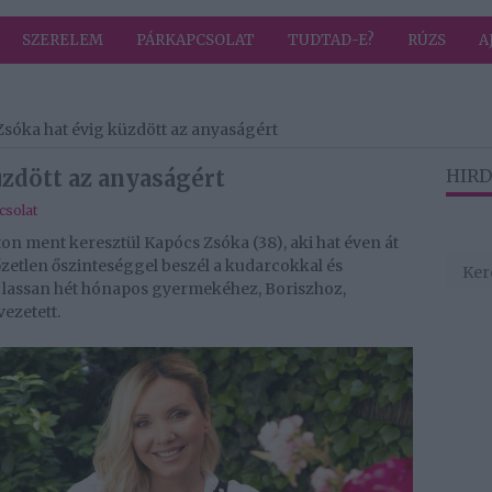
SZERELEM
PÁRKAPCSOLAT
TUDTAD-E?
RÚZS
A
sóka hat évig küzdött az anyaságért
zdött az anyaságért
HIRD
csolat
n ment keresztül Kapócs Zsóka (38), aki hat éven át
zetlen őszinteséggel beszél a kudarcokkal és
a lassan hét hónapos gyermekéhez, Boriszhoz,
ezetett.