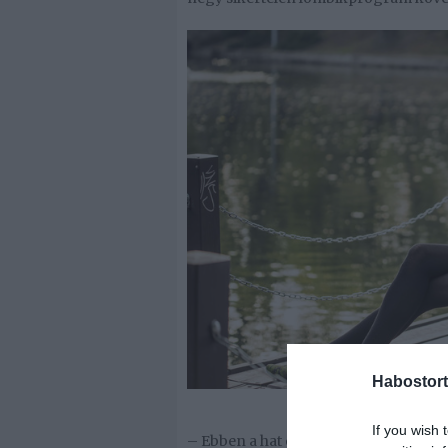
Habostort
If you wish 
– Ebben a hat évben benne van minden