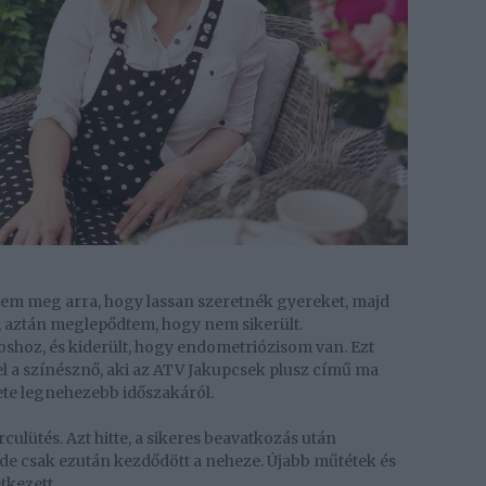
em meg arra, hogy lassan szeretnék gyereket, majd
, aztán meglepődtem, hogy nem sikerült.
hoz, és kiderült, hogy endometriózisom van. Ezt
el a színésznő, aki az ATV Jakupcsek plusz című ma
ete legnehezebb időszakáról.
culütés. Azt hitte, a sikeres beavatkozás után
 csak ezután kezdődött a neheze. Újabb műtétek és
kezett.