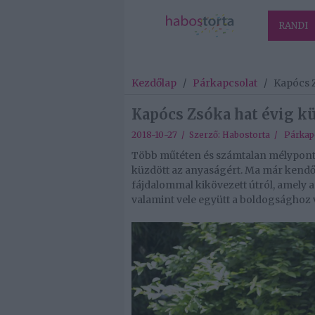
RANDI
Kezdőlap
/
Párkapcsolat
/
Kapócs Z
Kapócs Zsóka hat évig kü
2018-10-27 / Szerző:
Habostorta
/
Párkap
Több műtéten és számtalan mélyponto
küzdött az anyaságért. Ma már kendő
fájdalommal kikövezett útról, amely 
valamint vele együtt a boldogsághoz v