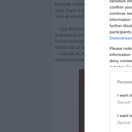
sensitive in
hogyan rukkolsz elő azzal, márpedig 
confirm you
meg Kapócs Zsóka, majd hozzátette: mi
continue se
sem akarta húzni az időt.
information 
further disc
– Egy dolgot láttam magam előtt, hog
participants
is átmenni, semmi nem érdekel – szö
Downstream 
hormont kaptam, hogy láttam a testem
valaki vár az út végén, de ez soha nem
Please note
– Létezik az, hogy valamit én ennyi
information 
mélypontokat jelentett az életemben.
deny consent
in below Go
Persona
I want t
Opted 
I want t
Opted 