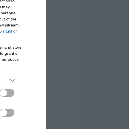
ection to
ou may
 personal
out of the
 downstream
B’s List of
er and store
to grant or
ed purposes