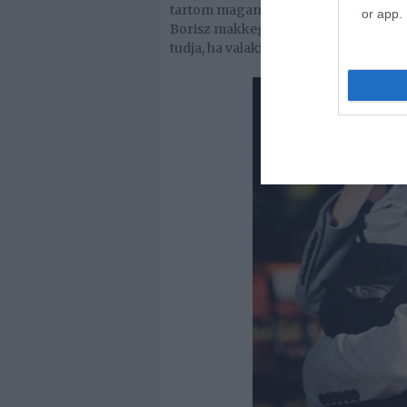
tartom magam, de úgy éreztem, nem bí
or app.
Borisz makkegészségesen született,
tudja, ha valaki valamiben nagyon hisz