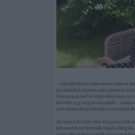
– Körülbelül harmincesztendősen ért
harminckét évesen már tettem is érte
Háromnegyed év után elmentem orvos
követte egy négyórás műtét – árulta 
esti műsorában bővebben is beszél él
Az operáció után érte a legnagyobb ar
könnyebben mennek majd a dolgok, de
négy sikertelen lombikprogram követ