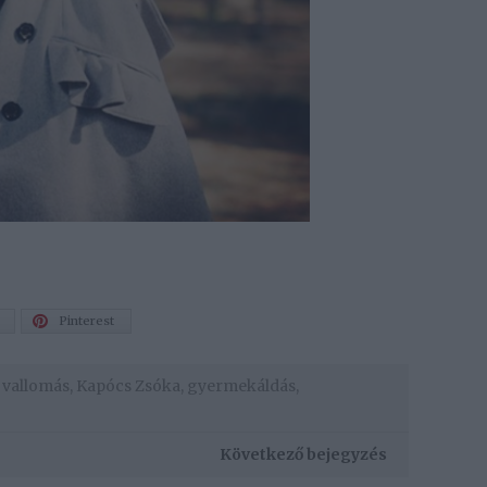
Pinterest
,
vallomás
,
Kapócs Zsóka
,
gyermekáldás
,
Következő bejegyzés