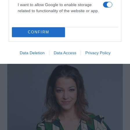
I want to allow Google to enable storage
related to functionality of the website or app.
CONFIRM
2026-08-06.
Data Deletion
Data Access
Privacy Policy
Kánikula a lakásban