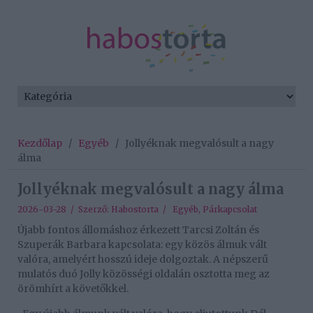
Kezdőlap
/
Egyéb
/
Jollyéknak megvalósult a nagy
álma
Jollyéknak megvalósult a nagy álma
2026-03-28 / Szerző:
Habostorta
/
Egyéb
,
Párkapcsolat
Újabb fontos állomáshoz érkezett Tarcsi Zoltán és
Szuperák Barbara kapcsolata: egy közös álmuk vált
valóra, amelyért hosszú ideje dolgoztak. A népszerű
mulatós duó Jolly közösségi oldalán osztotta meg az
örömhírt a követőkkel.