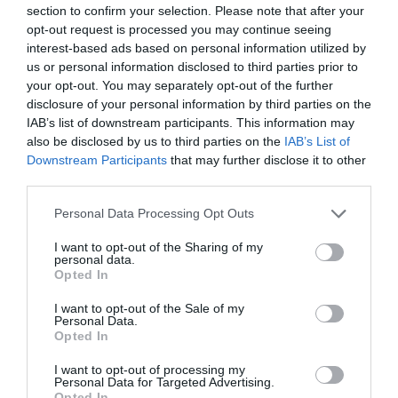
section to confirm your selection. Please note that after your
opt-out request is processed you may continue seeing
Címkék:
utazás
,
álom
,
Jolly
,
valóra válás
,
Kolumbia
interest-based ads based on personal information utilized by
us or personal information disclosed to third parties prior to
Korábbi bejegyzések
Következő bejegyzés
your opt-out. You may separately opt-out of the further
disclosure of your personal information by third parties on the
IAB’s list of downstream participants. This information may
also be disclosed by us to third parties on the
IAB’s List of
HASONLÓ BEJEGYZÉSEK
Downstream Participants
that may further disclose it to other
third parties.
Please note that this website/app uses one or more Google
Personal Data Processing Opt Outs
services and may gather and store information including but
not limited to your visit or usage behaviour. You may click to
I want to opt-out of the Sharing of my
personal data.
grant or deny consent to Google and its third-party tags to
Opted In
use your data for below specified purposes in below Google
consent section.
I want to opt-out of the Sale of my
Personal Data.
Opted In
I want to opt-out of processing my
Personal Data for Targeted Advertising.
Opted In