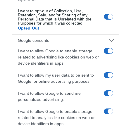
2026-08-06.
3 ok, amiért egy idősebb nő fiatalabb férfit választ
I want to opt-out of Collection, Use,
Retention, Sale, and/or Sharing of my
Personal Data that Is Unrelated with the
Purposes for which it was collected.
Opted Out
Google consents
I want to allow Google to enable storage
related to advertising like cookies on web or
device identifiers in apps.
I want to allow my user data to be sent to
Google for online advertising purposes.
2026-08-06.
I want to allow Google to send me
Ahány ház, annyi hűsítő
personalized advertising.
I want to allow Google to enable storage
related to analytics like cookies on web or
device identifiers in apps.