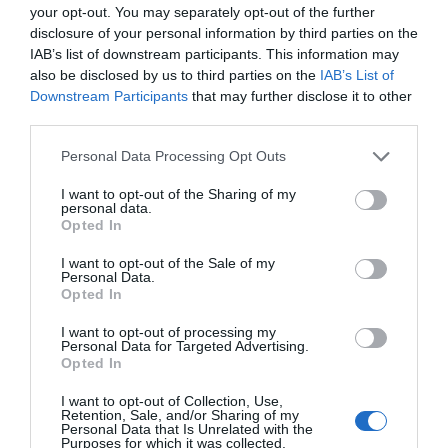
your opt-out. You may separately opt-out of the further
disclosure of your personal information by third parties on the
IAB’s list of downstream participants. This information may
also be disclosed by us to third parties on the
IAB’s List of
Downstream Participants
that may further disclose it to other
third parties.
Please note that this website/app uses one or more Google
Personal Data Processing Opt Outs
services and may gather and store information including but
not limited to your visit or usage behaviour. You may click to
I want to opt-out of the Sharing of my
personal data.
grant or deny consent to Google and its third-party tags to
Opted In
use your data for below specified purposes in below Google
consent section.
I want to opt-out of the Sale of my
Personal Data.
2026-08-07.
Opted In
Mikes Anna és Krausz Gábor kitálaltak a házasságukról
I want to opt-out of processing my
Personal Data for Targeted Advertising.
Opted In
I want to opt-out of Collection, Use,
Retention, Sale, and/or Sharing of my
Personal Data that Is Unrelated with the
Purposes for which it was collected.