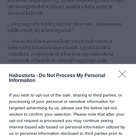
közzétett fényképen egy pozitív terhességi teszt és egy
ultrahangfelvétel is látható, amiből a baba neme is
azonnal kiderült.
„A legnagyobb boldogságunk úton van… Hamarosan
találkozunk, kicsi hercegnőnk”
– írta az érzelmes posztjában Tarcsi Szilveszter. A
bejelentést követően záporoznak a gratulációk a
családhoz, a rajongók és a barátok egy emberként
osztoznak a fiatalok és a leendő nagypapa, Jolly
boldogságában.
Habostorta -
Do Not Process My Personal
Information
Megosztás:
Facebook
Twitter
Pinterest
If you wish to opt-out of the sale, sharing to third parties, or
Címkék:
öröm
,
Jolly
,
izgatottság
,
nagyszülő
processing of your personal or sensitive information for
targeted advertising by us, please use the below opt-out
Korábbi bejegyzések
Következő bejegyzés
section to confirm your selection. Please note that after your
opt-out request is processed you may continue seeing
interest-based ads based on personal information utilized by
us or personal information disclosed to third parties prior to
HASONLÓ BEJEGYZÉSEK