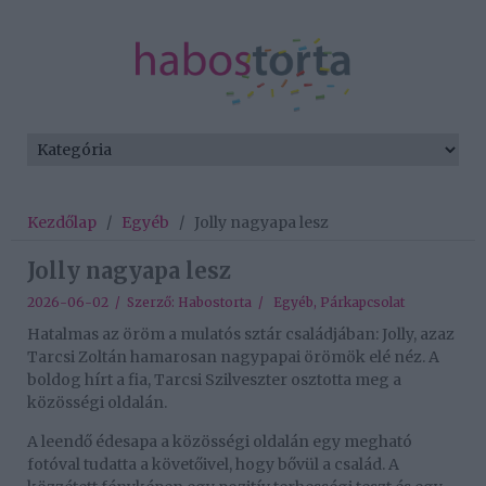
Kezdőlap
/
Egyéb
/
Jolly nagyapa lesz
Jolly nagyapa lesz
2026-06-02 / Szerző:
Habostorta
/
Egyéb
,
Párkapcsolat
Hatalmas az öröm a mulatós sztár családjában: Jolly, azaz
Tarcsi Zoltán hamarosan nagypapai örömök elé néz. A
boldog hírt a fia, Tarcsi Szilveszter osztotta meg a
közösségi oldalán.
A leendő édesapa a közösségi oldalán egy megható
fotóval tudatta a követőivel, hogy bővül a család. A