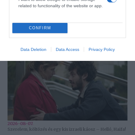
Derulo
,
The Last Dance World Tour
related to functionality of the website or app.
Korábbi bejegyzések
Következő bejegyzés
CONFIRM
HASONLÓ BEJEGYZÉSEK
Data Deletion
Data Access
Privacy Policy
2026-08-07.
Szerelem, költözés és egy kis izraeli káosz – Helló, Haifa!