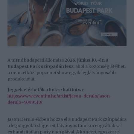
A turné budapesti állomása
2026. június 10.-én a
Budapest Park színpadán lesz
, ahol a közönség átélheti
a nemzetközi popzenei show egyik leglátványosabb
produkcióját.
Jegyek elérhetők a linkre kattintva:
https://www.eventim.hu/artist/jason-derulo/jason-
derulo-4099510/
Jason Derulo élőben hozza el a Budapest Park színpadára
a legnagyobb slágereit, látványos tánckoreográfiákkal
és hamisítatlan party energiával. A koncert egyszerre