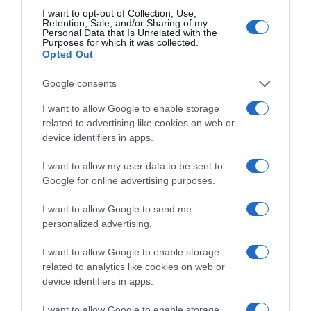
Művészetének egyik legnagyobb erőssége a
I want to opt-out of Collection, Use,
sokszínűség: legyen szó a BTS-szel, Nicki Minajjal, Luke
Retention, Sale, and/or Sharing of my
Personal Data that Is Unrelated with the
Bryannel vagy Michael Bubléval való együttműködésről,
Purposes for which it was collected.
ahol mindig természetesen ötvözi a különböző zenei
Opted Out
műfajokat, kultúrákat és globális hangzásvilágokat.
Google consents
A Nora Fatehivel közös, világszerte népszerűvé vált
„Snake”
több mint 124 milliós megtekintést ért el, míg a
I want to allow Google to enable storage
„You DJ I’ll Drive”
megjelenésével Derulo visszatér
related to advertising like cookies on web or
klasszikus popgyökereihez, egy euforikus, energikus
device identifiers in apps.
himnuszt adva a közönségnek, amely egyszerre
hódíthatja meg a lejátszási listákat és a tánctereket.
I want to allow my user data to be sent to
Google for online advertising purposes.
A koncert magyarországi szervezője a
Green Stage
Production
iroda.
I want to allow Google to send me
personalized advertising.
I want to allow Google to enable storage
Megosztás:
Facebook
Twitter
Pinterest
related to analytics like cookies on web or
device identifiers in apps.
Címkék:
programajánló
,
Budapest Park
,
Jason
I want to allow Google to enable storage