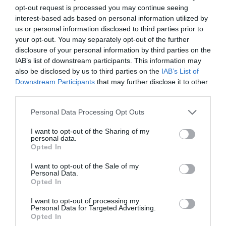
opt-out request is processed you may continue seeing
„Part 1” és a még idén érkező „Part 2” együtt jelzik egy új
interest-based ads based on personal information utilized by
kreatív és személyes korszak kezdetét, amelyet a fejlődés,
us or personal information disclosed to third parties prior to
a szabadság és a megújulás határoz meg.
your opt-out. You may separately opt-out of the further
Jason Derulo közel 250 millió követővel rendelkezik a
disclosure of your personal information by third parties on the
közösségi médiában, ebből több mint 66 millióan követik
IAB’s list of downstream participants. This information may
a TikTokon. A platformon a 4. legkövetettebb férfi előadó
also be disclosed by us to third parties on the
IAB’s List of
és a zenei előadók között is a legnagyobb globális hatású
Downstream Participants
that may further disclose it to other
művészek közé tartozik.
third parties.
Bár ma már világszerte többszörös platinalemezes
Please note that this website/app uses one or more Google
Personal Data Processing Opt Outs
énekesként és dalszerzőként ismert, Jason Derulo
services and may gather and store information including but
története szerényen indult. Saját szavaival élve „egy
not limited to your visit or usage behaviour. You may click to
I want to opt-out of the Sharing of my
personal data.
Miamiban élő haiti család gyermekeként” kezdte
grant or deny consent to Google and its third-party tags to
Opted In
pályafutását, és kitartó munkájának köszönhetően vált
use your data for below specified purposes in below Google
generációja egyik legsikeresebb és legtermékenyebb
consent section.
I want to opt-out of the Sale of my
előadójává. Több mint 250 millió eladott kislemezzel és
Personal Data.
Opted In
több tízmilliárd streammel olyan generációs slágerek
fűződnek a nevéhez, mint a
„Talk Dirty”
, a
„Wiggle”
, a
I want to opt-out of processing my
„Swalla”
és a
„Savage Love”
, ami a Billboard Hot 100 lista
Personal Data for Targeted Advertising.
élére került, és 16 ország slágerlistáját vezette.
Opted In