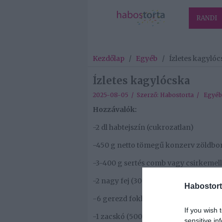
RANDI
Kezdőlap
/
Egyéb
/
Ízletes kagylóc
Ízletes kagylócska
2025-08-05 / Szerző:
Habostorta
/
Egyéb
Hozzávalók:
-2 dl habtejszín (cukrozatlan)
-450 g netto tömegű konzerv zöldbo
-3-400 g sertés comb vagy csirkemell
-2 nagy fej (300 g) vöröshagyma
Habostort
-6 gerezd fokhagyma
If you wish 
-1 zacskó (500 g) kagyló tészta
sensitive in