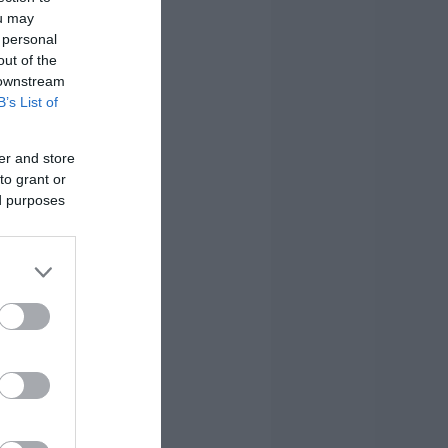
ou may
 personal
out of the
 downstream
B’s List of
er and store
to grant or
ed purposes