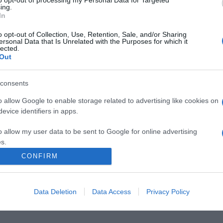
to opt-out of processing my Personal Data for Targeted
ing.
In
Pinterest
o opt-out of Collection, Use, Retention, Sale, and/or Sharing
ersonal Data that Is Unrelated with the Purposes for which it
lected.
Out
,
zöldborsó
,
kagyló
consents
Következő bejegyzés
o allow Google to enable storage related to advertising like cookies on
evice identifiers in apps.
o allow my user data to be sent to Google for online advertising
s.
CONFIRM
to allow Google to send me personalized advertising.
2026-08-07.
2026-08-07.
o allow Google to enable storage related to analytics like cookies on
Data Deletion
Data Access
Privacy Policy
lloumis
Mi a teendő, ha
Koltai Róbert
evice identifiers in apps.
lábgörcsöt kapsz?
életükről mesélt
o allow Google to enable storage related to functionality of the website