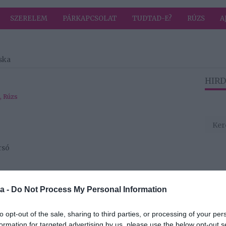
SZERELEM
PÁRKAPCSOLAT
TUDTAD-E?
RÚZS
A
ska
HIRD
,
Rúzs
rsó
a -
Do Not Process My Personal Information
to opt-out of the sale, sharing to third parties, or processing of your per
formation for targeted advertising by us, please use the below opt-out s