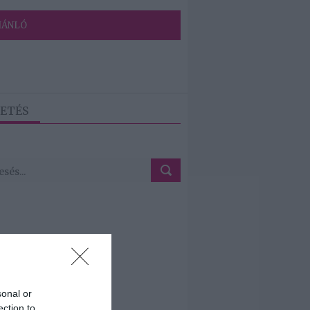
JÁNLÓ
ETÉS
sonal or
ection to