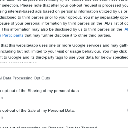
r selection. Please note that after your opt-out request is processed y
eing interest-based ads based on personal information utilized by us or
disclosed to third parties prior to your opt-out. You may separately opt-
losure of your personal information by third parties on the IAB’s list of
. This information may also be disclosed by us to third parties on the
IA
Participants
that may further disclose it to other third parties.
 that this website/app uses one or more Google services and may gath
 megdinszteljük. Két edényben elosztjuk a megsült
including but not limited to your visit or usage behaviour. You may click 
áöntjük a zöldborsót, majd felöntjük annyi vízzel,
 to Google and its third-party tags to use your data for below specifi
ogle consent section.
zt nem nehéz elérni), beleöntjük a tejszínt és
fokhagymát. Tovább főzzük együtt még pár percig. Ha
l Data Processing Opt Outs
ak annyira, hogy maradjon benne egész borsó
o opt-out of the Sharing of my personal data.
In
kockára vágott húst és meghintjük sóval és borssal.
lerakjuk a másik 3 gerezd apróra vágott fokhagymát.
o opt-out of the Sale of my Personal Data.
át sós vízben.
In
ósszal és a hússal. Állni hagyjuk, hogy a tészta magába