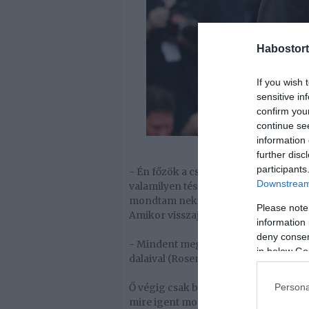
Habostort
If you wish 
sensitive in
confirm you
continue se
information 
further disc
participants
- Én főzök a családban. Higyj nekem,
Downstream 
valamilyen tésztát, aztán kinyitottun
mondtam neki, hogy van egy öngyújtó 
Please note
Amikor visszajött, elővettem a gyűrűt
information 
deny consent
- Mindent megcsináltam, amit ilyenkor
in below Go
dalaival (Rosemary Clooney énekesnő 
Persona
Ő végig csak bámult a gyűrűre, és azt
mire igent mondott, mert annyira leso