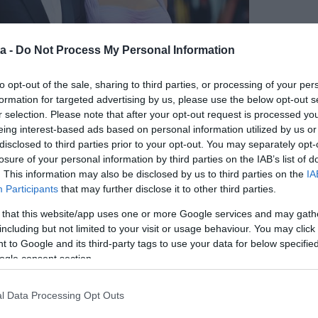
a -
Do Not Process My Personal Information
to opt-out of the sale, sharing to third parties, or processing of your per
formation for targeted advertising by us, please use the below opt-out s
r selection. Please note that after your opt-out request is processed y
eing interest-based ads based on personal information utilized by us or
disclosed to third parties prior to your opt-out. You may separately opt-
losure of your personal information by third parties on the IAB’s list of
. This information may also be disclosed by us to third parties on the
IA
 Amal foglalni szokott az éttermekben. Készítettem
Participants
that may further disclose it to other third parties.
k egy pezsgőt. Majd még egyet a vacsora után, és
a fiókban, amivel meg tudjuk gyújtani a gyertyát.
 that this website/app uses one or more Google services and may gath
 - kezdte George.
including but not limited to your visit or usage behaviour. You may click 
 to Google and its third-party tags to use your data for below specifi
 kell, letérdeltem és lejátszottam egy listát Rosemary
ogle consent section.
a sztár nagymamája volt - a szerk.)
l Data Processing Opt Outs
 mondta "Istenem". Húsz percig kellett térdelnem,
kkolta a dolog - mesélte a színész.