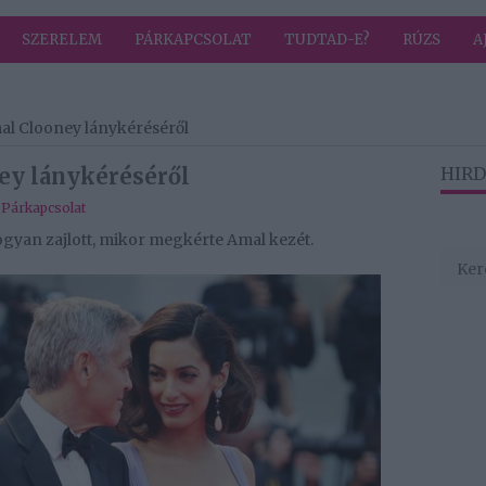
SZERELEM
PÁRKAPCSOLAT
TUDTAD-E?
RÚZS
A
mal Clooney lánykéréséről
ey lánykéréséről
HIRD
,
Párkapcsolat
ogyan zajlott, mikor megkérte Amal kezét.