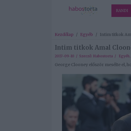
RANDI
Kezdőlap
/
Egyéb
/
Intim titkok A
Intim titkok Amal Cloon
2017-09-10 / Szerző:
Habostorta
/
Egyéb
George Clooney először mesélte el, h