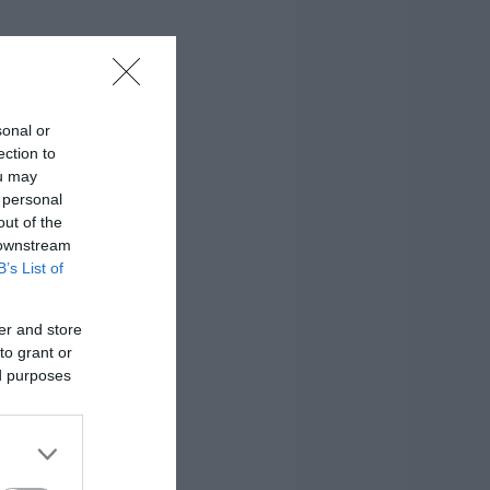
sonal or
ection to
ou may
 personal
out of the
 downstream
B’s List of
er and store
to grant or
ed purposes