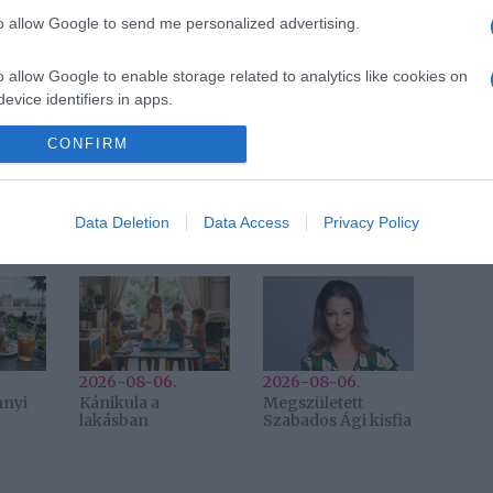
to allow Google to send me personalized advertising.
Pinterest
o allow Google to enable storage related to analytics like cookies on
házasság
,
lánykérés
,
George Clooney
,
vallomás
,
evice identifiers in apps.
o allow Google to enable storage related to functionality of the website
CONFIRM
Következő bejegyzés
Data Deletion
Data Access
Privacy Policy
2026-08-06.
2026-08-06.
nnyi
Kánikula a
Megszületett
lakásban
Szabados Ági kisfia