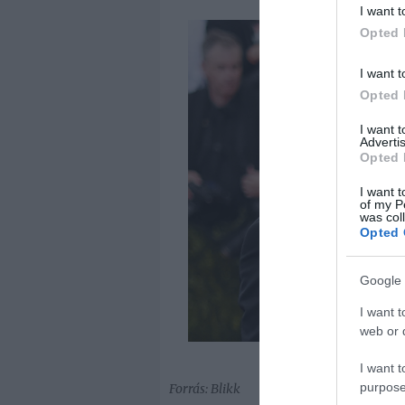
I want t
Opted 
I want t
Opted 
I want 
Advertis
Opted 
I want t
of my P
was col
Opted 
Google 
I want t
web or d
I want t
purpose
Forrás: Blikk