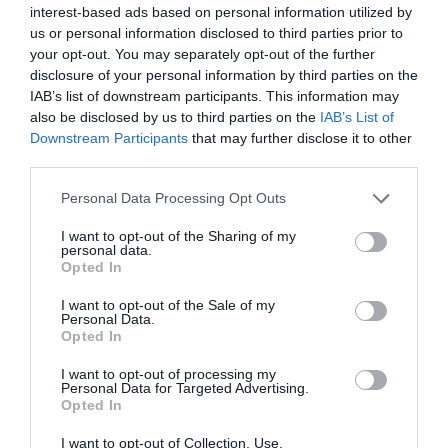
interest-based ads based on personal information utilized by
-tegyünk a szobanövényre friss humuszt
us or personal information disclosed to third parties prior to
your opt-out. You may separately opt-out of the further
-borítsuk be friss földdel
disclosure of your personal information by third parties on the
IAB’s list of downstream participants. This information may
Ezzel a módszerrel megakadályozhatjuk, hogy a
also be disclosed by us to third parties on the
IAB’s List of
penész a mélyebb rétegekig behatoljon.
Downstream Participants
that may further disclose it to other
-távolítsuk el a felső réteg földet
third parties.
-tegyünk rá új földet
Please note that this website/app uses one or more Google
Personal Data Processing Opt Outs
services and may gather and store information including but
-tegyünk rá egy réteg szaküzletben kapható expandált
not limited to your visit or usage behaviour. You may click to
I want to opt-out of the Sharing of my
personal data.
agyagot.
grant or deny consent to Google and its third-party tags to
Opted In
use your data for below specified purposes in below Google
consent section.
I want to opt-out of the Sale of my
Megosztás:
Facebook
Twitter
Pinterest
Personal Data.
Opted In
Címkék:
okok
,
otthon
,
tipp
,
penész
,
virágföld
,
I want to opt-out of processing my
virágápolás
Personal Data for Targeted Advertising.
Opted In
Korábbi bejegyzések
Következő bejegyzés
I want to opt-out of Collection, Use,