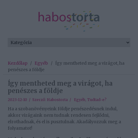
Kezdőlap
/
Egyéb
/
Így mentheted meg a virágot, ha
penészes a földje
Így mentheted meg a virágot, ha
penészes a földje
2023-12-10 / Szerző:
Habostorta
/
Egyéb
,
Tudtad-e?
Ha a szobanövényeink földje penészedésnek indul,
akkor virágaink nem tudnak rendesen fejlődni,
elrothadnak, és el is pusztulnak. Akadályozzuk meg a
folyamatot!