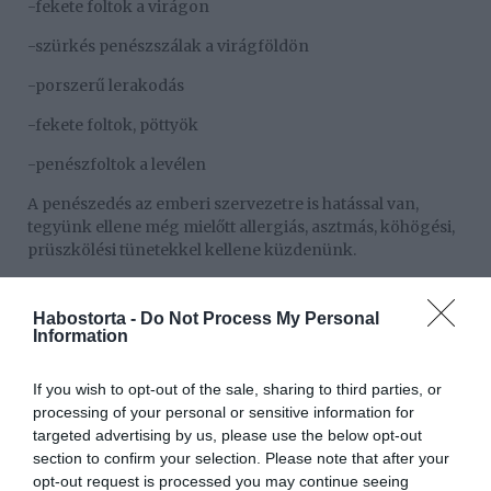
-fekete foltok a virágon
-szürkés penészszálak a virágföldön
-porszerű lerakodás
-fekete foltok, pöttyök
-penészfoltok a levélen
A penészedés az emberi szervezetre is hatással van,
tegyünk ellene még mielőtt allergiás, asztmás, köhögési,
prüszkölési tünetekkel kellene küzdenünk.
Mit tehetünk a penészedés ellen?
Habostorta -
Do Not Process My Personal
A penész gyakran nem látszik szabad szemmel a föld
Information
felszínén. Megtörténhet, hogy csak érezzük a
penészszagot, és a föld belseje penészedik. Mindenképp
If you wish to opt-out of the sale, sharing to third parties, or
ültessük át a szobanövényt teljesen új, tiszta földbe, mert
processing of your personal or sensitive information for
különben el fog pusztulni. A gyökérzetet fertőtlenítsük,
targeted advertising by us, please use the below opt-out
vagy legalább mossuk le, mielőtt az új földbe tennénk.
section to confirm your selection. Please note that after your
opt-out request is processed you may continue seeing
-távolítsuk el a felső réteg földet