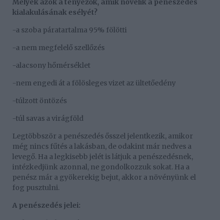
Melyek azok a tényezők, amik növelik a penészedés
kialakulásának esélyét?
-a szoba páratartalma 95% fölötti
-a nem megfelelő szellőzés
-alacsony hőmérséklet
-nem engedi át a fölösleges vizet az ültetőedény
-túlzott öntözés
-túl savas a virágföld
Legtöbbször a penészedés ősszel jelentkezik, amikor
még nincs fűtés a lakásban, de odakint már nedves a
levegő. Ha a legkisebb jelét is látjuk a penészedésnek,
intézkedjünk azonnal, ne gondolkozzuk sokat. Ha a
penész már a gyökerekig bejut, akkor a növényünk el
fog pusztulni.
A penészedés jelei: