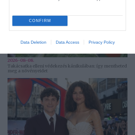
CONFIRM
Data Deletion
Data Access
Privacy Policy
2026-08-08.
Takácsatka elleni védekezés kánikulában: így mentheted
meg a növényeidet