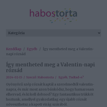
Kezdőlap
/
Egyéb
/
Így mentheted meg a Valentin-
napi rózsád
Így mentheted meg a Valentin-napi
rózsád
2024-02-15 / Szerző:
Habostorta
/
Egyéb
,
Tudtad-e?
Gyönyörű szép rózsát kaptál a szerelmedtől valentin-
napra, és már most azon bánkódsz, hogy hamarosan
elhervad, és ki kell dobnod? Egy fantasztikus trükköt
hoztunk, amellyel gyakorlatilag egy újabb rózsát
növeszthetsz a kapott virág szárából.