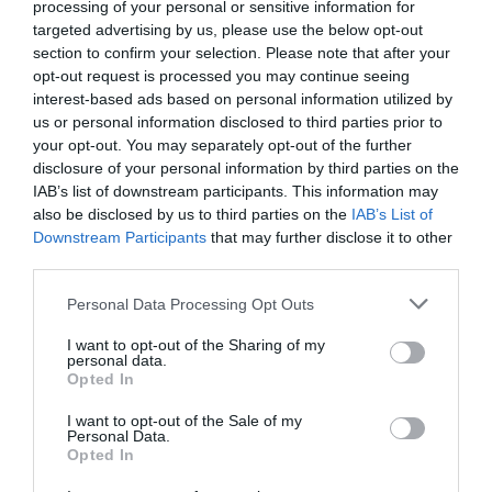
processing of your personal or sensitive information for
targeted advertising by us, please use the below opt-out
Megosztás:
Facebook
Twitter
Pinterest
section to confirm your selection. Please note that after your
opt-out request is processed you may continue seeing
Címkék:
szerelem
,
emlék
,
Valentin
,
rózsa
,
interest-based ads based on personal information utilized by
megmentés
us or personal information disclosed to third parties prior to
your opt-out. You may separately opt-out of the further
Korábbi bejegyzések
Következő bejegyzés
disclosure of your personal information by third parties on the
IAB’s list of downstream participants. This information may
also be disclosed by us to third parties on the
IAB’s List of
Downstream Participants
that may further disclose it to other
HASONLÓ BEJEGYZÉSEK
third parties.
Please note that this website/app uses one or more Google
Personal Data Processing Opt Outs
services and may gather and store information including but
not limited to your visit or usage behaviour. You may click to
I want to opt-out of the Sharing of my
personal data.
grant or deny consent to Google and its third-party tags to
Opted In
use your data for below specified purposes in below Google
consent section.
I want to opt-out of the Sale of my
Personal Data.
Opted In