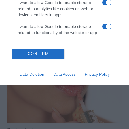
ugyanis megszabadították minden rossz
I want to allow Google to enable storage
tulajdonságától, úgyszólván új testbe költözött. Ezért is
related to analytics like cookies on web or
jöhetett ismét divatba. A modern, pehelykönnyű textúra
device identifiers in apps.
gyengéden kenődik az ajakra anélkül, hogy
összeragasztaná azt. Használójuk egyidejűleg képes
I want to allow Google to enable storage
ápolni ajkát, hidratálni azt és némi volument is csalni rá.
related to functionality of the website or app.
És ami még talán ennél is jobb hír: tartósak, akár még
maszk alatt is. Nem csak 5 percig csillognak az ajkakon,
mint korábban.
CONFIRM
Data Deletion
Data Access
Privacy Policy