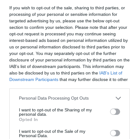
If you wish to opt-out of the sale, sharing to third parties, or
processing of your personal or sensitive information for
SZEMHÉJTUS
targeted advertising by us, please use the below opt-out
section to confirm your selection. Please note that after your
Minden sminkben jelen vannak, legyen szó feketéről, de
opt-out request is processed you may continue seeing
a színpaletta bármely más színében is pompázhatnak. A
interest-based ads based on personal information utilized by
szépen rajzolt vonalak viszont nagyon ritkán maradnak
us or personal information disclosed to third parties prior to
szófogadóan a szempillák tövében. Útjukat általában a
your opt-out. You may separately opt-out of the further
szemhéjon kezdik meg, és egyszer a mélyítővonalban,
disclosure of your personal information by third parties on the
másszor a szemhéj alatt bukkannak fel. Vagy épp felül és
IAB’s list of downstream participants. This information may
alul egyidejűleg. Vagy duplán. A céljuk: valami
also be disclosed by us to third parties on the
IAB’s List of
figyelemfelkeltőt alkotni. Kanyarodnak, fordulnak,
Downstream Participants
that may further disclose it to other
hatalmas macskaszemekké formálódnak vagy
third parties.
körülölelik az egész szemet. A tusvonások sokszor már-
már rajzokká nemesednek és válnak kis műalkotásokká.
Please note that this website/app uses one or more Google
Personal Data Processing Opt Outs
Ezért nevezik a vonalvezetés extravagáns formáját art
services and may gather and store information including but
linernek. A vonalak vastagsága és hosszúsága változó, és
not limited to your visit or usage behaviour. You may click to
I want to opt-out of the Sharing of my
personal data.
szükség szerint alkalmazható. Ami ehhez mindenesetre
grant or deny consent to Google and its third-party tags to
Opted In
szükségeltetik, az egy nyugodt kéz.
use your data for below specified purposes in below Google
consent section.
I want to opt-out of the Sale of my
Personal Data.