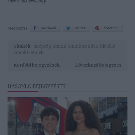
Forrás: Activebeauty
Megosztás:
Facebook
Twitter
Pinterest
Címkék:
szépség
,
smink
,
sminktrendek
,
időtálló
sminktrendek
Korábbi bejegyzések
Következő bejegyzés
HASONLÓ BEJEGYZÉSEK