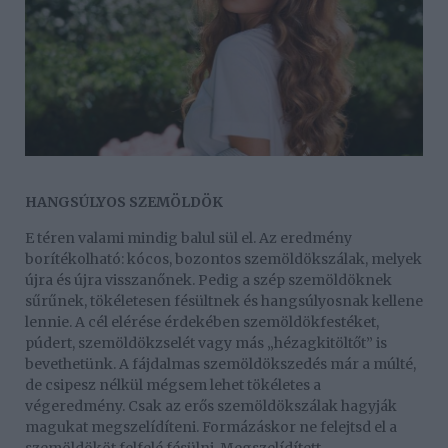
HANGSÚLYOS SZEMÖLDÖK
E téren valami mindig balul sül el. Az eredmény
borítékolható: kócos, bozontos szemöldökszálak, melyek
újra és újra visszanőnek. Pedig a szép szemöldöknek
sűrűnek, tökéletesen fésültnek és hangsúlyosnak kellene
lennie. A cél elérése érdekében szemöldökfestéket,
púdert, szemöldökzselét vagy más „hézagkitöltőt” is
bevethetünk. A fájdalmas szemöldökszedés már a múlté,
de csipesz nélkül mégsem lehet tökéletes a
végeredmény. Csak az erős szemöldökszálak hagyják
magukat megszelídíteni. Formázáskor ne felejtsd el a