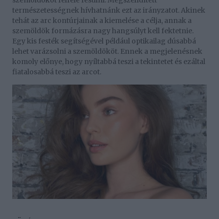
szemöldököt felfelé fésülni. Megszelídített
természetességnek hívhatnánk ezt az irányzatot. Akinek
tehát az arc kontúrjainak a kiemelése a célja, annak a
szemöldök formázásra nagy hangsúlyt kell fektetnie.
Egy kis festék segítségével például optikailag dúsabbá
lehet varázsolni a szemöldököt. Ennek a megjelenésnek
komoly előnye, hogy nyíltabbá teszi a tekintetet és ezáltal
fiatalosabbá teszi az arcot.