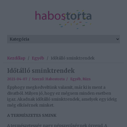
Kezdőlap
/
Egyéb
/
Időtálló sminktrendek
Időtálló sminktrendek
2021-04-07 / Szerző:
Habostorta
/
Egyéb
,
Rúzs
Épphogy megkedveltünk valamit, már ki is ment a
divatból. Milyen jó, hogy ez mégsem minden esetben
igaz. Akadnak időtálló sminktrendek, amelyek egy ideig
még elkísérnek minket.
A TERMÉSZETES SMINK
A természetesség nagy népszerűségnek örvend. A