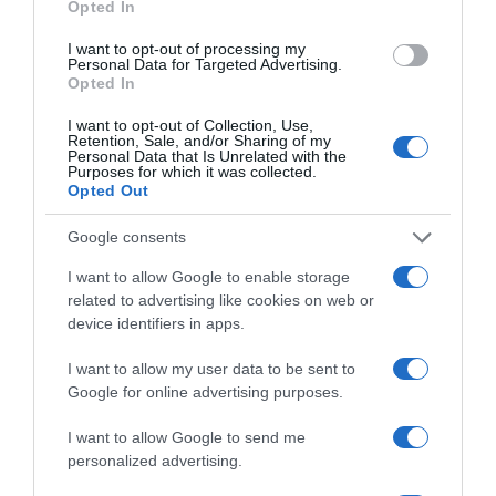
Opted In
I want to opt-out of processing my
Personal Data for Targeted Advertising.
Opted In
I want to opt-out of Collection, Use,
Retention, Sale, and/or Sharing of my
Personal Data that Is Unrelated with the
Purposes for which it was collected.
Opted Out
Google consents
I want to allow Google to enable storage
FÉNYLŐ AJAK
related to advertising like cookies on web or
device identifiers in apps.
Végre ismét eljött a csillogás ideje a matt korszak után,
ami semmi esetre sem ért még véget. Az ajkak csillogó
I want to allow my user data to be sent to
pompájukban ragyognak a legkülönbözőbb
Google for online advertising purposes.
árnyalatokban. A színtelentől a világos, gyümölcsös
színeken át, mint a pink, narancs vagy világos vörös,
I want to allow Google to send me
egészen a sötétekig, mint a bogyós gyümölcsök
personalized advertising.
árnyalatai a vöröses barnától a burgundiig. A szájfényt