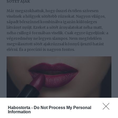
SÖTÉT AJAK
Már megszokhattuk, hogy ősszel és télen szívesen
viselnek a hölgyek sötétebb rúzsokat. Nagyon világos,
sápadt bőrszínnel kombinálva igazán különleges
látványt nyújt. Ezeket a sötét árnyalatokat néha matt,
néha csillogó formában viselik. Csak egyre ügyeljünk: a
végeredmény ne legyen slampos. Nem megfelelően
megválasztott sötét ajakrúzzsal könnyű ijesztő hatást
elérni. És a precízió is nagyon fontos.
Habostorta -
Do Not Process My Personal
Information