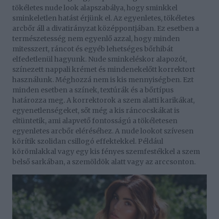
tökéletes nude look alapszabálya, hogy sminkkel
sminkeletlen hatást érjünk el. Az egyenletes, tökéletes
arcbőr áll a divatirányzat középpontjában. Ez esetben a
természetesség nem egyenlő azzal, hogy minden
mitesszert, ráncot és egyéb lehetséges bőrhibát
elfedetlenül hagyunk. Nude sminkeléskor alapozót,
színezett nappali krémet és mindenekelőtt korrektort
használunk. Méghozzá nem is kis mennyiségben. Ezt
minden esetben a színek, textúrák és a bőrtípus
határozza meg. A korrektorok a szem alatti karikákat,
egyenetlenségeket, sőt még a kis ráncocskákat is
eltüntetik, ami alapvető fontosságú a tökéletesen
egyenletes arcbőr eléréséhez. A nude lookot szívesen
körítik szolidan csillogó effektekkel. Például
körömlakkal vagy egy kis fényes szemfestékkel a szem
belső sarkában, a szemöldök alatt vagy az arccsonton.