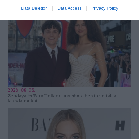
meg a növényeidet
Data Deletion
Data Access
Privacy Policy
2026-08-08.
Zendaya és Tom Holland luxushotelben tartották a
lakodalmukat