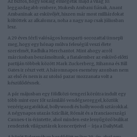
Az biztos, hogy sokáig emlegetik majd a világ 10.
leggazdagabb embere, Mukesh Ambani fiának, Anant
Ambaninak az esküvőjét, hiszen már most milliárdokat
költöttek az alkalomra, noha a nagy nap csak júliusban
lesz.
A 29 éves férfi valóságos luxusparti-sorozattal ünnepli
meg, hogy egy hónap múlva feleségül veszi élete
szerelmét, Radhika Merchantot. Mint ahogy arról
márciusban beszámoltunk, a fiatalember az esküvő előtti
partiján többek között Mark Zuckerberg, Rihanna és Bill
Gates ir részt vett. A háromnapos esemény azonban nem
az első és nem is az utolsó pazar mozzanata volt a
készülődésnek.
A pár májusban egy földközi-tengeri körútra indult egy
több mint ezer főt számláló vendégsereggel, köztük
vezérigazgatókkal, bollywoodi és hollywoodi sztárokkal.
A négynapos utazás Szicíliát, Rómát és a franciaországi
Cannes-t is érintette, ahol minden este lenyűgöző bulikat
rendeztek világsztárok koncertjeivel – írja a DailyMail.