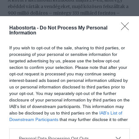
A körút Palermóban kezdődött május 29-én, ahol egy
ebéddel várták a vendégeket, majd közösen felszálltak a
900 millió dolláros – mintegy 333 milliárd forintos –
Celebrity Ascent luxushajóra. Az első éjszaka a Backstreet
Boys lépett fel, majd Rómában David Guetta
Habostorta -
Do Not Process My Personal
szórakoztatta a vendégeket. Cannes-ban álarcosbált is
Information
tartottak, ahol Katy Perry fellépése és egy lélegzetelállító
tűzijáték is színesítette az estét. A körút Portofinóban ért
If you wish to opt-out of the sale, sharing to third parties, or
véget, ahol Andrea Bocelli énekelt.
processing of your personal or sensitive information for
targeted advertising by us, please use the below opt-out
Az eseményen többek között olyan hírességek is részt
section to confirm your selection. Please note that after your
vettek, mint Adam Sandler és több bollywoodi sztár,
opt-out request is processed you may continue seeing
köztük Shah Rukh Khan, Sara Ali Khan, Ananya Panday,
interest-based ads based on personal information utilized by
Suhana Khan, Shanaya Kapoor és Manushi Chhillar. A
us or personal information disclosed to third parties prior to
Vogue szerint koránt sincsen vége az ünneplésnek,
your opt-out. You may separately opt-out of the further
hiszen maga a ceremónia is hátravan, ám még előtte is
disclosure of your personal information by third parties on the
több nagyszabású eseményt tervez a jómódú fiatal pár.
IAB’s list of downstream participants. This information may
also be disclosed by us to third parties on the
IAB’s List of
Downstream Participants
that may further disclose it to other
Megosztás:
Facebook
Twitter
Pinterest
third parties.
Please note that this website/app uses one or more Google
Címkék:
esküvő
,
milliárdos
,
hírességek
,
Anant
Personal Data Processing Opt Outs