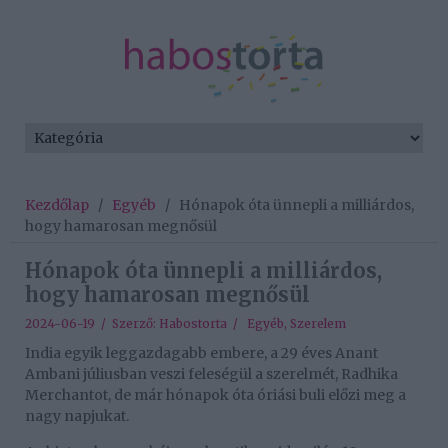
Kezdőlap
/
Egyéb
/
Hónapok óta ünnepli a milliárdos,
hogy hamarosan megnősül
Hónapok óta ünnepli a milliárdos,
hogy hamarosan megnősül
2024-06-19 / Szerző:
Habostorta
/
Egyéb
,
Szerelem
India egyik leggazdagabb embere, a 29 éves Anant
Ambani júliusban veszi feleségül a szerelmét, Radhika
Merchantot, de már hónapok óta óriási buli előzi meg a
nagy napjukat.