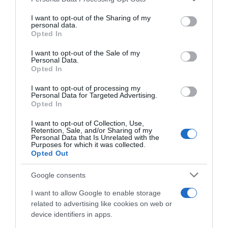
services and may gather and store information including but
Ambani
not limited to your visit or usage behaviour. You may click to
I want to opt-out of the Sharing of my
personal data.
grant or deny consent to Google and its third-party tags to
Korábbi bejegyzések
Következő bejegyzés
Opted In
use your data for below specified purposes in below Google
consent section.
I want to opt-out of the Sale of my
Personal Data.
HASONLÓ BEJEGYZÉSEK
Opted In
I want to opt-out of processing my
Personal Data for Targeted Advertising.
Opted In
I want to opt-out of Collection, Use,
Retention, Sale, and/or Sharing of my
Personal Data that Is Unrelated with the
Purposes for which it was collected.
Opted Out
Google consents
I want to allow Google to enable storage
related to advertising like cookies on web or
device identifiers in apps.
2026-08-10.
Hogyan keltsd fel a figyelmet a társkereső profiloddal?