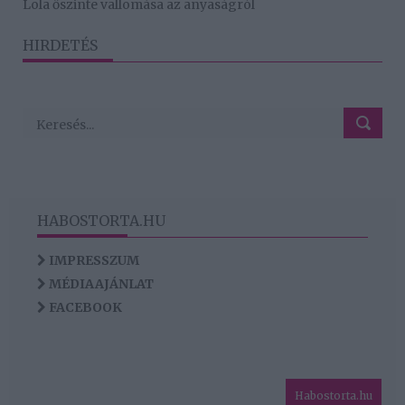
Lola őszinte vallomása az anyaságról
HIRDETÉS
HABOSTORTA.HU
IMPRESSZUM
MÉDIAAJÁNLAT
FACEBOOK
Habostorta.hu