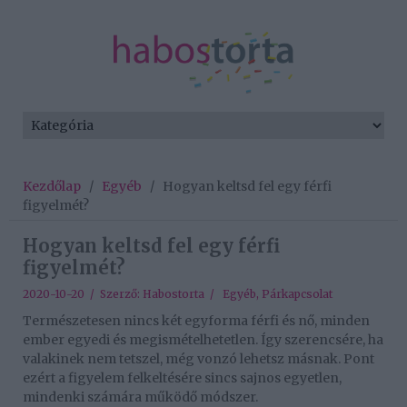
Kezdőlap
/
Egyéb
/
Hogyan keltsd fel egy férfi
figyelmét?
Hogyan keltsd fel egy férfi
figyelmét?
2020-10-20 / Szerző:
Habostorta
/
Egyéb
,
Párkapcsolat
Természetesen nincs két egyforma férfi és nő, minden
ember egyedi és megismételhetetlen. Így szerencsére, ha
valakinek nem tetszel, még vonzó lehetsz másnak. Pont
ezért a figyelem felkeltésére sincs sajnos egyetlen,
mindenki számára működő módszer.