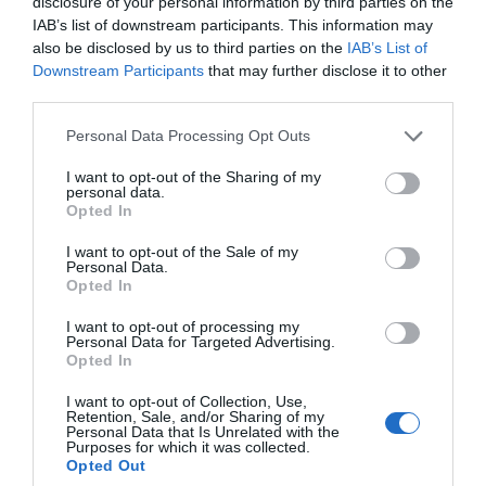
disclosure of your personal information by third parties on the
A férfiak elég okosak ahhoz, hogy átlássanak a szitán, és
IAB’s list of downstream participants. This information may
észrevegyék, hogy másnak próbálod eladni magad, mint
also be disclosed by us to third parties on the
IAB’s List of
amilyen valójában vagy. A legjobb, ha mindig az igazi
Downstream Participants
that may further disclose it to other
énedet mutatod. Vállald fel az előnytelen tulajdonságodat
third parties.
is, mert azzal együtt vagy kerek egész. Esetleg elsüthetsz
rá egy poént, és máris nincs mit takargatnod. Minden
Please note that this website/app uses one or more Google
Personal Data Processing Opt Outs
embernek vannak hibái, Neked is, és persze neki is. Ha
services and may gather and store information including but
ezt elfogadod, az nagy hatással lesz a partneredre, hiszen
not limited to your visit or usage behaviour. You may click to
I want to opt-out of the Sharing of my
personal data.
hatalmas önbizalomra utal.
grant or deny consent to Google and its third-party tags to
Opted In
use your data for below specified purposes in below Google
Hidd el, sokkal vonzóbb vagy, mint gondolnád. Minél
consent section.
I want to opt-out of the Sale of my
többet aggódsz emiatt, annál görcsösebben próbálsz
Personal Data.
majd mások felé közeledni, sikertelenül. Inkább vegyél
Opted In
egy nagy levegőt, legyél büszke arra, aki vagy, és add
I want to opt-out of processing my
önmagad. Ennél többre nem lesz szükséged.
Personal Data for Targeted Advertising.
Opted In
I want to opt-out of Collection, Use,
Retention, Sale, and/or Sharing of my
Personal Data that Is Unrelated with the
Purposes for which it was collected.
Opted Out