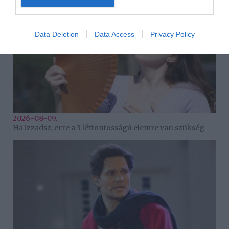
Data Deletion
Data Access
Privacy Policy
2026-08-09.
Ha izzadsz, erre a 3 létfontosságú elemre van szükség