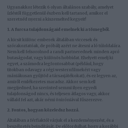
Ugyanakkor létezik 6 olyan általános szabály, amelyet
ízléstől függetlenül észben kell tartanod, amikor el
szeretnéd nyerni a kiszemelted kegyeit!
1. A furcsa tulajdonságaid emelnek ki a tömegből.
A kicsit különc emberek általában viccesek és
szórakoztatóak, de próbálj azért ne átesni a ló túloldalára.
Nem kell felsorolnod a randi partnerednek minden apró
butaságodat, vagy különös hobbidat. Ehelyett emelj ki
egyet, a számodra legfontosabbat (például, hogy
titokban odavagy a régi westernfilmekért vagy
mániákusan gyűjtöd a társasjátékokat), és ez legyen az,
amiről emlékezetes maradsz. Akkor sem kell
megijedned, ha szerinted semmi ilyen egyedi
tulajdonságod nincs, és teljesen átlagos vagy, akkor
vállald fel azt, akár némi öniróniával fűszerezve.
2. Fontos, hogyan közeledsz hozzá.
Általában a férfiaktól várjuk el a kezdeményezést, és a
beszélgetés beindítását. De előfordulhat, hogy a korábbi