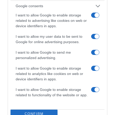
Google consents
I want to allow Google to enable storage
related to advertising like cookies on web or
device identifiers in apps.
I want to allow my user data to be sent to
Google for online advertising purposes.
Megosztás:
Facebook
Twitter
Pinterest
I want to allow Google to send me
personalized advertising.
Címkék:
párkeresés
,
társkeresés
,
ismerkedés
,
I want to allow Google to enable storage
szabályok
,
vonzódás
,
figyelemfelkeltés
related to analytics like cookies on web or
device identifiers in apps.
Korábbi bejegyzések
Következő bejegyzés
I want to allow Google to enable storage
related to functionality of the website or app.
HASONLÓ BEJEGYZÉSEK
CONFIRM