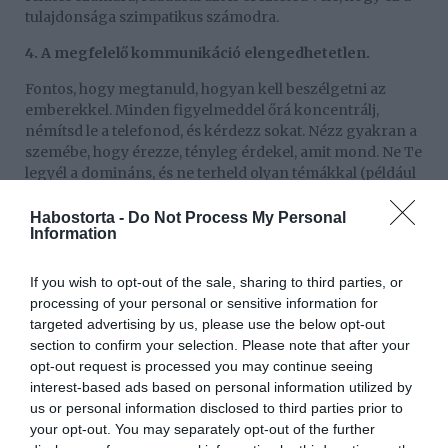
tulajdonsága szimpatikus számodra.
4. A megfelelő kommunikáció elengedhetetlen.
Fontos, hogy megtanuld, hogyan kell beszélgetni az
emberekkel. Minden figyelmeddel őrá koncentrálj,
némítsd le a telefonod, és kérdezz sokat. Nézz gyakran a
szemébe, hogy érezze, tényleg érdekel, amit mond. Ne Te
legyél a domináns, és ne terheld olyan témákkal (például
a saját családod drámái), amelyekhez nehezen tud
érdemben hozzászólni.
Habostorta -
Do Not Process My Personal
Information
5. Ne félj attól, hogy túl okosnak tűnsz!
If you wish to opt-out of the sale, sharing to third parties, or
Különbség van okos és tudálékos ember között. Egy
processing of your personal or sensitive information for
nőnek sosem kell takargatnia, ha magas az
targeted advertising by us, please use the below opt-out
intelligenciája, de az sem szerencsés, ha valaki kérkedik
section to confirm your selection. Please note that after your
vele. Legyél büszke rá, hogy jártas vagy adott témában,
opt-out request is processed you may continue seeing
de soha ne bombázd adatokkal és tényekkel a partnered,
interest-based ads based on personal information utilized by
csak hogy legyőzd őt.
us or personal information disclosed to third parties prior to
6. Ne játszd meg magad!
your opt-out. You may separately opt-out of the further