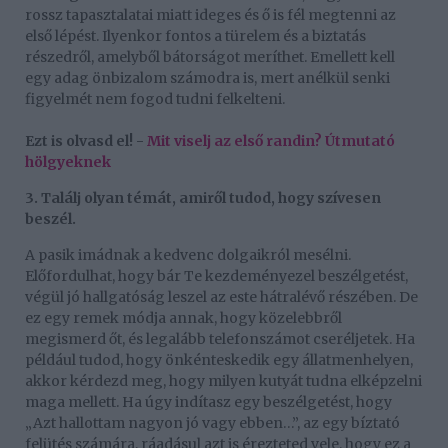
rossz tapasztalatai miatt ideges és ő is fél megtenni az
első lépést. Ilyenkor fontos a türelem és a biztatás
részedről, amelyből bátorságot meríthet. Emellett kell
egy adag önbizalom számodra is, mert anélkül senki
figyelmét nem fogod tudni felkelteni.
Ezt is olvasd el! -
Mit viselj az első randin? Útmutató
hölgyeknek
3. Találj olyan témát, amiről tudod, hogy szívesen
beszél.
A pasik imádnak a kedvenc dolgaikról mesélni.
Előfordulhat, hogy bár Te kezdeményezel beszélgetést,
végül jó hallgatóság leszel az este hátralévő részében. De
ez egy remek módja annak, hogy közelebbről
megismerd őt, és legalább telefonszámot cseréljetek. Ha
például tudod, hogy önkénteskedik egy állatmenhelyen,
akkor kérdezd meg, hogy milyen kutyát tudna elképzelni
maga mellett. Ha úgy indítasz egy beszélgetést, hogy
„Azt hallottam nagyon jó vagy ebben…”, az egy bíztató
felütés számára, ráadásul azt is érezteted vele, hogy ez a