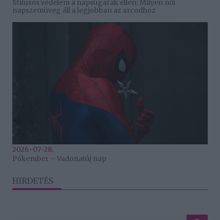
Stílusos védelem a napsugarak ellen: Milyen női
napszemüveg áll a legjobban az arcodhoz
2026-07-28.
Pókember – Vadonatúj nap
HIRDETÉS