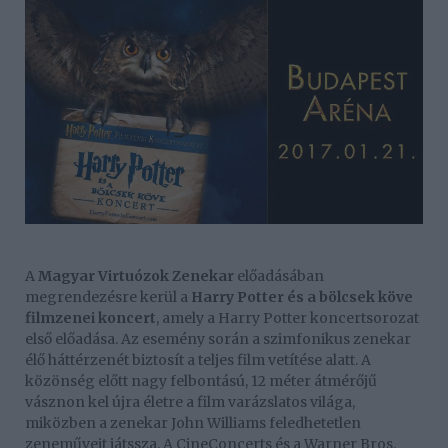
A
Magyar Virtuózok Zenekar
előadásában
megrendezésre kerül a
Harry Potter és a bölcsek köve
filmzenei koncert
, amely a Harry Potter koncertsorozat
első előadása. Az esemény során a szimfonikus zenekar
élő háttérzenét biztosít a teljes film vetítése alatt. A
közönség előtt nagy felbontású, 12 méter átmérőjű
vásznon kel újra életre a film varázslatos világa,
miközben a zenekar John Williams feledhetetlen
zeneműveit játssza. A CineConcerts és a Warner Bros.