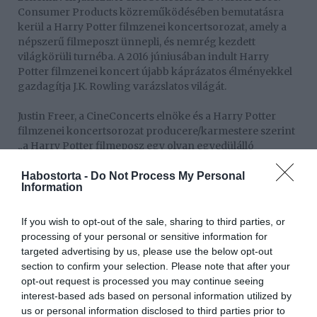
Consumer Products közreműködésében bemutatásra
kerül a Harry Potter filmzenei koncertsorozat, amely a
népszerű filmeposzt ünnepli, és nemrég kezdett
világkörüli turnéba. A 2016 júniusában indult Harry
Potter filmzenei koncert újabb káprázatos élményekkel
gazdagítja J.K. Rowling varázslatos világát.
Justin Freer, a CineConcerts elnöke és a Harry Potter
filmzenei koncertsorozat producere/karmestere szerint
„a Harry Potter filmeposz egy olyan egyedülálló
kulturális jelenség, amely ma is több millió rajongónak
szerez örömet szerte a világban. Nagy megtiszteltetést
Habostorta -
Do Not Process My Personal
Information
jelent számunkra, hogy olyan élményt kínálhatunk
nekik, melynek során a világon először élő szimfonikus
zenekari kíséretben csendülnek fel a díjnyertes
If you wish to opt-out of the sale, sharing to third parties, or
zeneművek, a hatalmas képernyőn vetített filmmel
processing of your personal or sensitive information for
párhuzamosan. Ez mindenki számára feledhetetlen
targeted advertising by us, please use the below opt-out
élmény lesz.”
section to confirm your selection. Please note that after your
opt-out request is processed you may continue seeing
Brady Beaubien, a CineConcerts alapító tagja és a Harry
interest-based ads based on personal information utilized by
Potter filmzenei koncertsorozat producere hozzátette:
us or personal information disclosed to third parties prior to