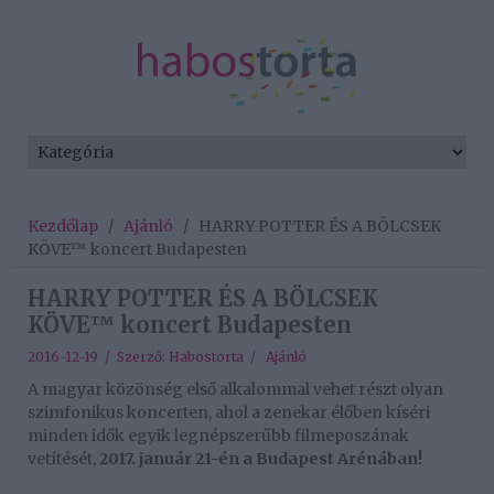
Kezdőlap
/
Ajánló
/
HARRY POTTER ÉS A BÖLCSEK
KÖVE™ koncert Budapesten
HARRY POTTER ÉS A BÖLCSEK
KÖVE™ koncert Budapesten
2016-12-19 / Szerző:
Habostorta
/
Ajánló
A magyar közönség első alkalommal vehet részt olyan
szimfonikus koncerten, ahol a zenekar élőben kíséri
minden idők egyik legnépszerűbb filmeposzának
vetítését,
2017. január 21-én a Budapest Arénában!