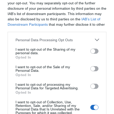
„Harry Potter neve mindenki számára egyet jelent az
your opt-out. You may separately opt-out of the further
izgalommal, és reméljük, hogy a teljes filmet kísérő,
disclosure of your personal information by third parties on the
elragadó zenei betétek segítségével a közönség újra
IAB’s list of downstream participants. This information may
belép majd a varázslatos világba, hogy találkozzon a
also be disclosed by us to third parties on the
IAB’s List of
csodálatos szereplőkkel, és átélje kalandjaikat.”
Downstream Participants
that may further disclose it to other
third parties.
Jegyek a
www.livenation.hu
oldalon vásárolhatók
Please note that this website/app uses one or more Google
meg!
Personal Data Processing Opt Outs
services and may gather and store information including but
not limited to your visit or usage behaviour. You may click to
I want to opt-out of the Sharing of my
personal data.
grant or deny consent to Google and its third-party tags to
Opted In
use your data for below specified purposes in below Google
Megosztás:
Facebook
Twitter
Pinterest
consent section.
I want to opt-out of the Sale of my
Personal Data.
Opted In
Címkék:
koncert
,
Harry Potter
,
Budapest Aréna
,
Magyar Virtuózok Zenekar
I want to opt-out of processing my
Personal Data for Targeted Advertising.
Korábbi bejegyzések
Következő bejegyzés
Opted In
I want to opt-out of Collection, Use,
Retention, Sale, and/or Sharing of my
Personal Data that Is Unrelated with the
HASONLÓ BEJEGYZÉSEK
Purposes for which it was collected.