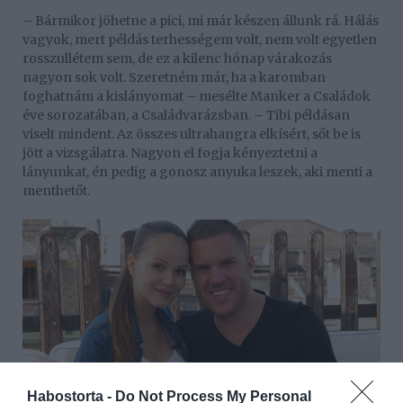
– Bármikor jöhetne a pici, mi már készen állunk rá. Hálás
vagyok, mert példás terhességem volt, nem volt egyetlen
rosszullétem sem, de ez a kilenc hónap várakozás
nagyon sok volt. Szeretném már, ha a karomban
foghatnám a kislányomat – mesélte Manker a Családok
éve sorozatában, a Családvarázsban. – Tibi példásan
viselt mindent. Az összes ultrahangra elkísért, sőt be is
jött a vizsgálatra. Nagyon el fogja kényeztetni a
lányunkat, én pedig a gonosz anyuka leszek, aki menti a
menthetőt.
Habostorta -
Do Not Process My Personal