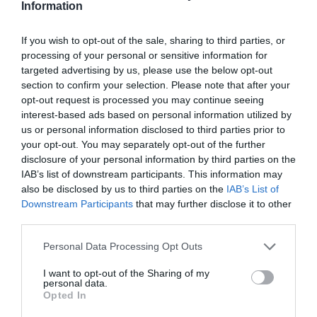
Information
If you wish to opt-out of the sale, sharing to third parties, or
Andrea szerint a kényeztetést az okozza, hogy
processing of your personal or sensitive information for
mindketten olyan családból érkeznek, amelynek
targeted advertising by us, please use the below opt-out
nélkülöznie kellett, így természetes, hogy azt szeretnék,
section to confirm your selection. Please note that after your
ha kislányuknak mindene meglenne. Tibi is nagyon
opt-out request is processed you may continue seeing
várja már, hogy megölelhesse kislányát.
interest-based ads based on personal information utilized by
us or personal information disclosed to third parties prior to
– Nem fogom kihúzni magam a feladatok alól, éjjel is
your opt-out. You may separately opt-out of the further
felkelek, ha kell. Sőt, azt szeretném, ha féléves koráig
disclosure of your personal information by third parties on the
velünk aludna a pici, a mellkasomon – mondta.
IAB’s list of downstream participants. This information may
also be disclosed by us to third parties on the
IAB’s List of
Downstream Participants
that may further disclose it to other
third parties.
Please note that this website/app uses one or more Google
Personal Data Processing Opt Outs
services and may gather and store information including but
not limited to your visit or usage behaviour. You may click to
I want to opt-out of the Sharing of my
personal data.
grant or deny consent to Google and its third-party tags to
Opted In
use your data for below specified purposes in below Google