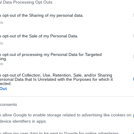
l Data Processing Opt Outs
 és a szennyeződések eltávolítása szükséges ahhoz,
eszívódjanak a bőrödbe.
o opt-out of the Sharing of my personal data.
udnod kell, hogy melyik szérum való a bőrtípusodhoz,
In
 el kell döntened, hogy mire szeretnél fókuszálni az új
o opt-out of the Sale of my Personal Data.
In
 év egészében, minden egyes nap ajánlott fényvédőt
tben.
to opt-out of processing my Personal Data for Targeted
ing.
In
n körülmények között gyártják az adott terméket,
o opt-out of Collection, Use, Retention, Sale, and/or Sharing
hatóság és a környezetvédelem, végeznek-e
ersonal Data that Is Unrelated with the Purposes for which it
lected.
Out
ául a több réteg alapozónak vagy púdernek. Ennek
öd és a pórusaid, amivel együtt sokkal kisebb lesz a
consents
.
o allow Google to enable storage related to advertising like cookies on
evice identifiers in apps.
o allow my user data to be sent to Google for online advertising