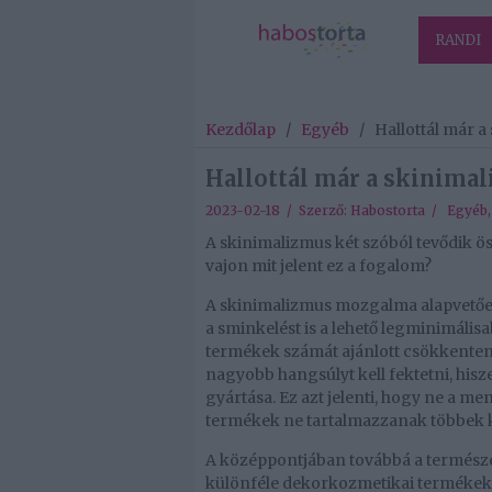
RANDI
Kezdőlap
/
Egyéb
/
Hallottál már a
Hallottál már a skinima
2023-02-18 / Szerző:
Habostorta
/
Egyéb
A skinimalizmus két szóból tevődik ös
vajon mit jelent ez a fogalom?
A skinimalizmus mozgalma alapvetően 
a sminkelést is a lehető legminimáli
termékek számát ajánlott csökkenteni,
nagyobb hangsúlyt kell fektetni, hisz
gyártása. Ez azt jelenti, hogy ne a m
termékek ne tartalmazzanak többek kö
A középpontjában továbbá a természe
különféle dekorkozmetikai termékek. F