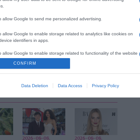
s.
zt jelenti, hogy nem vásárolhatsz és nem próbálhatsz
kell figyelned, hogy ezt megfontoltan tedd, továbbá
to allow Google to send me personalized advertising.
letve próbálj ki, amelyekre ténylegesen szüksége van
o allow Google to enable storage related to analytics like cookies on
evice identifiers in apps.
Pinterest
o allow Google to enable storage related to functionality of the website
s
,
minimalizmus
CONFIRM
Következő bejegyzés
Data Deletion
Data Access
Privacy Policy
2026-08-08.
2026-08-08.