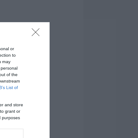
sonal or
ection to
ou may
 personal
out of the
 downstream
B’s List of
er and store
to grant or
ed purposes