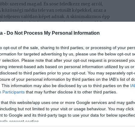
öbb: szeresd magad. És sose feledkezz meg arról,
 közösségi média tele van retusált képekkel, azaz a
tal teljesen valótlan képet adnak. A skinimalizmus épp
hiszen azt hirdeti, hogy a természetesség a valódi
a -
Do Not Process My Personal Information
to opt-out of the sale, sharing to third parties, or processing of your per
hasonlóan a bőrápolási termékeidet is rendszeresen
formation for targeted advertising by us, please use the below opt-out s
od. Ha ezt a skinimalizmus jegyében teszed, akkor nem
r selection. Please note that after your opt-out request is processed y
m az összetevők listáját is, és azt is végiggondolod,
eing interest-based ads based on personal information utilized by us or
 készítményt még használni, vagy inkább megválnál
disclosed to third parties prior to your opt-out. You may separately opt-
losure of your personal information by third parties on the IAB’s list of
. This information may also be disclosed by us to third parties on the
IA
ogy a bőröd ápolásánál teljesen elegendő annak
Participants
that may further disclose it to other third parties.
 jegyében nézd végig a termékeidet, és dobd ki azokat,
.
 that this website/app uses one or more Google services and may gath
including but not limited to your visit or usage behaviour. You may click 
 to Google and its third-party tags to use your data for below specifi
tanod:
ogle consent section.
ás egyik legfontosabb lépése, így erről semmiféleképp