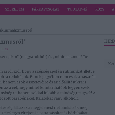
SZERELEM
PÁRKAPCSOLAT
TUDTAD-E?
RÚZS
A
 skinimalizmusról?
lizmusról?
HIRD
,
Rúzs
sze: „skin” (magyarul: bőr) és „minimalizmus”. De
arról szól, hogy a szépségápolási rutinunkat, illetve
sabbra redukáljuk. Ennek jegyében nem csak a használt
 hanem azok összetevőire és az előállításukra is
en az a cél, hogy minél fenntarthatóbb legyen ezek
ennyiségre, hanem sokkal inkább a minőségre ügyelj! A
zött parabéneket, ftalátokat vagy alkoholt.
tesség áll, azaz a megjelenést ne hamisítsák meg
elesleges elrejteni a pattanásokat és bőrhibákat!