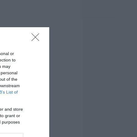
sonal or
ection to
ou may
 personal
out of the
 downstream
B’s List of
er and store
to grant or
ed purposes