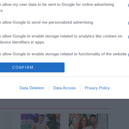
o allow my user data to be sent to Google for online advertising
rhes. Luisana Lopilato és Michael Bublé, Noah és Elias
s.
asható az oldalon.
to allow Google to send me personalized advertising.
a hivatalos bejelentéssel, amikor is mindannyian
lják az édesanya új filmjét.
o allow Google to enable storage related to analytics like cookies on
evice identifiers in apps.
Pinterest
o allow Google to enable storage related to functionality of the website
CONFIRM
avárás
,
Michael Bublé
,
Luisana Lopilato
Következő bejegyzés
Data Deletion
Data Access
Privacy Policy