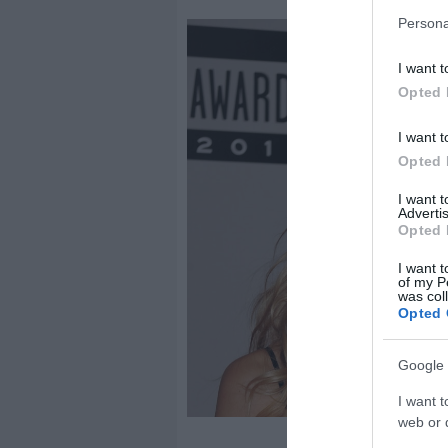
Persona
I want t
Opted 
I want t
Opted 
I want 
Advertis
Opted 
I want t
of my P
was col
Opted 
Google 
I want t
web or d