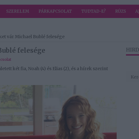
SZERELEM
PÁRKAPCSOLAT
TUDTAD-E?
RÚZS
A
et vár Michael Bublé felesége
ublé felesége
HIRD
csolat
tt két fia, Noah (4) és Elias (2), és a hírek szerint