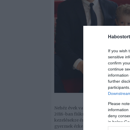
Habostort
If you wish 
sensitive in
confirm you
continue se
information 
further disc
participants
Downstream 
Please note
Nehéz évek vannak Michael Bublé (42)
information 
2016-ban fiúknál Noahnál rákot diagno
deny consent
kezelésekre és sikeresen felépült. A 
in below Go
gyermek érkezik hozzájuk a spanyol 