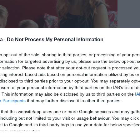
a -
Do Not Process My Personal Information
to opt-out of the sale, sharing to third parties, or processing of your per
formation for targeted advertising by us, please use the below opt-out s
r selection. Please note that after your opt-out request is processed y
eing interest-based ads based on personal information utilized by us or
disclosed to third parties prior to your opt-out. You may separately opt-
losure of your personal information by third parties on the IAB’s list of
. This information may also be disclosed by us to third parties on the
IA
Participants
that may further disclose it to other third parties.
 that this website/app uses one or more Google services and may gath
 és felesége Luisana Lopilato (30) mögött, miután
including but not limited to your visit or usage behaviour. You may click 
sztizáltak. Szerencsére a kisfiú jól reagált a
 to Google and its third-party tags to use your data for below specifi
család pedig most amiatt is örülhet, hogy egy harmadik
ogle consent section.
Teleshow magazin jelentése szerint.