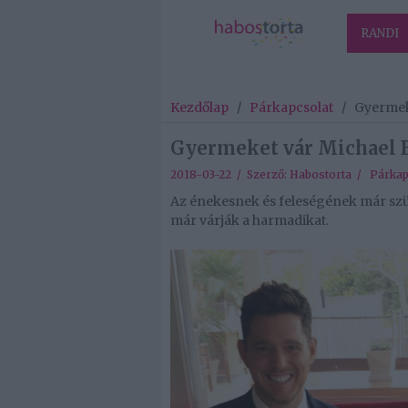
RANDI
Kezdőlap
/
Párkapcsolat
/
Gyermek
Gyermeket vár Michael B
2018-03-22 / Szerző:
Habostorta
/
Párkap
Az énekesnek és feleségének már születe
már várják a harmadikat.