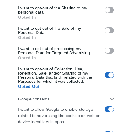
services and may gather and store information including but
Korábbi bejegyzések
Következő bejegyzés
not limited to your visit or usage behaviour. You may click to
I want to opt-out of the Sharing of my
personal data.
grant or deny consent to Google and its third-party tags to
Opted In
use your data for below specified purposes in below Google
HASONLÓ BEJEGYZÉSEK
consent section.
I want to opt-out of the Sale of my
Personal Data.
Opted In
I want to opt-out of processing my
Personal Data for Targeted Advertising.
Opted In
I want to opt-out of Collection, Use,
Retention, Sale, and/or Sharing of my
Personal Data that Is Unrelated with the
Purposes for which it was collected.
Opted Out
Google consents
I want to allow Google to enable storage
2026-08-08.
related to advertising like cookies on web or
Csökkenti a vérnyomást, és védi a szívet
device identifiers in apps.