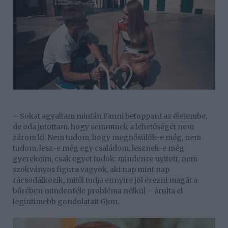
– Sokat agyaltam miután Fanni betoppant az életembe,
de oda jutottam, hogy semminek a lehetőségét nem
zárom ki. Nem tudom, hogy megnősülök-e még, nem
tudom, lesz-e még egy családom, lesznek-e még
gyerekeim, csak egyet tudok: mindenre nyitott, nem
szokványos figura vagyok, aki nap mint nap
rácsodálkozik, mitől tudja ennyire jól érezni magát a
bőrében mindenféle probléma nélkül – árulta el
legintimebb gondolatait Gjon.