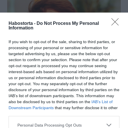
Habostorta -
Do Not Process My Personal
Information
If you wish to opt-out of the sale, sharing to third parties, or
processing of your personal or sensitive information for
targeted advertising by us, please use the below opt-out
section to confirm your selection. Please note that after your
opt-out request is processed you may continue seeing
interest-based ads based on personal information utilized by
us or personal information disclosed to third parties prior to
your opt-out. You may separately opt-out of the further
Forrás: Blikk
disclosure of your personal information by third parties on the
IAB’s list of downstream participants. This information may
Megosztás:
Facebook
Twitter
Pinterest
also be disclosed by us to third parties on the
IAB’s List of
Downstream Participants
that may further disclose it to other
Címkék:
szerelem
,
párkapcsolat
,
Delhusa Gjon
,
third parties.
gyerekvállalás
,
Fanni
Please note that this website/app uses one or more Google
Personal Data Processing Opt Outs