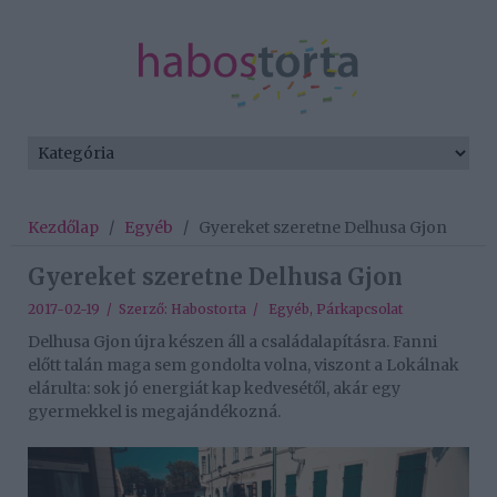
Kezdőlap
/
Egyéb
/
Gyereket szeretne Delhusa Gjon
Gyereket szeretne Delhusa Gjon
2017-02-19 / Szerző:
Habostorta
/
Egyéb
,
Párkapcsolat
Delhusa Gjon újra készen áll a családalapításra. Fanni
előtt talán maga sem gondolta volna, viszont a Lokálnak
elárulta: sok jó energiát kap kedvesétől, akár egy
gyermekkel is megajándékozná.