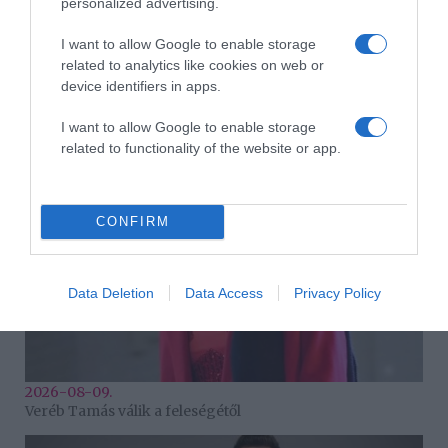
personalized advertising.
I want to allow Google to enable storage
related to analytics like cookies on web or
device identifiers in apps.
2026-08-09.
Ha izzadsz, erre a 3 létfontosságú elemre van szükség
I want to allow Google to enable storage
related to functionality of the website or app.
CONFIRM
Data Deletion
Data Access
Privacy Policy
2026-08-09.
Veréb Tamás válik a feleségétől