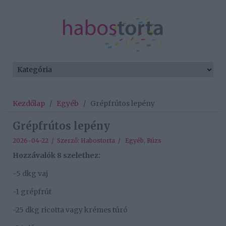
Kezdőlap
/
Egyéb
/
Grépfrútos lepény
Grépfrútos lepény
2026-04-22 / Szerző:
Habostorta
/
Egyéb
,
Rúzs
Hozzávalók 8 szelethez:
-5 dkg vaj
-1 grépfrút
-25 dkg ricotta vagy krémes túró