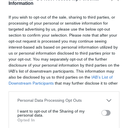
Information
elsimítjuk a tetejét, kirakjuk a grépfrútszeletekkel és a
sütőben, kb. 25-30 perc alatt pirosra sütjük.
If you wish to opt-out of the sale, sharing to third parties, or
Rácsra téve kihűtjük, tálaláskor cikkekre vágjuk és
processing of your personal or sensitive information for
megszórjuk vaníliás porcukorral.
targeted advertising by us, please use the below opt-out
section to confirm your selection. Please note that after your
Munka: kb. 25 perc
opt-out request is processed you may continue seeing
Fogyasztható: kb. 1,5 óra múlva
interest-based ads based on personal information utilized by
us or personal information disclosed to third parties prior to
your opt-out. You may separately opt-out of the further
Megosztás:
Facebook
Twitter
Pinterest
disclosure of your personal information by third parties on the
IAB’s list of downstream participants. This information may
also be disclosed by us to third parties on the
IAB’s List of
Címkék:
recept
,
süti
,
vanilia
,
ricotta
,
grépfrút
Downstream Participants
that may further disclose it to other
third parties.
Korábbi bejegyzések
Következő bejegyzés
Please note that this website/app uses one or more Google
Personal Data Processing Opt Outs
services and may gather and store information including but
HASONLÓ BEJEGYZÉSEK
not limited to your visit or usage behaviour. You may click to
I want to opt-out of the Sharing of my
personal data.
grant or deny consent to Google and its third-party tags to
Opted In
use your data for below specified purposes in below Google