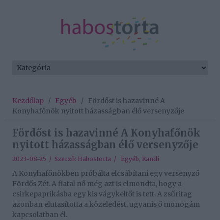
Kezdőlap
/
Egyéb
/
Fördőst is hazavinné A
Konyhafőnök nyitott házasságban élő versenyzője
Fördőst is hazavinné A Konyhafőnök
nyitott házasságban élő versenyzője
2023-08-25 / Szerző:
Habostorta
/
Egyéb
,
Randi
A Konyhafőnökben próbálta elcsábítani egy versenyző
Fördős Zét. A fiatal nő még azt is elmondta, hogy a
csirkepaprikásba egy kis vágykeltőt is tett. A zsűritag
azonban elutasította a közeledést, ugyanis ő monogám
kapcsolatban él.