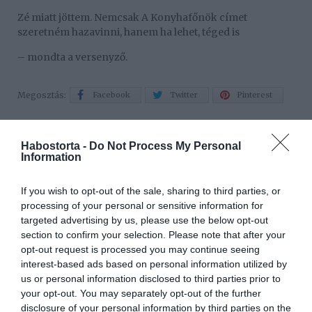
Zé miatt jöttem. Nemcsak A Konyhafőnök címet
szeretném hazavinni, hanem ha lehet, téged is
– mondta a versenyző.
Megosztás:
Facebook
Twitter
Pinterest
Címkék:
randi
,
felajánlás
,
Fördős Zé
,
Habostorta -
Do Not Process My Personal
Konyhafőnök
,
nyitott kapcsolat
Information
Korábbi bejegyzések
Következő bejegyzés
If you wish to opt-out of the sale, sharing to third parties, or
processing of your personal or sensitive information for
targeted advertising by us, please use the below opt-out
HASONLÓ BEJEGYZÉSEK
section to confirm your selection. Please note that after your
opt-out request is processed you may continue seeing
interest-based ads based on personal information utilized by
us or personal information disclosed to third parties prior to
your opt-out. You may separately opt-out of the further
disclosure of your personal information by third parties on the