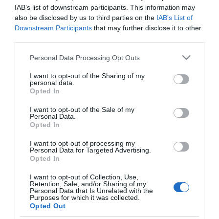
IAB’s list of downstream participants. This information may
also be disclosed by us to third parties on the
IAB’s List of
Downstream Participants
that may further disclose it to other
third parties.
Please note that this website/app uses one or more Google
Personal Data Processing Opt Outs
services and may gather and store information including but
not limited to your visit or usage behaviour. You may click to
I want to opt-out of the Sharing of my
personal data.
2026-08-05.
grant or deny consent to Google and its third-party tags to
Opted In
Hogyan élj együtt egy érzelmileg elérhetetlen férfival? 8
use your data for below specified purposes in below Google
szakértő tanács
consent section.
I want to opt-out of the Sale of my
Personal Data.
Opted In
I want to opt-out of processing my
Personal Data for Targeted Advertising.
Opted In
I want to opt-out of Collection, Use,
Retention, Sale, and/or Sharing of my
Personal Data that Is Unrelated with the
Purposes for which it was collected.
Opted Out