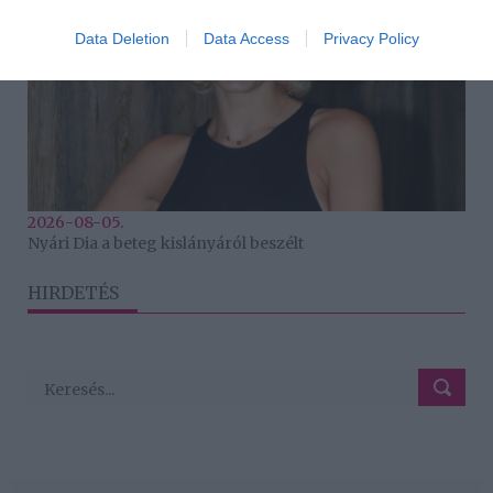
Data Deletion
Data Access
Privacy Policy
2026-08-05.
Nyári Dia a beteg kislányáról beszélt
HIRDETÉS