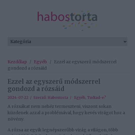
Kezdőlap
/
Egyéb
/
Ezzel az egyszerű módszerrel
gondozd a rózsáid
Ezzel az egyszerű módszerrel
gondozd a rózsáid
2024-07-22 / Szerző:
Habostorta
/
Egyéb
,
Tudtad-e?
A rózsákat nem nehéz termeszteni, viszont sokan
küzdenek azzal a problémával, hogy kevés virágot hoz a
növény.
A rózsa az egyik legnépszerűbb virág a világon, több