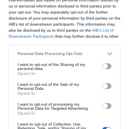
us or personal information disclosed to third parties prior to
your opt-out. You may separately opt-out of the further
HASONLÓ BEJEGYZÉSEK
disclosure of your personal information by third parties on the
IAB’s list of downstream participants. This information may
also be disclosed by us to third parties on the
IAB’s List of
Downstream Participants
that may further disclose it to other
third parties.
Please note that this website/app uses one or more Google
Personal Data Processing Opt Outs
services and may gather and store information including but
not limited to your visit or usage behaviour. You may click to
I want to opt-out of the Sharing of my
personal data.
grant or deny consent to Google and its third-party tags to
Opted In
use your data for below specified purposes in below Google
consent section.
I want to opt-out of the Sale of my
Personal Data.
Opted In
2026-08-07.
I want to opt-out of processing my
12 éves lett Ördög Nóra fia
Personal Data for Targeted Advertising.
Opted In
I want to opt-out of Collection, Use,
Retention, Sale, and/or Sharing of my