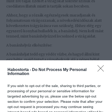
mint 100 fajjal. Ezeket a virágokat sokféle színük és
csodálatos illatuk miatt is tartják sokan becsben.
Ahhoz, hogy a rózsák egészségesek maradjanak és
folyamatosan virágozzanak, a növekedési időszak alatt
következetes trágyázásra van szükség. Ehhez elég egy
egyszerű konyhai hulladék is, a banánhéj. Nem kell mást
tenned, mint banánhéjvízzel locsolnod a virágaidat.
A banánhéjvíz elkészítése:
A banánhéjat tedd egy vödör vízbe, és hagyd állni kint
egy hétig, majd öntsd a rózsabokrok alá a pépes héjjal
együtt.
Habostorta -
Do Not Process My Personal
Information
Megosztás:
Facebook
Twitter
Pinterest
If you wish to opt-out of the sale, sharing to third parties, or
processing of your personal or sensitive information for
Címkék:
tipp
,
növények
,
gondozás
,
rózsa
,
targeted advertising by us, please use the below opt-out
egyszerű
section to confirm your selection. Please note that after your
opt-out request is processed you may continue seeing
Korábbi bejegyzések
Következő bejegyzés
interest-based ads based on personal information utilized by