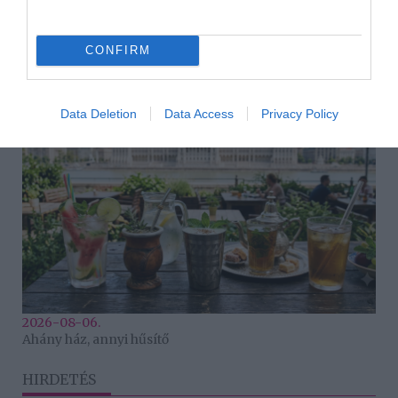
CONFIRM
2026-08-06.
3 ok, amiért egy idősebb nő fiatalabb férfit választ
Data Deletion
Data Access
Privacy Policy
2026-08-06.
Ahány ház, annyi hűsítő
HIRDETÉS