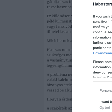
gátolja a vas felszívódását a bélrend
Habostort
része hasznosulatlanul távozik a szer
Ez különösen veszélyes lehet olyan e
If you wish 
például menstruáló nőknél, várandós
sensitive in
vagy felszívódási zavarok esetén. A
confirm you
tünetei lassan alakulnak ki, és gyakr
continue se
information 
Mik lehetnek a következmények?
further disc
participants
Ha a vas nem szívódik fel hatékonyan
Downstream 
szükséges mennyiséghez, ami hossza
A vashiány tünetei közé tartozhat a 
Please note
legyengült immunrendszer.
information 
deny consent
A probléma nem csak a vaspótlók szed
in below Go
valaki kalcium- és vasban gazdag étr
bizonyos ételeket fogyaszt ilyen ko
veszed be a különböző táplálékkiegés
Persona
Hogyan érdemes szedni őket helyese
I want t
Opted 
A szakértők azt javasolják, hogy lega