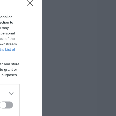
sonal or
ection to
ou may
 personal
out of the
 downstream
B’s List of
er and store
to grant or
ed purposes