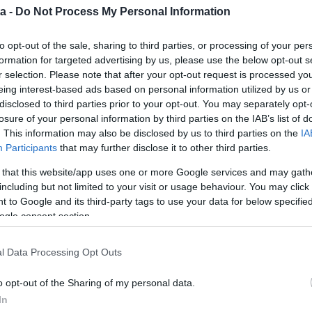
szerben. Amikor egyszerre kerülnek be, a vas nagy
a -
Do Not Process My Personal Information
vezetből.
mbereknél, akik eleve hajlamosak vashiányra –
to opt-out of the sale, sharing to third parties, or processing of your per
oknál, vegetáriánus vagy vegán étrenden élőknél,
formation for targeted advertising by us, please use the below opt-out s
 vashiányt nem mindig könnyű észrevenni, hiszen
r selection. Please note that after your opt-out request is processed y
an összetéveszthetők a fáradtsággal vagy stresszel.
eing interest-based ads based on personal information utilized by us or
disclosed to third parties prior to your opt-out. You may separately opt-
losure of your personal information by third parties on the IAB’s list of
. This information may also be disclosed by us to third parties on the
IA
, akkor a szervezet nem jut hozzá a számára
Participants
that may further disclose it to other third parties.
bb távon vashiányhoz és vérszegénységhez vezethet.
fáradékonyság, sápadtság, koncentrációs nehézség és
 that this website/app uses one or more Google services and may gath
including but not limited to your visit or usage behaviour. You may click 
 to Google and its third-party tags to use your data for below specifi
ésére korlátozódik, hanem akkor is előfordulhat, ha
ogle consent section.
end-kiegészítőket vesz be egyszerre, vagy ha
mbinációban. Ezért nem mindegy, mikor és hogyan
zítőket.
l Data Processing Opt Outs
n?
o opt-out of the Sharing of my personal data.
In
lább két-három óra különbséget hagyj a vas és a