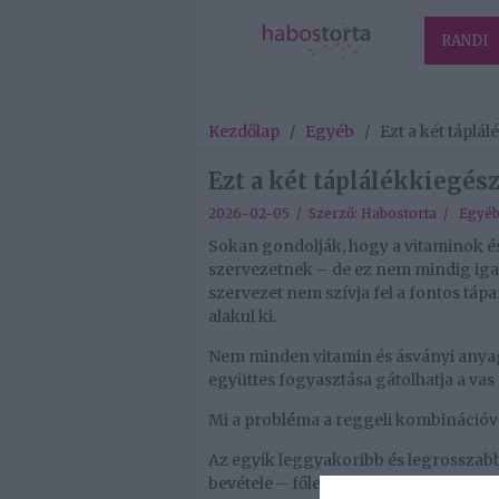
RANDI
Kezdőlap
/
Egyéb
/
Ezt a két táplá
Ezt a két táplálékkiegész
2026-02-05 / Szerző:
Habostorta
/
Egyé
Sokan gondolják, hogy a vitaminok és
szervezetnek – de ez nem mindig igaz
szervezet nem szívja fel a fontos tá
alakul ki.
Nem minden vitamin és ásványi anyag
együttes fogyasztása gátolhatja a vas 
Mi a probléma a reggeli kombinációv
Az egyik leggyakoribb és legrosszabb
bevétele – főleg reggel, éhgyomorra 