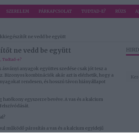
SZERELEM
PÁRKAPCSOLAT
TUDTAD-E?
RÚZS
A
lékkiegészítőt ne vedd be együtt
ítőt ne vedd be együtt
HIRD
b
,
Tudtad-e?
 ásványi anyagok együttes szedése csak jót tesz a
. Bizonyos kombinációk akár azt is elérhetik, hogy a
panyagokat rendesen, és hosszú távon hiányállapot
 hatékony egyszerre bevéve. A vas és a kalcium
felszívódását.
al?
ul működő párosítás a vas és a kalcium egyidejű
vagy reggeli mellé. A kalcium ugyanis kimutathatóan