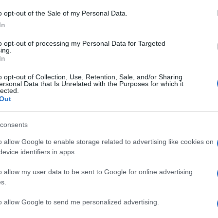
senyeznek egymással a felszívódásért. Például a vasat
vacsora mellé célszerű bevenni.
o opt-out of the Sale of my Personal Data.
In
lszívódását, ezért ha vaspótlót veszel be, érdemes azt
al együtt fogyasztani – például citrusfélékkel vagy
to opt-out of processing my Personal Data for Targeted
ing.
In
o opt-out of Collection, Use, Retention, Sale, and/or Sharing
ersonal Data that Is Unrelated with the Purposes for which it
 működik jól együtt – egyes kombinációk, mint
lected.
evétele, gátolhatják egymás hasznosulását a
Out
elő időzítésre, előfordulhat, hogy a szedett
, vagy akár hiányállapotot is okozhatnak hosszabb
consents
ogyan kombinálod őket, és ha kétséged van, kérdezd
st.
o allow Google to enable storage related to advertising like cookies on
evice identifiers in apps.
Pinterest
o allow my user data to be sent to Google for online advertising
s.
gészítő
,
bevétel
,
külön-külön
to allow Google to send me personalized advertising.
Következő bejegyzés