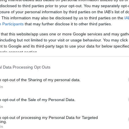
dei évben még puccos eseményeken sem lesz ciki
disclosed to third parties prior to your opt-out. You may separately opt-
losure of your personal information by third parties on the IAB’s list of
. This information may also be disclosed by us to third parties on the
IA
ni
Participants
that may further disclose it to other third parties.
agáz viselet egy-egy jelesebb eseményen, hanem az
 that this website/app uses one or more Google services and may gath
erelt úgynevezett papucs-cipők számára is felragyogott
including but not limited to your visit or usage behaviour. You may click 
tóak ezek a csinos darabok bársony, szatén, bőr és
 to Google and its third-party tags to use your data for below specifi
 a közkedvelt pasztellszínekben is.
ogle consent section.
l Data Processing Opt Outs
is a pizsamatrendtől, ami igazán a tavalyi évben
o opt-out of the Sharing of my personal data.
dén azonban az utca emberén is megjelenik ez a nem
In
ast fashion boltok gyors reakciójának. Szinte
yemből, finom pamutból készült, kombinéra
abok, a pehelycukorka összes színében.
o opt-out of the Sale of my Personal Data.
In
to opt-out of processing my Personal Data for Targeted
ing.
 változás a tavalyi évhez képest. Míg 2016-ban az orr-
In