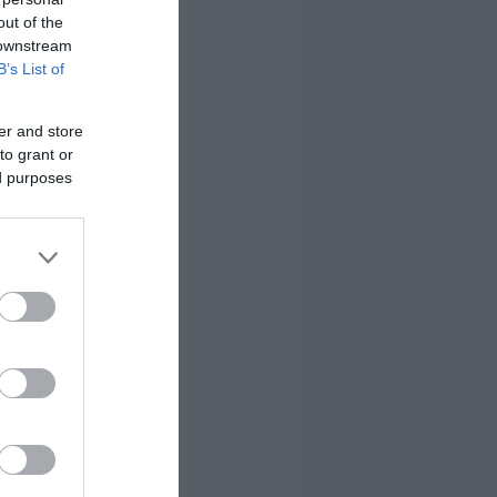
out of the
 downstream
B’s List of
er and store
to grant or
ed purposes