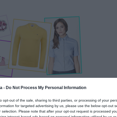
a -
Do Not Process My Personal Information
to opt-out of the sale, sharing to third parties, or processing of your per
zerencsére kisétálnak az idei tavaszi szezon életéből,
formation for targeted advertising by us, please use the below opt-out s
tott, bőszárú, és bokaverdeső darabok veszik át az
r selection. Please note that after your opt-out request is processed y
várvány összes, lágyabb színében. Jó hír, hogy a
eing interest-based ads based on personal information utilized by us or