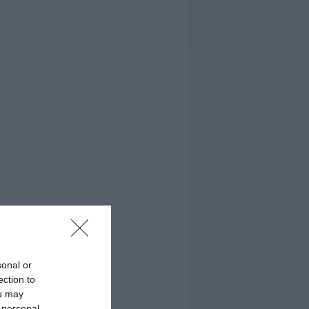
sonal or
ection to
ou may
 personal