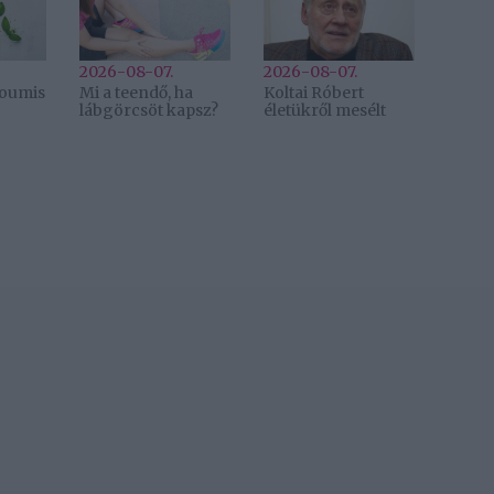
2026-08-07.
2026-08-07.
lloumis
Mi a teendő, ha
Koltai Róbert
lábgörcsöt kapsz?
életükről mesélt