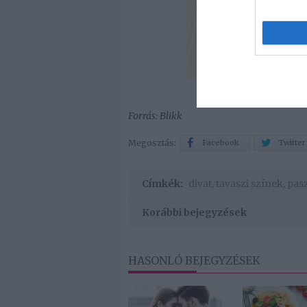
Forrás: Blikk
Megosztás:
Facebook
Twitter
Címkék:
divat
,
tavaszi színek
,
pasz
Korábbi bejegyzések
HASONLÓ BEJEGYZÉSEK