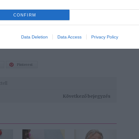
CONFIRM
Data Deletion
Data Access
Privacy Policy
Pinterest
tell
Következő bejegyzés