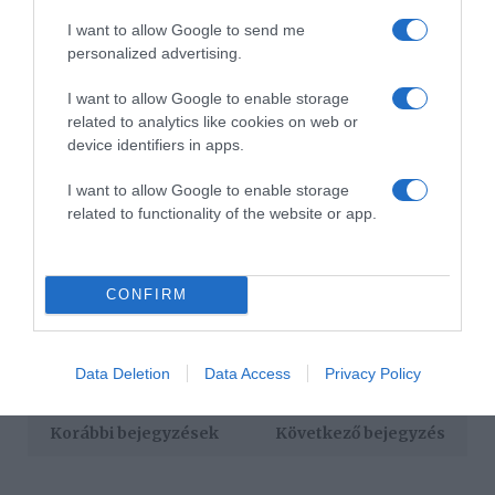
A rozmaring nem csupán egy aromás fűszer, hanem egy
természetes gyógynövény, amely tudományos
I want to allow Google to send me
bizonyítékok szerint támogatja a memóriát, csökkenti a
personalized advertising.
szorongást és segíthet az Alzheimer-kór elleni
védekezésben. Az antioxidánsokban gazdag növény
I want to allow Google to enable storage
gyulladáscsökkentő és idegvédő hatású vegyületei révén
related to analytics like cookies on web or
hozzájárulhat az agy egészségének megőrzéséhez. Ha
device identifiers in apps.
rendszeresen beépíted az étrendedbe vagy
I want to allow Google to enable storage
aromaterápiás eszközként használod, akkor egy
related to functionality of the website or app.
természetes, ősi csodát kínál a szellemi frissesség és a
nyugodt lélek megőrzésére.
CONFIRM
Megosztás:
Facebook
Twitter
Pinterest
Címkék:
praktika
,
gyógynövény
,
gyógyító
,
Data Deletion
Data Access
Privacy Policy
Alzheimer-kór
,
rozmaring
Korábbi bejegyzések
Következő bejegyzés