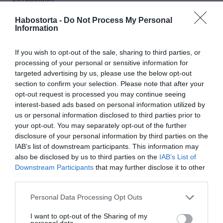
kezeléséhez.
Többet a rozmaringról – nem csak az agyra hat
Habostorta -
Do Not Process My Personal
Information
A rozmaring emellett segíthet az emésztés javításában,
csökkenti a puffadást és általános gyulladáscsökkentő
If you wish to opt-out of the sale, sharing to third parties, or
tulajdonságokkal rendelkezik az egész szervezetben. A
processing of your personal or sensitive information for
bőrre is jó hatással van: enyhítheti a pattanások és az
targeted advertising by us, please use the below opt-out
ekcéma tüneteit, valamint természetes védelmet nyújthat
section to confirm your selection. Please note that after your
a napkárosodás ellen.
opt-out request is processed you may continue seeing
interest-based ads based on personal information utilized by
Az antibakteriális és gombaellenes hatásai révén a
us or personal information disclosed to third parties prior to
rozmaringolaj ígéretes természetes szer lehet az
your opt-out. You may separately opt-out of the further
élelmiszerek tartósításában és az
disclosure of your personal information by third parties on the
egészségmegőrzésben.
IAB’s list of downstream participants. This information may
Használat és óvintézkedések
also be disclosed by us to third parties on the
IAB’s List of
Downstream Participants
that may further disclose it to other
A rozmaring általában biztonságos a konyhai
third parties.
alkalmazásban vagy aromaterápiában, de koncentrált
kivonatok és nagy dózisok esetén előfordulhatnak
Please note that this website/app uses one or more Google
Personal Data Processing Opt Outs
mellékhatások, például hányinger vagy ritkán rohamok.
services and may gather and store information including but
Terheseknek ajánlott kerülni a magas dózisokat, mivel a
not limited to your visit or usage behaviour. You may click to
I want to opt-out of the Sharing of my
personal data.