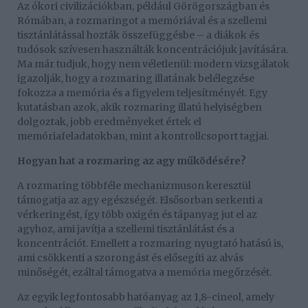
Az ókori civilizációkban, például Görögországban és
Rómában, a rozmaringot a memóriával és a szellemi
tisztánlátással hozták összefüggésbe – a diákok és
tudósok szívesen használták koncentrációjuk javítására.
Ma már tudjuk, hogy nem véletlenül: modern vizsgálatok
igazolják, hogy a rozmaring illatának belélegzése
fokozza a memória és a figyelem teljesítményét. Egy
kutatásban azok, akik rozmaring illatú helyiségben
dolgoztak, jobb eredményeket értek el
memóriafeladatokban, mint a kontrollcsoport tagjai.
Hogyan hat a rozmaring az agy működésére?
A rozmaring többféle mechanizmuson keresztül
támogatja az agy egészségét. Elsősorban serkenti a
vérkeringést, így több oxigén és tápanyag jut el az
agyhoz, ami javítja a szellemi tisztánlátást és a
koncentrációt. Emellett a rozmaring nyugtató hatású is,
ami csökkenti a szorongást és elősegíti az alvás
minőségét, ezáltal támogatva a memória megőrzését.
Az egyik legfontosabb hatóanyag az 1,8-cineol, amely