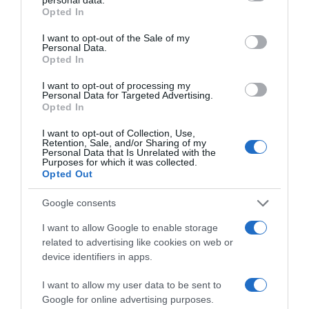
rozmaring méhösszehúzódásokat válthat ki.
grant or deny consent to Google and its third-party tags to
Opted In
use your data for below specified purposes in below Google
Fontos tudni, hogy a rozmaring interakcióba léphet
consent section.
I want to opt-out of the Sale of my
bizonyos gyógyszerekkel, például vérhígítókkal, ezért
Personal Data.
étrend-kiegészítőként való fogyasztása előtt érdemes
Opted In
orvossal konzultálni.
I want to opt-out of processing my
Personal Data for Targeted Advertising.
Két új infó a rozmaring kapcsán
Opted In
Stresszcsökkentő hatás: Egy újabb kutatás szerint a
I want to opt-out of Collection, Use,
rozmaring aromája képes csökkenteni a kortizol szintjét
Retention, Sale, and/or Sharing of my
a szervezetben, így hatékonyan mérsékli a stressz és a
Personal Data that Is Unrelated with the
Purposes for which it was collected.
szorongás tüneteit, ami pozitívan befolyásolja a
Opted Out
memóriát és a kognitív funkciók fenntartását.
Google consents
Tanulási képesség javítása: Egy friss klinikai vizsgálat
kimutatta, hogy a rozmaring kivonat rendszeres
I want to allow Google to enable storage
fogyasztása javíthatja a tanulási képességeket és a
related to advertising like cookies on web or
figyelemmegosztást fiatal, egészséges felnőttek körében
device identifiers in apps.
is.
I want to allow my user data to be sent to
Összegzés
Google for online advertising purposes.