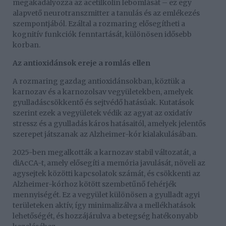
megakadályozza az acetilkolin lebomlását – ez egy
alapvető neurotranszmitter a tanulás és az emlékezés
szempontjából. Ezáltal a rozmaring elősegítheti a
kognitív funkciók fenntartását, különösen idősebb
korban.
Az antioxidánsok ereje a romlás ellen
A rozmaring gazdag antioxidánsokban, köztük a
karnozav és a karnozolsav vegyületekben, amelyek
gyulladáscsökkentő és sejtvédő hatásúak. Kutatások
szerint ezek a vegyületek védik az agyat az oxidatív
stressz és a gyulladás káros hatásaitól, amelyek jelentős
szerepet játszanak az Alzheimer-kór kialakulásában.
2025-ben megalkották a karnozav stabil változatát, a
diAcCA-t, amely elősegíti a memória javulását, növeli az
agysejtek közötti kapcsolatok számát, és csökkenti az
Alzheimer-kórhoz kötött szembetűnő fehérjék
mennyiségét. Ez a vegyület különösen a gyulladt agyi
területeken aktív, így minimalizálva a mellékhatások
lehetőségét, és hozzájárulva a betegség hatékonyabb