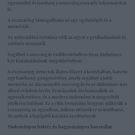
egyensúlyt és lassítani a neurodegeneratív folyamatokat
is.
A rozmaring támogathatja az agy egészségét és a
memóriát.
Az antioxidáns tartalma védi az agyat a gyulladásoktól és
oxidatív stressztől.
Segíthet a szorongás csökkentésében és az Alzheimer-
kór kialakulásának megelőzésében.
A rozmaring nemcsak illatos fűszer a konyhában, hanem
egy hatékony gyógynövény, amely segíthet a jobb
memória, az alacsonyabb szorongás és az Alzheimer-kór
elleni védelem terén. Évszázadok óta használják az
agyserkentésre, és a modern tudomány is megerősíti
jótékony hatásait. Ez a cikk bemutatja, hogyan működik a
rozmaring az agyadban, milyen előnyökre számíthatsz,
és melyek a legújabb kutatási eredmények.
Tudományos háttér és hagyományos használat