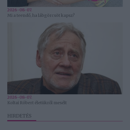
2026-08-07.
Mi a teendő, ha lábgörcsöt kapsz?
2026-08-07.
Koltai Róbert életükről mesélt
HIRDETÉS