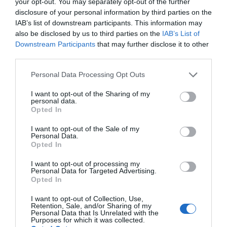
your opt-out. You may separately opt-out of the further
Bár rövid ideje vagyunk együtt, már szóba jött köztünk
disclosure of your personal information by third parties on the
az esküvő is, úgyhogy hamarosan végre kimondhatom
IAB’s list of downstream participants. This information may
az igent annak az embernek, akit mindenkinél jobban
also be disclosed by us to third parties on the
IAB’s List of
szeretek.
Downstream Participants
that may further disclose it to other
third parties.
Bea&Ákos
Please note that this website/app uses one or more Google
Personal Data Processing Opt Outs
services and may gather and store information including but
not limited to your visit or usage behaviour. You may click to
I want to opt-out of the Sharing of my
Megosztás:
Facebook
Twitter
Pinterest
personal data.
grant or deny consent to Google and its third-party tags to
Opted In
use your data for below specified purposes in below Google
Címkék:
sikertörténet
,
szerelem
,
online
consent section.
I want to opt-out of the Sale of my
társkeresés
,
online párkeresés
Personal Data.
Opted In
Korábbi bejegyzések
Következő bejegyzés
I want to opt-out of processing my
Personal Data for Targeted Advertising.
Opted In
HASONLÓ BEJEGYZÉSEK
I want to opt-out of Collection, Use,
Retention, Sale, and/or Sharing of my
Personal Data that Is Unrelated with the
Purposes for which it was collected.