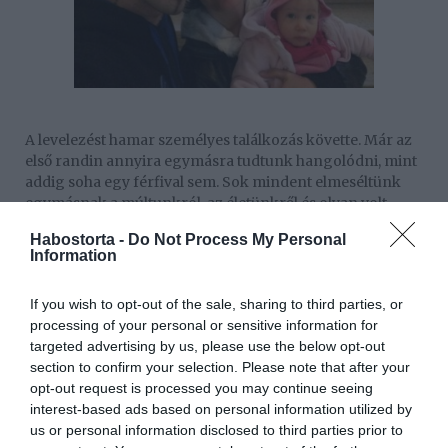
A levelezést hamar személyes találkozás követte. Már az
első randin annyira egymásra tudtunk hangolódni, mint
addig soha egy férfival sem. Sok mindent elmeséltünk
egymásnak a múltunkról, az életünkről és olyan volt,
mintha ugyanazokat éltük volna át mindketten.
Habostorta -
Do Not Process My Personal
Information
Néhány randival később Ákos bevallotta, hogy részéről ez
szerelem volt első látásra. Akkor, sok csalódás után ezt
If you wish to opt-out of the sale, sharing to third parties, or
nem tudtam elhinni neki, most, három hónappal később
processing of your personal or sensitive information for
viszont már elhiszem, és én is nagyon szeretem őt.
targeted advertising by us, please use the below opt-out
section to confirm your selection. Please note that after your
Ákos teljesen elfogadta a kislányomat – ez a szimpátia
opt-out request is processed you may continue seeing
kölcsönös volt, mert a kicsim fél az idegenektől, de Ákost
interest-based ads based on personal information utilized by
egyből elfogadta – és ma már egy családként élünk.
us or personal information disclosed to third parties prior to