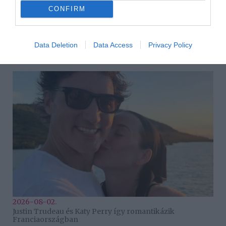
CONFIRM
Data Deletion
Data Access
Privacy Policy
2026-08-04.
Mel C szüleit is elvitte nászútjára
2026-08-02.
Justin Trudeau és Katy Perry így romantikázik
Franciaországban