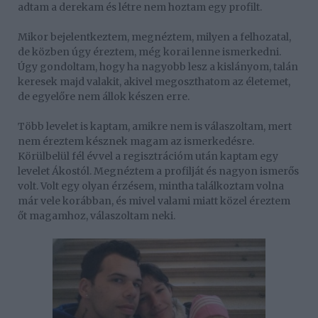
adtam a derekam és létre nem hoztam egy profilt.
Mikor bejelentkeztem, megnéztem, milyen a felhozatal,
de közben úgy éreztem, még korai lenne ismerkedni.
Úgy gondoltam, hogy ha nagyobb lesz a kislányom, talán
keresek majd valakit, akivel megoszthatom az életemet,
de egyelőre nem állok készen erre.
Több levelet is kaptam, amikre nem is válaszoltam, mert
nem éreztem késznek magam az ismerkedésre.
Körülbelül fél évvel a regisztrációm után kaptam egy
levelet Ákostól. Megnéztem a profilját és nagyon ismerős
volt. Volt egy olyan érzésem, mintha találkoztam volna
már vele korábban, és mivel valami miatt közel éreztem
őt magamhoz, válaszoltam neki.