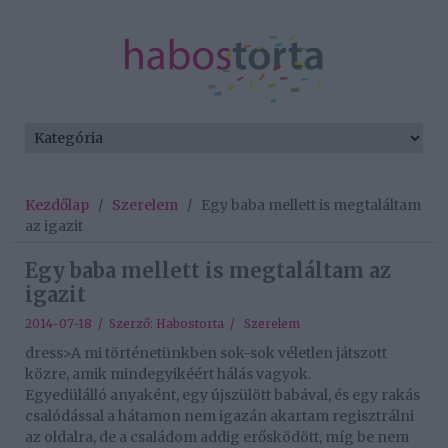
Kezdőlap
/
Szerelem
/
Egy baba mellett is megtaláltam
az igazit
Egy baba mellett is megtaláltam az
igazit
2014-07-18 / Szerző:
Habostorta
/
Szerelem
dress>A mi történetünkben sok-sok véletlen játszott
közre, amik mindegyikéért hálás vagyok.
Egyedülálló anyaként, egy újszülött babával, és egy rakás
csalódással a hátamon nem igazán akartam regisztrálni
az oldalra, de a családom addig erősködött, míg be nem