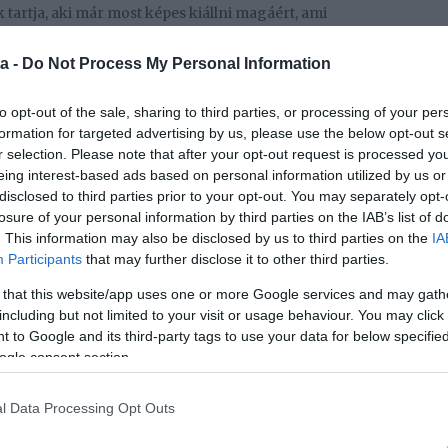
tartja, aki már most képes kiállni magáért, ami
 hiszen akkoriban önbizalomhiánnyal és gátlásokkal
a -
Do Not Process My Personal Information
to opt-out of the sale, sharing to third parties, or processing of your per
ott előítéletekkel, például a „szép, de biztos buta”
formation for targeted advertising by us, please use the below opt-out s
gyzésekkel. Bár ezek a mondatok ma már ritkábban
r selection. Please note that after your opt-out request is processed y
it gondolnak mások. Hosszú önismereti folyamat
eing interest-based ads based on personal information utilized by us or
 és kizárni a mérgező megjegyzéseket, és
disclosed to third parties prior to your opt-out. You may separately opt-
it. Ez a hozzáállás a magánéletében is megmutatkozik:
losure of your personal information by third parties on the IAB’s list of
tokból, és ma már nem érzi szükségét annak, hogy
. This information may also be disclosed by us to third parties on the
IA
gazolást önmagáról. Bár vágyik egy társra, csak
Participants
that may further disclose it to other third parties.
ölcsönösen inspirálják egymást. Arra a kérdésre,
 that this website/app uses one or more Google services and may gath
lta: "Nincs, de ha lenne, sem beszélnék róla.
including but not limited to your visit or usage behaviour. You may click 
ég nem látott ismerőssel kérdezgetjük egymást, ki
 to Google and its third-party tags to use your data for below specifi
l érzem magam, minden rendben, egyből jön a
ogle consent section.
ha enélkül nem lehetne jól az ember."
l Data Processing Opt Outs
 egy kapcsolatból nyerjek visszaigazolást