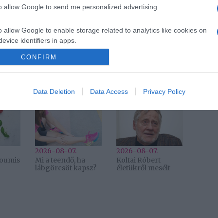
Pinterest
to allow Google to send me personalized advertising.
o allow Google to enable storage related to analytics like cookies on
inspiráló
evice identifiers in apps.
Következő bejegyzés
CONFIRM
o allow Google to enable storage related to functionality of the website
Data Deletion
Data Access
Privacy Policy
2026-08-07.
2026-08-07.
lloumis
Mi a teendő, ha
Koltai Róbert
lábgörcsöt kapsz?
életükről mesélt