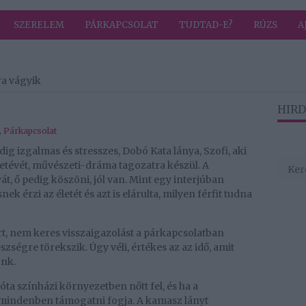
SZERELEM
PÁRKAPCSOLAT
TUDTAD-E?
RÚZS
A
ra vágyik
HIRD
,
Párkapcsolat
ig izgalmas és stresszes, Dobó Kata lánya, Szofi, aki
letévét, művészeti-dráma tagozatra készül. A
, ő pedig köszöni, jól van. Mint egy interjúban
ek érzi az életét és azt is elárulta, milyen férfit tudna
t, nem keres visszaigazolást a párkapcsolatban
zségre törekszik. Úgy véli, értékes az az idő, amit
unk.
óta színházi környezetben nőtt fel, és ha a
mindenben támogatni fogja. A kamasz lányt