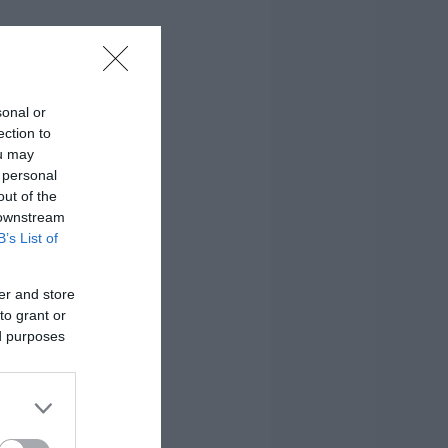
sonal or
ection to
ou may
 personal
out of the
 downstream
B’s List of
er and store
to grant or
ed purposes