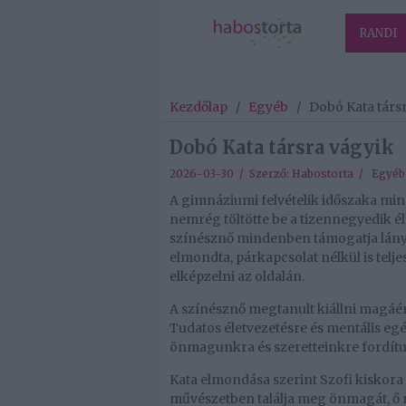
RANDI
Kezdőlap
/
Egyéb
/
Dobó Kata társ
Dobó Kata társra vágyik
2026-03-30 / Szerző:
Habostorta
/
Egyéb
A gimnáziumi felvételik időszaka mind
nemrég töltötte be a tizennegyedik é
színésznő mindenben támogatja lányát
elmondta, párkapcsolat nélkül is teljesn
elképzelni az oldalán.
A színésznő megtanult kiállni magáér
Tudatos életvezetésre és mentális egés
önmagunkra és szeretteinkre fordít
Kata elmondása szerint Szofi kiskora 
művészetben találja meg önmagát, ő 