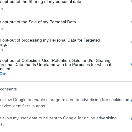
rs vagyok-e.
o opt-out of the Sharing of my personal data.
In
g társ nélkül.
o opt-out of the Sale of my Personal Data.
solódjak valakivel, de csak akkor, ha kölcsönösen
In
ata sok fórumon beszél, és saját példáján keresztül
to opt-out of processing my Personal Data for Targeted
ing.
mentális egészség mennyire meghatározó. Bár vannak
In
n tudatos – például nemrég hagyta abba az elektromos
l fegyelmezett. Emlékszik, hogy amikor a
o opt-out of Collection, Use, Retention, Sale, and/or Sharing
ával és napi tíz kilométer futással hozta formába
ersonal Data that Is Unrelated with the Purposes for which it
lected.
esélye a felvételire. Azóta is kerüli a cukrot, de ma
Out
zerinte az a legfontosabb, hogy az ember jól érezze
filozófiát másokkal is szeretné megosztani.
consents
zolják a sikert és a pénzt, miközben elfelejtenek időt
ezzel szemben a „dőlj hátra” elvet vallja, szerinte
o allow Google to enable storage related to advertising like cookies on
ni az életünkkel. Úgy véli, a folyamatos pörgés
evice identifiers in apps.
k elől, és hisz abban, hogy apró változtatásokkal
o allow my user data to be sent to Google for online advertising
s.