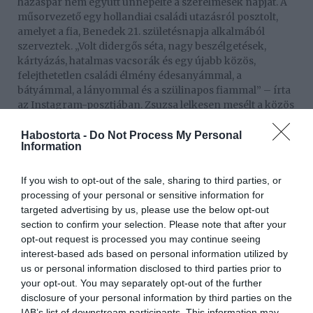
házaspár nem együtt ünnepelte a szerelmesek napját. A
műsorvezető egy hollandiai családi utazásról posztolt,
amelyet a fia, Benedek 21. születésnapja alkalmából
szerveztek. „Volt didergős séta, nagy beszélgetések,
kártyázás, hatalmas vacsorák és egy újabb közös,
felejthetetlen családi élmény édesanyámmal, a
bátyámmal, a lányommal és a szülinapos fiammal” – írta
az Instagram-posztjában. Zsuzsa lelkesen mesélt a közös
élményekről, de a beszámolóból feltűnően hiányzott
Ferenc. Ez különösen szembetűnő annak fényében,
Habostorta -
Do Not Process My Personal
Information
hogy két évvel ezelőtt Zsuzsa még boldogan osztott meg
romantikus képeket a férjével közösen töltött Valentin-
napról.
If you wish to opt-out of the sale, sharing to third parties, or
processing of your personal or sensitive information for
Nem nyilatkoznak a házasságukról
targeted advertising by us, please use the below opt-out
section to confirm your selection. Please note that after your
Ferenc eltűnése Zsuzsa közösségi oldaláról és a
opt-out request is processed you may continue seeing
házasságuk körüli csend sokakban kérdéseket vetett fel.
interest-based ads based on personal information utilized by
Bár a műsorvezető továbbra is hordja a jegygyűrűjét, és
us or personal information disclosed to third parties prior to
semmilyen konkrét jel nem utal arra, hogy a kapcsolatuk
your opt-out. You may separately opt-out of the further
válságban lenne, a televíziós múltja miatt sokan
disclosure of your personal information by third parties on the
találgatásokba bocsátkoztak. Vajon csupán
IAB’s list of downstream participants. This information may