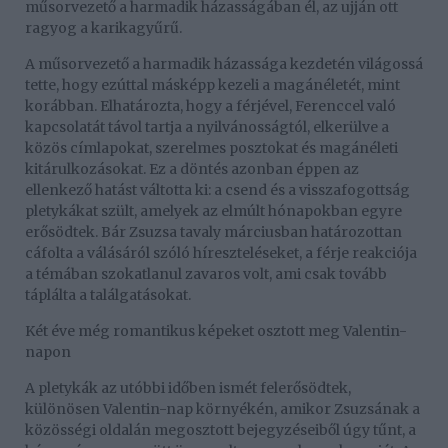
műsorvezető a harmadik házasságában él, az ujján ott
ragyog a karikagyűrű.
A műsorvezető a harmadik házassága kezdetén világossá
tette, hogy ezúttal másképp kezeli a magánéletét, mint
korábban. Elhatározta, hogy a férjével, Ferenccel való
kapcsolatát távol tartja a nyilvánosságtól, elkerülve a
közös címlapokat, szerelmes posztokat és magánéleti
kitárulkozásokat. Ez a döntés azonban éppen az
ellenkező hatást váltotta ki: a csend és a visszafogottság
pletykákat szült, amelyek az elmúlt hónapokban egyre
erősödtek. Bár Zsuzsa tavaly márciusban határozottan
cáfolta a válásáról szóló híreszteléseket, a férje reakciója
a témában szokatlanul zavaros volt, ami csak tovább
táplálta a találgatásokat.
Két éve még romantikus képeket osztott meg Valentin-
napon
A pletykák az utóbbi időben ismét felerősödtek,
különösen Valentin-nap környékén, amikor Zsuzsának a
közösségi oldalán megosztott bejegyzéseiből úgy tűnt, a