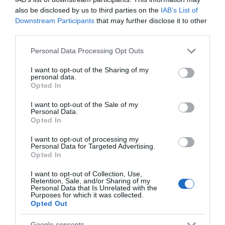
következetesen tartja magát ahhoz az elhatározásához,
also be disclosed by us to third parties on the
IAB’s List of
hogy a magánélete valóban magánélet maradjon?
Downstream Participants
that may further disclose it to other
Egyelőre csak találgatni lehet, hogy mi állhat a háttérben,
third parties.
hiszen sem Zsuzsa, sem Ferenc nem kívánt nyilatkozni a
témában.
Please note that this website/app uses one or more Google
Personal Data Processing Opt Outs
services and may gather and store information including but
not limited to your visit or usage behaviour. You may click to
I want to opt-out of the Sharing of my
Megosztás:
Facebook
Twitter
Pinterest
personal data.
grant or deny consent to Google and its third-party tags to
Opted In
use your data for below specified purposes in below Google
consent section.
Címkék:
férj
,
Demcsák Zsuzsa
,
eltűnés
,
I want to opt-out of the Sale of my
Personal Data.
találgatások
Opted In
Korábbi bejegyzések
Következő bejegyzés
I want to opt-out of processing my
Personal Data for Targeted Advertising.
Opted In
HASONLÓ BEJEGYZÉSEK
I want to opt-out of Collection, Use,
Retention, Sale, and/or Sharing of my
Personal Data that Is Unrelated with the
Purposes for which it was collected.
Opted Out
Google consents