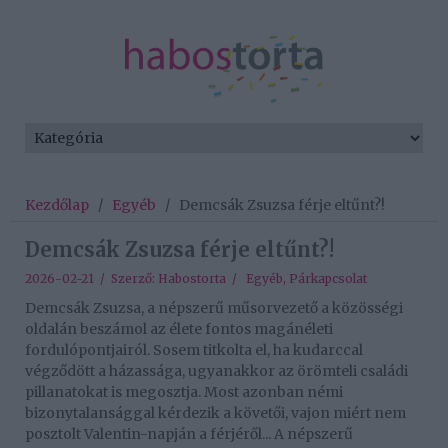
Kezdőlap
/
Egyéb
/
Demcsák Zsuzsa férje eltűnt?!
Demcsák Zsuzsa férje eltűnt?!
2026-02-21 / Szerző:
Habostorta
/
Egyéb
,
Párkapcsolat
Demcsák Zsuzsa, a népszerű műsorvezető a közösségi
oldalán beszámol az élete fontos magánéleti
fordulópontjairól. Sosem titkolta el, ha kudarccal
végződött a házassága, ugyanakkor az örömteli családi
pillanatokat is megosztja. Most azonban némi
bizonytalansággal kérdezik a követői, vajon miért nem
posztolt Valentin-napján a férjéről... A népszerű