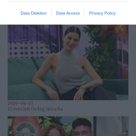
2026-08-07.
Data Deletion
Data Access
Privacy Policy
Koltai Róbert életükről mesélt
2026-08-07.
12 éves lett Ördög Nóra fia