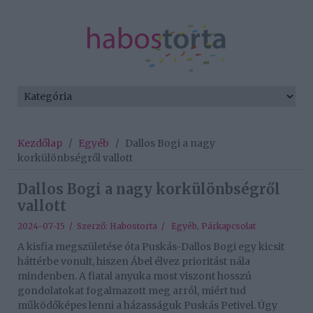
Kezdőlap
/
Egyéb
/
Dallos Bogi a nagy
korkülönbségről vallott
Dallos Bogi a nagy korkülönbségről
vallott
2024-07-15 / Szerző:
Habostorta
/
Egyéb
,
Párkapcsolat
A kisfia megszületése óta Puskás-Dallos Bogi egy kicsit
háttérbe vonult, hiszen Ábel élvez prioritást nála
mindenben. A fiatal anyuka most viszont hosszú
gondolatokat fogalmazott meg arról, miért tud
működőképes lenni a házasságuk Puskás Petivel. Úgy