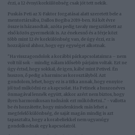
érzi, a 12 évnyi korkülönbség csak jót tett nekik.
Puskás Peti az X-Faktor forgatásai alatt szeretett bele a
mentortársába, Dallos Bogiba 2019-ben. Rá két évre
össze is házasodtak, azóta pedig tavaly megszületett az
első közös gyermekük is. Az énekesnő és a férje közt
több mint 12 év korkülönbség van, de úgy érzi, ez is
hozzájárul ahhoz, hogy egy egységet alkotnak.
"Ha visszagondolok a korábbi párkapcsolataimra – nem
volt túl sok - mindig nálam idősebb párjaim voltak. Ezt ne
úgy értsd, hogy sokkal, de igen, kábé mint Petivel. Én
huszon, ő pedig a harmincas korosztályból. Azt
gondolom, lehet, hogy ez is a titka annak, hogy ennyire
jól tud működni ez a kapcsolat. Ha Petinek a huszonéves
önmagával lennék együtt, akkor azért nem biztos, hogy
ilyen harmonikusan tudnánk ezt működtetni..." - vallotta
be és hozzátette, hogy mindenkinek más lehet a
megfelelő különbség, de saját magán mindig is azt
tapasztalta, hogy a korabeliekkel nem ugyanúgy
gondolkodnak egy kapcsolatról.