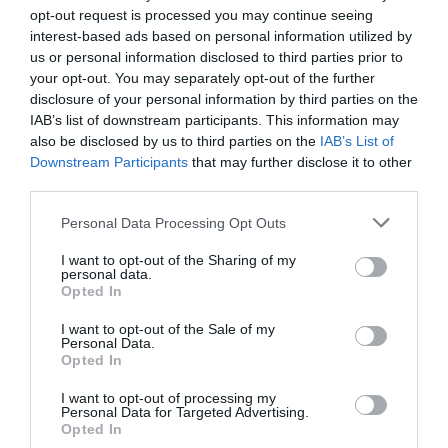
az nagyon túlzás, de hogy annyira máshol vagyunk az
opt-out request is processed you may continue seeing
életünkben. Úgy éreztem, amikor dumáltunk, mintha az
interest-based ads based on personal information utilized by
osztálykiránduláson ülnénk buszban, és dobálnánk a
us or personal information disclosed to third parties prior to
csipszeszacskót egymásnak. Közben én meg azt érzem,
your opt-out. You may separately opt-out of the further
hogy a hétköznapi életemben meg nagyon más
disclosure of your personal information by third parties on the
problémákban, más helyzetekben találom magam.
IAB’s list of downstream participants. This information may
Amivel szerintem nincsen gond. Ebből a szempontból én
also be disclosed by us to third parties on the
IAB’s List of
ennyire nem voltam tudatos. Egyszerűen azt éreztem,
Downstream Participants
that may further disclose it to other
hogy megtaláltam az életem szerelmét, a férjemet,
third parties.
szerettünk volna összeházasodni, vállaltunk egy
csodálatos kisbabát, és ez így van jól – hangsúlyozta a
Please note that this website/app uses one or more Google
Personal Data Processing Opt Outs
családi életükkel kapcsolatban.
services and may gather and store information including but
not limited to your visit or usage behaviour. You may click to
I want to opt-out of the Sharing of my
Bogi a jövőbeli terveire kanyarodva elmondta, szeretne
personal data.
grant or deny consent to Google and its third-party tags to
majd visszatérni énekesnőként és műsorvezetőként is, de
Opted In
use your data for below specified purposes in below Google
jelenleg mindennél fontosabb számára, hogy a kisfia
consent section.
I want to opt-out of the Sale of my
kiegyensúlyozott gyermek lehessen.
Personal Data.
Opted In
Megosztás:
Facebook
Twitter
Pinterest
I want to opt-out of processing my
Personal Data for Targeted Advertising.
Opted In
Címkék:
család
,
korkülönbség
,
karrier
,
fiatalság
,