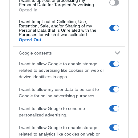
I want to opt-out of processing my
Personal Data for Targeted Advertising.
Megosztás:
Facebook
Twitter
Pinterest
Opted In
I want to opt-out of Collection, Use,
Címkék:
párkapcsolat
,
házasság
,
Liam Payne
,
Retention, Sale, and/or Sharing of my
Personal Data that Is Unrelated with the
gyermekvállalás
,
Cheryl Cole
Purposes for which it was collected.
Opted Out
Korábbi bejegyzések
Következő bejegyzés
Google consents
I want to allow Google to enable storage
HASONLÓ BEJEGYZÉSEK
related to advertising like cookies on web or
device identifiers in apps.
I want to allow my user data to be sent to
Google for online advertising purposes.
I want to allow Google to send me
personalized advertising.
I want to allow Google to enable storage
related to analytics like cookies on web or