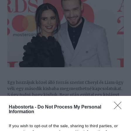
Egy hozzájuk közel álló forrás szerint Cheryl és Liam úgy
véli: egy második kisbaba megmenthetné kapcsolatukat.
S úgy tudni, hogy kisfiuk, Bear után ezúttal egy kislányt
szeretnének.
Habostorta -
Do Not Process My Personal
Information
Bear egyébként márciusban töltötte be első életévét:
If you wish to opt-out of the sale, sharing to third parties, or