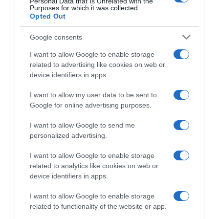
Personal Data that Is Unrelated with the
Purposes for which it was collected.
Opted Out
Google consents
I want to allow Google to enable storage
related to advertising like cookies on web or
device identifiers in apps.
I want to allow my user data to be sent to
Google for online advertising purposes.
I want to allow Google to send me
Forrás: Glamouronline
personalized advertising.
Megosztás:
Facebook
Twitter
Pinterest
I want to allow Google to enable storage
related to analytics like cookies on web or
Címkék:
szerelem
,
párkapcsolat
,
összeköltözés
,
device identifiers in apps.
Brooklyn Beckham
,
Chloë Grace Moretz
I want to allow Google to enable storage
Korábbi bejegyzések
Következő bejegyzés
related to functionality of the website or app.