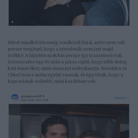
Mivel mindkét híresség rendkívül fiatal, azért nem volt
persze meglepő, hogy a szerelmük nem tart majd
örökké. A hirtelen szakítás persze így is szomorú volt.
Szerencsére egy év után a páros rájött, hogy több dolog
köti össze őket, mint amennyi szétválasztja. Brooklyn és
Chloé Grace azóta együtt vannak, és úgy tűnik, hogy a
kapcsolatuk erősebb, mint korábban volt.