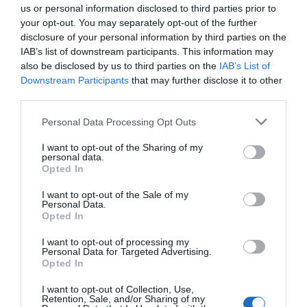
ahová igazi szerelmesekként összeöltöztek. A farmeres
us or personal information disclosed to third parties prior to
összeállításban folytatták a Beckham-família
your opt-out. You may separately opt-out of the further
hagyományait, és igazi stílusdiktátor tinédzserpárként
disclosure of your personal information by third parties on the
mutatkoztak egyébként hivatalos esemény először mióta
IAB’s list of downstream participants. This information may
újra összejöttek.
also be disclosed by us to third parties on the
IAB’s List of
Downstream Participants
that may further disclose it to other
third parties.
Please note that this website/app uses one or more Google
Personal Data Processing Opt Outs
services and may gather and store information including but
not limited to your visit or usage behaviour. You may click to
I want to opt-out of the Sharing of my
personal data.
grant or deny consent to Google and its third-party tags to
Opted In
use your data for below specified purposes in below Google
consent section.
I want to opt-out of the Sale of my
Personal Data.
Opted In
I want to opt-out of processing my
Personal Data for Targeted Advertising.
Opted In
I want to opt-out of Collection, Use,
Retention, Sale, and/or Sharing of my