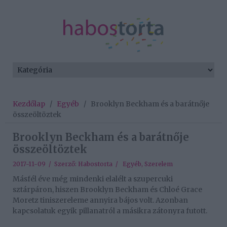
Kezdőlap
/
Egyéb
/
Brooklyn Beckham és a barátnője
összeöltöztek
Brooklyn Beckham és a barátnője
összeöltöztek
2017-11-09 / Szerző:
Habostorta
/
Egyéb
,
Szerelem
Másfél éve még mindenki elalélt a szupercuki
sztárpáron, hiszen Brooklyn Beckham és Chloé Grace
Moretz tiniszereleme annyira bájos volt. Azonban
kapcsolatuk egyik pillanatról a másikra zátonyra futott.