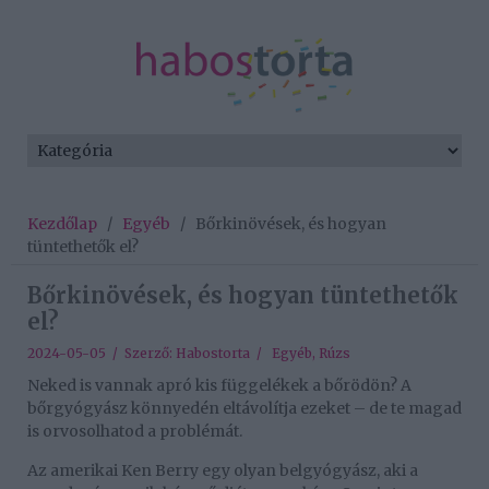
Kezdőlap
/
Egyéb
/
Bőrkinövések, és hogyan
tüntethetők el?
Bőrkinövések, és hogyan tüntethetők
el?
2024-05-05 / Szerző:
Habostorta
/
Egyéb
,
Rúzs
Neked is vannak apró kis függelékek a bőrödön? A
bőrgyógyász könnyedén eltávolítja ezeket – de te magad
is orvosolhatod a problémát.
Az amerikai Ken Berry egy olyan belgyógyász, aki a