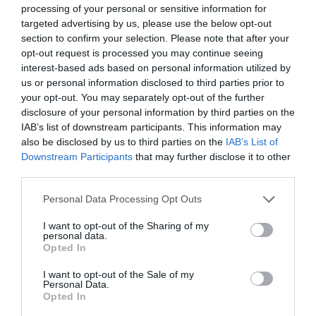
4. A bőrkinövés sötétedni fog, majd leesik magától.
processing of your personal or sensitive information for
targeted advertising by us, please use the below opt-out
section to confirm your selection. Please note that after your
Megosztás:
Facebook
Twitter
Pinterest
opt-out request is processed you may continue seeing
interest-based ads based on personal information utilized by
Címkék:
otthon
,
praktika
,
almaecet
,
bőrkinövések
,
us or personal information disclosed to third parties prior to
leszedése
your opt-out. You may separately opt-out of the further
disclosure of your personal information by third parties on the
Korábbi bejegyzések
Következő bejegyzés
IAB’s list of downstream participants. This information may
also be disclosed by us to third parties on the
IAB’s List of
Downstream Participants
that may further disclose it to other
third parties.
HASONLÓ BEJEGYZÉSEK
Please note that this website/app uses one or more Google
Personal Data Processing Opt Outs
services and may gather and store information including but
not limited to your visit or usage behaviour. You may click to
I want to opt-out of the Sharing of my
personal data.
grant or deny consent to Google and its third-party tags to
Opted In
use your data for below specified purposes in below Google
consent section.
I want to opt-out of the Sale of my
Personal Data.
Opted In