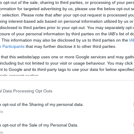
to opt-out of the sale, sharing to third parties, or processing of your per
atalosan JLo és ex férje válását, melyről Ben először
formation for targeted advertising by us, please use the below opt-out s
 Magazinnak adott interjújában elmondta, hogy
r selection. Please note that after your opt-out request is processed y
nifer 2024-es dokumentumfilmjében, a The Greatest
eing interest-based ads based on personal information utilized by us or
ban való szereplésre. Megemlítette, szerinte a volt
disclosed to third parties prior to your opt-out. You may separately opt-
int ő.
losure of your personal information by third parties on the IAB’s list of
e a kapcsolatuk
. This information may also be disclosed by us to third parties on the
IA
Participants
that may further disclose it to other third parties.
isszafogottabb és zárkózottabb, mint az övé.
ul, nem mindig ugyanúgy álltok hozzá ezekhez a
 that this website/app uses one or more Google services and may gath
gy ez érdekes, mert hogyan lehet ezt
including but not limited to your visit or usage behaviour. You may click 
nész.
 to Google and its third-party tags to use your data for below specifi
ogle consent section.
ig nagy a viszály köztük, tiszta vizet öntött a
g tiszteli Lopezt.
l Data Processing Opt Outs
em, van egy olyan tendencia, hogy a szakításokra
sítani, vagy valami ilyesmi. De őszintén szólva, az
o opt-out of the Sharing of my personal data.
zt az emberek valószínűleg hinnék, vagy mint ami
In
o opt-out of the Sale of my Personal Data.
y valamilyen nagy botrány húzódik a válásuk mögött,
In
 amiről nem beszéltek volna.