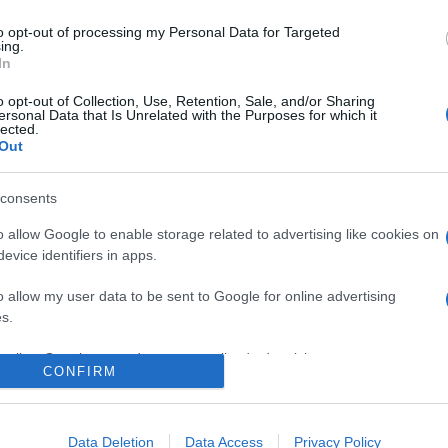
to opt-out of processing my Personal Data for Targeted
kik próbálnak boldogulni az életükben és a
ing.
ban mindannyian tesszük. És ahogy öregszünk, ez igaz
In
incs "így és így történt" vagy "ez volt a nagy
kairól.
o opt-out of Collection, Use, Retention, Sale, and/or Sharing
ersonal Data that Is Unrelated with the Purposes for which it
lected.
Out
Pinterest
consents
n Affleck
,
sztárság
,
különbözőség
,
o allow Google to enable storage related to advertising like cookies on
evice identifiers in apps.
Következő bejegyzés
o allow my user data to be sent to Google for online advertising
s.
to allow Google to send me personalized advertising.
CONFIRM
o allow Google to enable storage related to analytics like cookies on
evice identifiers in apps.
Data Deletion
Data Access
Privacy Policy