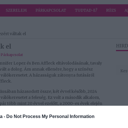
SZERELEM
PÁRKAPCSOLAT
TUDTAD-E?
RÚZS
A
zért váltak el
k el
HIRD
,
Párkapcsolat
ennifer Lopez és Ben Affleck eltávolodásának, tavaly
vált a dolog. Ám annak ellenére, hogy a színész
a válókeresetet. A házasságuk zátonyra futásáról
fleck.
liusában házasodott össze, két évvel később, 2024
válókeresetet a feleség. Ez volt a második alkalom,
ár több mint 20 évvel ezelőtt, a 2000-es évek elején
egymásba, majd megtörtént az első eljegyzés. 2004-ben
errománc és az Apja lánya című filmekben, és
a -
Do Not Process My Personal Information
akkor úgy fogalmaztak, túl nagy volt rajtuk a nyomás.