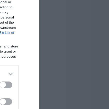
sonal or
ection to
ou may
 personal
out of the
 downstream
B’s List of
er and store
to grant or
ed purposes