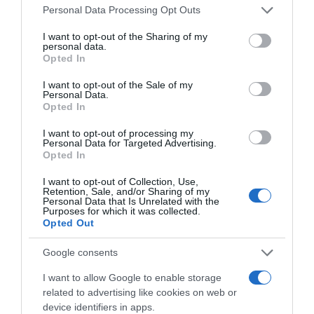
Please note that this website/app uses one or more Google
Personal Data Processing Opt Outs
6. Nagyon öntudatosak
services and may gather and store information including but
not limited to your visit or usage behaviour. You may click to
I want to opt-out of the Sharing of my
personal data.
Mivel inkább befelé fordulnak, ezért pontosan ismerik a
grant or deny consent to Google and its third-party tags to
Opted In
saját énjüket, tudják, mit akarnak, és tisztában vannak az
use your data for below specified purposes in below Google
értékeikkel.
consent section.
I want to opt-out of the Sale of my
Personal Data.
Opted In
7. Megfigyelés útján gyűjtenek tapasztalatokat
I want to opt-out of processing my
Míg az extrovertáltak inkább fejest ugranak a
Personal Data for Targeted Advertising.
kalandokba, és a bőrükön tapasztalnak meg mindent,
Opted In
addig a másik csoport a háttérből figyel, és tanul. Ha
valami újat próbálnak ki, azt mindig félrevonultan teszik,
I want to opt-out of Collection, Use,
Retention, Sale, and/or Sharing of my
közönség nélkül.
Personal Data that Is Unrelated with the
Purposes for which it was collected.
Opted Out
Ez is érdekelhet! -
6 személyiségtípus, akiktől
Google consents
menekülnöd kell a párkapcsolatban
I want to allow Google to enable storage
related to advertising like cookies on web or
Megosztás:
Facebook
Twitter
Pinterest
device identifiers in apps.