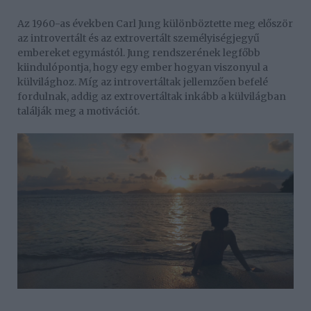
Az 1960-as években Carl Jung különböztette meg először
az introvertált és az extrovertált személyiségjegyű
embereket egymástól. Jung rendszerének legfőbb
kiindulópontja, hogy egy ember hogyan viszonyul a
külvilághoz. Míg az introvertáltak jellemzően befelé
fordulnak, addig az extrovertáltak inkább a külvilágban
találják meg a motivációt.