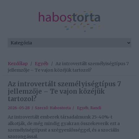
Kezdőlap
/
Egyéb
/
Az introvertált személyiségtípus 7
jellemzője – Te vajon közéjük tartozol?
Az introvertált személyiségtípus 7
jellemzője – Te vajon közéjük
tartozol?
2026-05-28 / Szerző:
Habostorta
/
Egyéb
,
Randi
Az introvertált emberek társadalmunk 25-40%-t
alkotják, de még mindig gyakran összekeverik ezt a
személyiségtípust a szégyenlősséggel, és a szociális
szorongással.