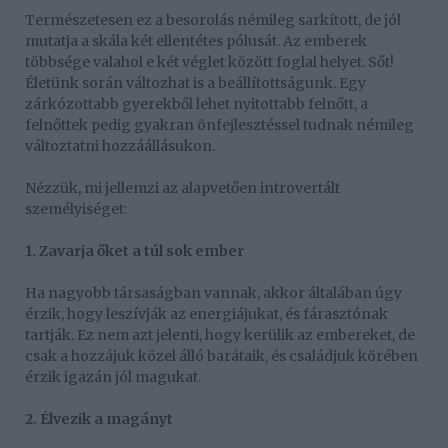
Természetesen ez a besorolás némileg sarkított, de jól
mutatja a skála két ellentétes pólusát. Az emberek
többsége valahol e két véglet között foglal helyet. Sőt!
Életünk során változhat is a beállítottságunk. Egy
zárkózottabb gyerekből lehet nyitottabb felnőtt, a
felnőttek pedig gyakran önfejlesztéssel tudnak némileg
változtatni hozzáállásukon.
Nézzük, mi jellemzi az alapvetően introvertált
személyiséget:
1. Zavarja őket a túl sok ember
Ha nagyobb társaságban vannak, akkor általában úgy
érzik, hogy leszívják az energiájukat, és fárasztónak
tartják. Ez nem azt jelenti, hogy kerülik az embereket, de
csak a hozzájuk közel álló barátaik, és családjuk körében
érzik igazán jól magukat.
2. Élvezik a magányt