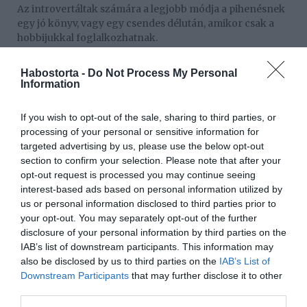
Az introvertáltak számára a legjobb módja a pihenésnek
egy jó könyv, vagy egy csendes délután, amikor csak a
hobbijukkal foglalkozhatnak.
3. Csak néhány közeli barátjuk van
Habostorta -
Do Not Process My Personal
Information
Téves felfogás, hogy az introvertáltak nem szeretik az
embereket. Vannak barátaik, de megválogatják, hogy kit
If you wish to opt-out of the sale, sharing to third parties, or
engednek be ebbe a szűk körbe.
processing of your personal or sensitive information for
targeted advertising by us, please use the below opt-out
4. Keveset beszélnek, és nehéz őket kiismerni
section to confirm your selection. Please note that after your
opt-out request is processed you may continue seeing
Az introvertáltak gyakran csendesek, ezért is gondolják
interest-based ads based on personal information utilized by
őket szégyenlősnek. Pedig csak jól meggondolják, hogy
us or personal information disclosed to third parties prior to
kinek, mikor és mit mondanak el.
your opt-out. You may separately opt-out of the further
disclosure of your personal information by third parties on the
5. A sok külső inger összezavarja őket
IAB’s list of downstream participants. This information may
also be disclosed by us to third parties on the
IAB’s List of
Ha bizonyos tevékenységeknél, vagy helyzetekben túl
Downstream Participants
that may further disclose it to other
sok történés, és hatás éri őket, akkor hajlamosak
third parties.
elveszteni a fókuszt, és a kontrolt.