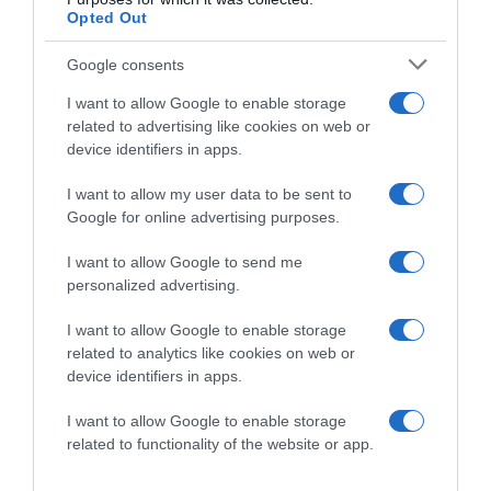
szerencsét és a sikert. A napfény kifakíthatja a színét,
Opted Out
ezért érdemes védeni a napsugaraktól.
Google consents
Csillagjegy szerint a mérleg és az ikrek jegyben
születettek köve.
I want to allow Google to enable storage
related to advertising like cookies on web or
*Az ásványok, ezáltal az ametrin felsorolt hatásai mind
device identifiers in apps.
feltételezettek és nem helyettesítik a hagyományos,
orvosi ellátást.
I want to allow my user data to be sent to
Google for online advertising purposes.
Forrás
I want to allow Google to send me
Megosztás:
Facebook
Twitter
Pinterest
personalized advertising.
I want to allow Google to enable storage
Címkék:
ezoteria
,
hatása
,
ásvány
,
test és lélek
,
related to analytics like cookies on web or
bőkezűség
device identifiers in apps.
Korábbi bejegyzések
Következő bejegyzés
I want to allow Google to enable storage
related to functionality of the website or app.
HASONLÓ BEJEGYZÉSEK