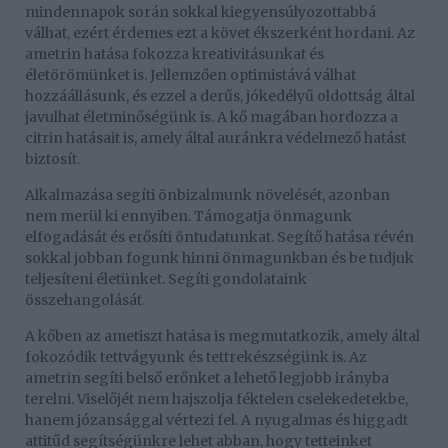
mindennapok során sokkal kiegyensúlyozottabbá
válhat, ezért érdemes ezt a követ ékszerként hordani. Az
ametrin hatása fokozza kreativitásunkat és
életörömünket is. Jellemzően optimistává válhat
hozzáállásunk, és ezzel a derűs, jókedélyű oldottság által
javulhat életminőségünk is. A kő magában hordozza a
citrin hatásait is, amely által auránkra védelmező hatást
biztosít.
Alkalmazása segíti önbizalmunk növelését, azonban
nem merül ki ennyiben. Támogatja önmagunk
elfogadását és erősíti öntudatunkat. Segítő hatása révén
sokkal jobban fogunk hinni önmagunkban és be tudjuk
teljesíteni életünket. Segíti gondolataink
összehangolását.
A kőben az ametiszt hatása is megmutatkozik, amely által
fokozódik tettvágyunk és tettrekészségünk is. Az
ametrin segíti belső erőnket a lehető legjobb irányba
terelni. Viselőjét nem hajszolja féktelen cselekedetekbe,
hanem józansággal vértezi fel. A nyugalmas és higgadt
attitűd segítségünkre lehet abban, hogy tetteinket