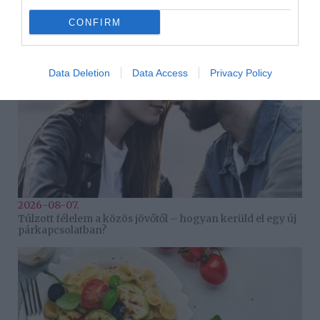
CONFIRM
Data Deletion
Data Access
Privacy Policy
2026-08-07.
Túlzott félelem a közös jövőtől – hogyan kerüld el egy új
párkapcsolatban?