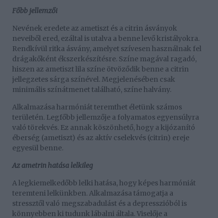
Főbb jellemzői
Nevének eredete az ametiszt és a citrin ásványok
neveiből ered, ezáltal is utalva a benne levő kristályokra.
Rendkívül ritka ásvány, amelyet szívesen használnak fel
drágakőként ékszerkészítésre. Színe magával ragadó,
hiszen az ametiszt lila színe ötvöződik benne a citrin
jellegzetes sárga színével. Megjelenésében csak
minimális színátmenet található, színe halvány.
Alkalmazása harmóniát teremthet életünk számos
területén. Legfőbb jellemzője a folyamatos egyensúlyra
való törekvés. Ez annak köszönhető, hogy a kijózanító
éberség (ametiszt) és az aktív cselekvés (citrin) ereje
egyesül benne.
Az ametrin hatása lelkileg
A legkiemelkedőbb lelki hatása, hogy képes harmóniát
teremteni lelkünkben. Alkalmazása támogatja a
stressztől való megszabadulást és a depresszióból is
könnyebben ki tudunk lábalni általa. Viselője a