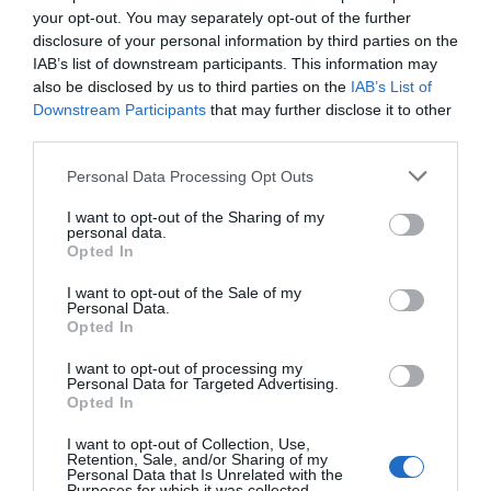
your opt-out. You may separately opt-out of the further
Az ametrin hatása erősíti az idegeket. Segíti a vegetatív
disclosure of your personal information by third parties on the
idegrendszer és az anyagcsere összehangolását is.
IAB’s list of downstream participants. This information may
Alkalmazásával egyensúlyt teremthetünk a
also be disclosed by us to third parties on the
IAB’s List of
szexualitásban, ugyanis az ametrinben mind a feminin,
Downstream Participants
that may further disclose it to other
mind a maszkulin energiák megtalálhatók. Az ametrin a
third parties.
citrin férfi és az ametiszt női energiát ötvözi.
Please note that this website/app uses one or more Google
Personal Data Processing Opt Outs
Kiváló vértisztítónak tartják ezt a különleges ásványt.
services and may gather and store information including but
Alkalmazása segíti a szervezet regenerálódását is.
not limited to your visit or usage behaviour. You may click to
I want to opt-out of the Sharing of my
Jótékonyan hat az alvászavarokra és az agy működésére
personal data.
grant or deny consent to Google and its third-party tags to
is. Pozitívan hat a látásra és a vérnyomásra is. Növeli a
Opted In
use your data for below specified purposes in below Google
koncentrációt és terhelhetőségünket is.
consent section.
I want to opt-out of the Sale of my
Personal Data.
Egyéb tulajdonságok
Opted In
Az 1980-as években bukkant fel először az ametrin,
I want to opt-out of processing my
amelyet azóta több területen is bányásznak a világon.
Personal Data for Targeted Advertising.
Megjelenését tekintve két szín keveredik benne.
Opted In
Az ametrin kőről úgy tartják, hogy támogatja a
I want to opt-out of Collection, Use,
Retention, Sale, and/or Sharing of my
bőkezűséget. Emellett lényeges tulajdonsága, hogy
Personal Data that Is Unrelated with the
viselője életébe segít bevonzani a gazdagságot, a
Purposes for which it was collected.