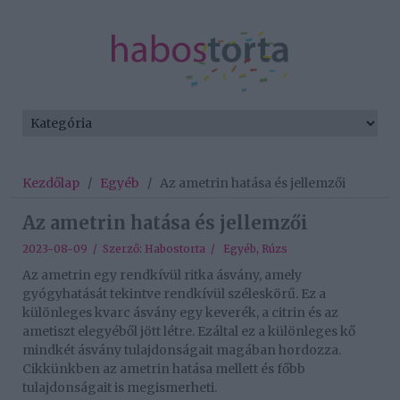
Kezdőlap
/
Egyéb
/
Az ametrin hatása és jellemzői
Az ametrin hatása és jellemzői
2023-08-09 / Szerző:
Habostorta
/
Egyéb
,
Rúzs
Az ametrin egy rendkívül ritka ásvány, amely
gyógyhatását tekintve rendkívül széleskörű. Ez a
különleges kvarc ásvány egy keverék, a citrin és az
ametiszt elegyéből jött létre. Ezáltal ez a különleges kő
mindkét ásvány tulajdonságait magában hordozza.
Cikkünkben az ametrin hatása mellett és főbb
tulajdonságait is megismerheti.