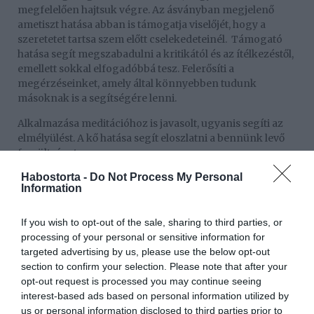
megfelelően hajtsuk végre. Az ásványban megjelenő
ametiszt hatása abban is támogatja viselőjét, hogy a
szeretetet tartsa szem előtt cselekedeteinél.
Támogató
hatása segít megszabadulni a kritikától és az ítélkezéstől,
emellett sokkal elfogadóbbá tesz. Felerősíti a
megérzéseinket, amely által könnyebben tudunk
másoknak is a segítségére lenni.
Alkalmazása meditációhoz is javasolt, ugyanis segíti az
elmélyülést. A kő hatása segít eloszlatni a bennünk levő
feszültséget.
Habostorta -
Do Not Process My Personal
Az ametrin viselésének testi hatásai
Information
Mivel az ametrint alkotó mindkét ásványról elmondható,
hogy segíti a szervezet méregtelenítését, ezért ezt a
If you wish to opt-out of the sale, sharing to third parties, or
jótékony tulajdonságot magában hordozza. Támogatja a
processing of your personal or sensitive information for
sejtregenerációt, valamint jótékonyan hat a bél
targeted advertising by us, please use the below opt-out
tevékenységeire is. Alkalmazása a gyomrot és az epét
section to confirm your selection. Please note that after your
érintő problémák esetén is javasolt. Használata erősítheti
opt-out request is processed you may continue seeing
az immunrendszert és a testünket és segíti a testtónus
interest-based ads based on personal information utilized by
egyensúlyba hozását.
us or personal information disclosed to third parties prior to