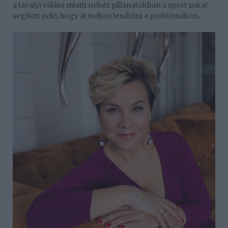
a tavalyi válása miatti nehéz pillanatokban a sport sokat
segített neki, hogy át tudjon lendülni a problémákon.