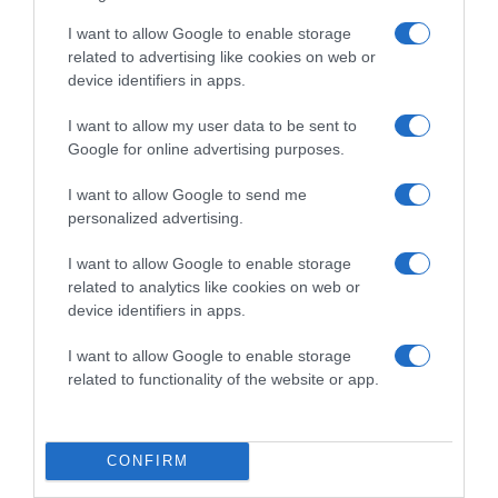
I want to allow Google to enable storage
related to advertising like cookies on web or
device identifiers in apps.
I want to allow my user data to be sent to
Google for online advertising purposes.
I want to allow Google to send me
personalized advertising.
I want to allow Google to enable storage
related to analytics like cookies on web or
device identifiers in apps.
I want to allow Google to enable storage
related to functionality of the website or app.
A műsorvezető lassan húsz éve buddhista, mindennap
CONFIRM
meditál, illetve rendszeresen elvonul pár napra. Bevallása
szerint szüksége van a belső csöndre, ezért sokszor