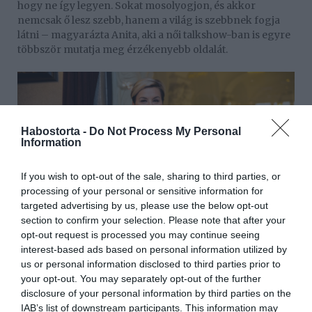
hogy ne így legyen. Sokat mosolyogjon, és akkor
nemcsak ő lesz szebb, hanem a világ is szebbnek fogja
látni – magyarázta Anita, aki a női talkshow-ban is egyre
többször mutatja meg érzékenyebb oldalát.
Habostorta -
Do Not Process My Personal
Information
If you wish to opt-out of the sale, sharing to third parties, or
processing of your personal or sensitive information for
targeted advertising by us, please use the below opt-out
section to confirm your selection. Please note that after your
opt-out request is processed you may continue seeing
interest-based ads based on personal information utilized by
us or personal information disclosed to third parties prior to
your opt-out. You may separately opt-out of the further
– Sosem voltam kemény. Én szarkasztikus vagyok,
disclosure of your personal information by third parties on the
magammal is, ha kell, nyilván azért is vagyok a
IAB’s list of downstream participants. This information may