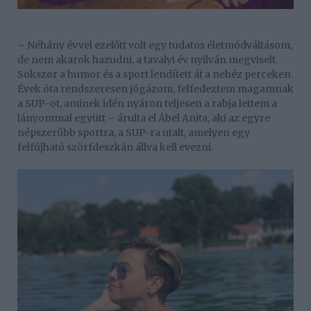
– Néhány évvel ezelőtt volt egy tudatos életmódváltásom,
de nem akarok hazudni, a tavalyi év nyilván megviselt.
Sokszor a humor és a sport lendített át a nehéz perceken.
Évek óta rendszeresen jógázom, felfedeztem magamnak
a SUP-ot, aminek idén nyáron teljesen a rabja lettem a
lányommal együtt – árulta el Ábel Anita, aki az egyre
népszerűbb sportra, a SUP-ra utalt, amelyen egy
felfújható szörfdeszkán állva kell evezni.