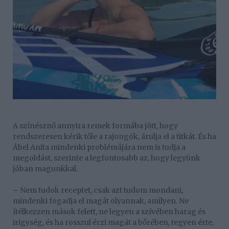
A színésznő annyira remek formába jött, hogy
rendszeresen kérik tőle a rajongók, árulja el a titkát. És ha
Ábel Anita mindenki problémájára nem is tudja a
megoldást, szerinte a legfontosabb az, hogy legyünk
jóban magunkkal.
– Nem tudok receptet, csak azt tudom mondani,
mindenki fogadja el magát olyannak, amilyen. Ne
ítélkezzen mások felett, ne legyen a szívében harag és
irigység, és ha rosszul érzi magát a bőrében, tegyen érte,