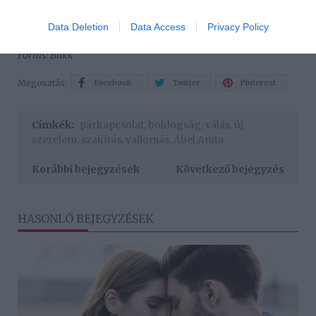
olyan helyeken kapcsol ki, amely másoknak fura lenne:
például a kocsiban ülve, egy dugó kellős közepén.
Data Deletion
Data Access
Privacy Policy
Forrás: Blikk
Megosztás:
Facebook
Twitter
Pinterest
Címkék:
párkapcsolat
,
boldogság
,
válás
,
új
szerelem
,
szakítás
,
vallomás
,
Ábel Anita
Korábbi bejegyzések
Következő bejegyzés
HASONLÓ BEJEGYZÉSEK