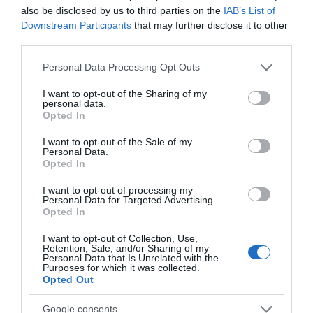
NőComment! műsorvezetője, mert szükség volt a csípős
also be disclosed by us to third parties on the
IAB’s List of
humoromra, hogy ilyen lendülete is legyen a műsornak.
Downstream Participants
that may further disclose it to other
Természetesen ha olyan a téma, vagy valamelyik
third parties.
szereplő kinyitja a lelkét, ott nincs helye a
Please note that this website/app uses one or more Google
Personal Data Processing Opt Outs
szarkazmusnak, magam is egy empatikus ember vagyok,
services and may gather and store information including but
és szeretem, amikor a résztvevők őszintén megnyílnak –
not limited to your visit or usage behaviour. You may click to
I want to opt-out of the Sharing of my
árulta el Anita, aki szerelméről, Robertóról nem szeretett
personal data.
grant or deny consent to Google and its third-party tags to
volna beszélni, de azt elárulta, valóban nagyon boldog.
Opted In
use your data for below specified purposes in below Google
consent section.
I want to opt-out of the Sale of my
– Sok munka van abban, hogy mindenki, aki érintett volt
Personal Data.
a múlt történéseiben, most szerelmes, boldog,
Opted In
kiegyensúlyozott, és ez a legfontosabb – tette hozzá a
színésznő.
I want to opt-out of processing my
Personal Data for Targeted Advertising.
Opted In
I want to opt-out of Collection, Use,
Retention, Sale, and/or Sharing of my
Personal Data that Is Unrelated with the
Purposes for which it was collected.
Opted Out
Google consents