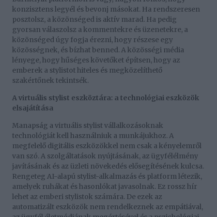
konzisztens legyél és bevonj másokat. Ha rendszeresen
posztolsz, a közönséged is aktív marad. Ha pedig
gyorsan válaszolsz a kommentekre és üzenetekre, a
közönséged úgy fogja érezni, hogy részese egy
közösségnek, és bízhat benned. A közösségi média
lényege, hogy hűséges követőket építsen, hogy az
emberek a stylistot hiteles és megközelíthető
szakértőnek tekintsék.
A virtuális stylist eszköztára: a technológiai eszközök
elsajátítása
Manapság a virtuális stylist vállalkozásoknak
technológiát kell használniuk a munkájukhoz. A
megfelelő digitális eszközökkel nem csak a kényelemről
van szó. A szolgáltatások nyújtásának, az ügyfélélmény
javításának és az üzleti növekedés elősegítésének kulcsa.
Rengeteg AI-alapú stylist-alkalmazás és platform létezik,
amelyek ruhákat és hasonlókat javasolnak. Ez rossz hír
lehet az emberi stylistok számára. De ezek az
automatizált eszközök nem rendelkeznek az empátiával,