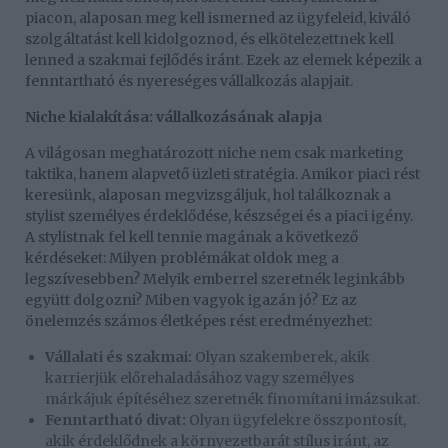
piacon, alaposan meg kell ismerned az ügyfeleid, kiváló
szolgáltatást kell kidolgoznod, és elkötelezettnek kell
lenned a szakmai fejlődés iránt. Ezek az elemek képezik a
fenntartható és nyereséges vállalkozás alapjait.
Niche kialakítása: vállalkozásának alapja
A világosan meghatározott niche nem csak marketing
taktika, hanem alapvető üzleti stratégia. Amikor piaci rést
keresünk, alaposan megvizsgáljuk, hol találkoznak a
stylist személyes érdeklődése, készségei és a piaci igény.
A stylistnak fel kell tennie magának a következő
kérdéseket: Milyen problémákat oldok meg a
legszívesebben? Melyik emberrel szeretnék leginkább
együtt dolgozni? Miben vagyok igazán jó? Ez az
önelemzés számos életképes rést eredményezhet:
Vállalati és szakmai:
Olyan szakemberek, akik
karrierjük előrehaladásához vagy személyes
márkájuk építéséhez szeretnék finomítani imázsukat.
Fenntartható divat:
Olyan ügyfelekre összpontosít,
akik érdeklődnek a környezetbarát stílus iránt, az