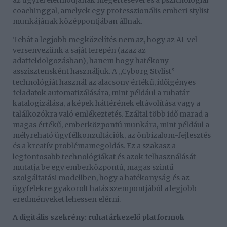
az ügyfél életmódjának megértésével és a pszichológiai
coachinggal, amelyek egy professzionális emberi stylist
munkájának középpontjában állnak.
Tehát a legjobb megközelítés nem az, hogy az AI-vel
versenyezünk a saját terepén (azaz az
adatfeldolgozásban), hanem hogy hatékony
asszisztensként használjuk. A „Cyborg Stylist”
technológiát használ az alacsony értékű, időigényes
feladatok automatizálására, mint például a ruhatár
katalogizálása, a képek háttérének eltávolítása vagy a
találkozókra való emlékeztetés. Ezáltal több idő marad a
magas értékű, emberközpontú munkára, mint például a
mélyreható ügyfélkonzultációk, az önbizalom-fejlesztés
és a kreatív problémamegoldás. Ez a szakasz a
legfontosabb technológiákat és azok felhasználását
mutatja be egy emberközpontú, magas szintű
szolgáltatási modellben, hogy a hatékonyság és az
ügyfelekre gyakorolt hatás szempontjából a legjobb
eredményeket lehessen elérni.
A digitális szekrény: ruhatárkezelő platformok