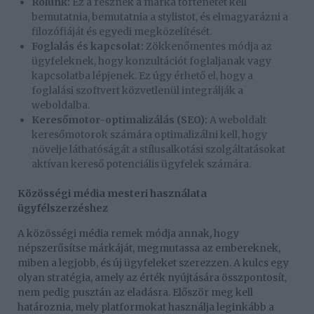
Rólunk:
Ez a résznek a márka történetét kell
bemutatnia, bemutatnia a stylistot, és elmagyarázni a
filozófiáját és egyedi megközelítését.
Foglalás és kapcsolat:
Zökkenőmentes módja az
ügyfeleknek, hogy konzultációt foglaljanak vagy
kapcsolatba lépjenek. Ez úgy érhető el, hogy a
foglalási szoftvert közvetlenül integrálják a
weboldalba.
Keresőmotor-optimalizálás (SEO):
A weboldalt
keresőmotorok számára optimalizálni kell, hogy
növelje láthatóságát a stílusalkotási szolgáltatásokat
aktívan kereső potenciális ügyfelek számára.
Közösségi média mesteri használata
ügyfélszerzéshez
A közösségi média remek módja annak, hogy
népszerűsítse márkáját, megmutassa az embereknek,
miben a legjobb, és új ügyfeleket szerezzen. A kulcs egy
olyan stratégia, amely az érték nyújtására összpontosít,
nem pedig pusztán az eladásra. Először meg kell
határoznia, mely platformokat használja leginkább a