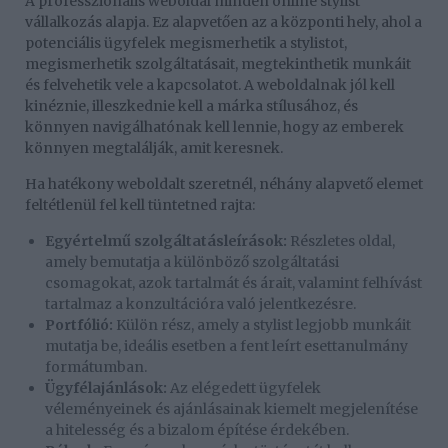
A professzionális weboldal minden online stylist
vállalkozás alapja. Ez alapvetően az a központi hely, ahol a
potenciális ügyfelek megismerhetik a stylistot,
megismerhetik szolgáltatásait, megtekinthetik munkáit
és felvehetik vele a kapcsolatot. A weboldalnak jól kell
kinéznie, illeszkednie kell a márka stílusához, és
könnyen navigálhatónak kell lennie, hogy az emberek
könnyen megtalálják, amit keresnek.
Ha hatékony weboldalt szeretnél, néhány alapvető elemet
feltétlenül fel kell tüntetned rajta:
Egyértelmű szolgáltatásleírások:
Részletes oldal,
amely bemutatja a különböző szolgáltatási
csomagokat, azok tartalmát és árait, valamint felhívást
tartalmaz a konzultációra való jelentkezésre.
Portfólió:
Külön rész, amely a stylist legjobb munkáit
mutatja be, ideális esetben a fent leírt esettanulmány
formátumban.
Ügyfélajánlások:
Az elégedett ügyfelek
véleményeinek és ajánlásainak kiemelt megjelenítése
a hitelesség és a bizalom építése érdekében.