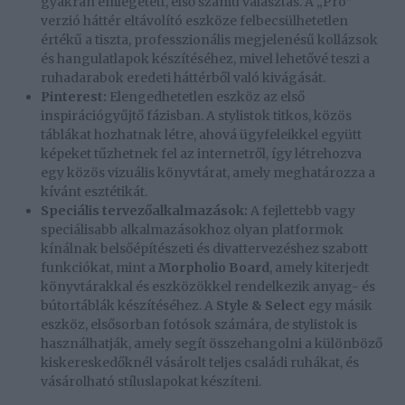
gyakran emlegetett, első számú választás. A „Pro”
verzió háttér eltávolító eszköze felbecsülhetetlen
értékű a tiszta, professzionális megjelenésű kollázsok
és hangulatlapok készítéséhez, mivel lehetővé teszi a
ruhadarabok eredeti háttérből való kivágását.
Pinterest:
Elengedhetetlen eszköz az első
inspirációgyűjtő fázisban. A stylistok titkos, közös
táblákat hozhatnak létre, ahová ügyfeleikkel együtt
képeket tűzhetnek fel az internetről, így létrehozva
egy közös vizuális könyvtárat, amely meghatározza a
kívánt esztétikát.
Speciális tervezőalkalmazások:
A fejlettebb vagy
speciálisabb alkalmazásokhoz olyan platformok
kínálnak belsőépítészeti és divattervezéshez szabott
funkciókat, mint a
Morpholio Board
, amely kiterjedt
könyvtárakkal és eszközökkel rendelkezik anyag- és
bútortáblák készítéséhez. A
Style & Select
egy másik
eszköz, elsősorban fotósok számára, de stylistok is
használhatják, amely segít összehangolni a különböző
kiskereskedőknél vásárolt teljes családi ruhákat, és
vásárolható stíluslapokat készíteni.