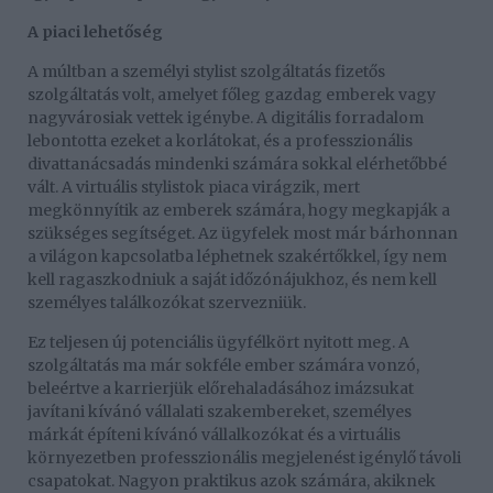
A piaci lehetőség
A múltban a személyi stylist szolgáltatás fizetős
szolgáltatás volt, amelyet főleg gazdag emberek vagy
nagyvárosiak vettek igénybe. A digitális forradalom
lebontotta ezeket a korlátokat, és a professzionális
divattanácsadás mindenki számára sokkal elérhetőbbé
vált. A virtuális stylistok piaca virágzik, mert
megkönnyítik az emberek számára, hogy megkapják a
szükséges segítséget. Az ügyfelek most már bárhonnan
a világon kapcsolatba léphetnek szakértőkkel, így nem
kell ragaszkodniuk a saját időzónájukhoz, és nem kell
személyes találkozókat szervezniük.
Ez teljesen új potenciális ügyfélkört nyitott meg. A
szolgáltatás ma már sokféle ember számára vonzó,
beleértve a karrierjük előrehaladásához imázsukat
javítani kívánó vállalati szakembereket, személyes
márkát építeni kívánó vállalkozókat és a virtuális
környezetben professzionális megjelenést igénylő távoli
csapatokat. Nagyon praktikus azok számára, akiknek