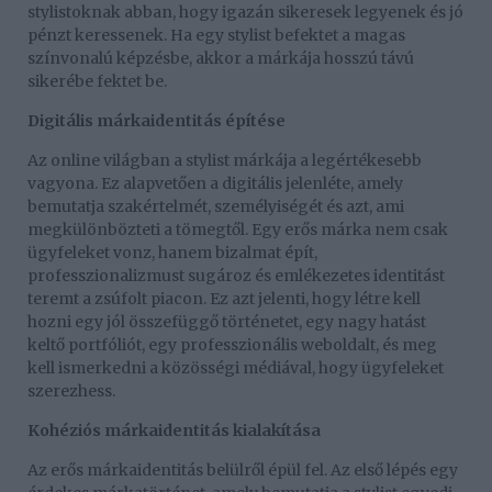
stylistoknak abban, hogy igazán sikeresek legyenek és jó
pénzt keressenek. Ha egy stylist befektet a magas
színvonalú képzésbe, akkor a márkája hosszú távú
sikerébe fektet be.
Digitális márkaidentitás építése
Az online világban a stylist márkája a legértékesebb
vagyona. Ez alapvetően a digitális jelenléte, amely
bemutatja szakértelmét, személyiségét és azt, ami
megkülönbözteti a tömegtől. Egy erős márka nem csak
ügyfeleket vonz, hanem bizalmat épít,
professzionalizmust sugároz és emlékezetes identitást
teremt a zsúfolt piacon. Ez azt jelenti, hogy létre kell
hozni egy jól összefüggő történetet, egy nagy hatást
keltő portfóliót, egy professzionális weboldalt, és meg
kell ismerkedni a közösségi médiával, hogy ügyfeleket
szerezhess.
Kohéziós márkaidentitás kialakítása
Az erős márkaidentitás belülről épül fel. Az első lépés egy