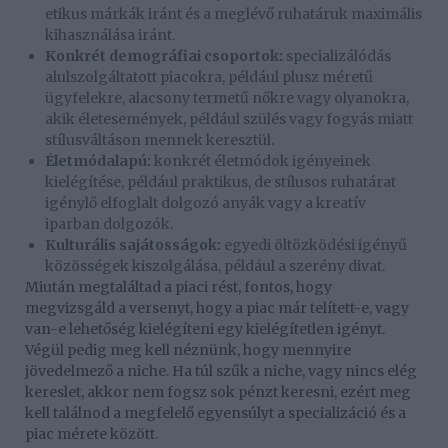
etikus márkák iránt és a meglévő ruhatáruk maximális
kihasználása iránt.
Konkrét demográfiai csoportok:
specializálódás
alulszolgáltatott piacokra, például plusz méretű
ügyfelekre, alacsony termetű nőkre vagy olyanokra,
akik életesemények, például szülés vagy fogyás miatt
stílusváltáson mennek keresztül.
Életmódalapú:
konkrét életmódok igényeinek
kielégítése, például praktikus, de stílusos ruhatárat
igénylő elfoglalt dolgozó anyák vagy a kreatív
iparban dolgozók.
Kulturális sajátosságok:
egyedi öltözködési igényű
közösségek kiszolgálása, például a szerény divat.
Miután megtaláltad a piaci rést, fontos, hogy
megvizsgáld a versenyt, hogy a piac már telített-e, vagy
van-e lehetőség kielégíteni egy kielégítetlen igényt.
Végül pedig meg kell néznünk, hogy mennyire
jövedelmező a niche. Ha túl szűk a niche, vagy nincs elég
kereslet, akkor nem fogsz sok pénzt keresni, ezért meg
kell találnod a megfelelő egyensúlyt a specializáció és a
piac mérete között.