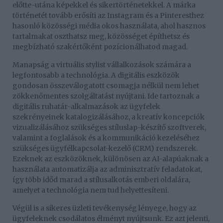
előtte-utána képekkel és sikertörténetekkel. A márka
történetét tovább erősíti az Instagram és a Pinteresthez
hasonló közösségi média okos használata, ahol hasznos
tartalmakat oszthatsz meg, közösséget építhetsz és
megbízható szakértőként pozícionálhatod magad.
Manapság a virtuális stylist vállalkozások számára a
legfontosabb a technológia. A digitális eszközök
gondosan összeválogatott csomagja nélkül nem lehet
zökkenőmentes szolgáltatást nyújtani. Ide tartoznak a
digitális ruhatár-alkalmazások az ügyfelek
szekrényeinek katalogizálásához, a kreatív koncepciók
vizualizálásához szükséges stíluslap-készítő szoftverek,
valamint a foglalások és a kommunikáció kezeléséhez
szükséges ügyfélkapcsolat-kezelő (CRM) rendszerek.
Ezeknek az eszközöknek, különösen az AI-alapúaknak a
használata automatizálja az adminisztratív feladatokat,
így több időd marad a stílusalkotás emberi oldalára,
amelyet a technológia nem tud helyettesíteni.
Végül is a sikeres üzleti tevékenység lényege, hogy az
ügyfeleknek csodálatos élményt nyújtsunk. Ez azt jelenti,