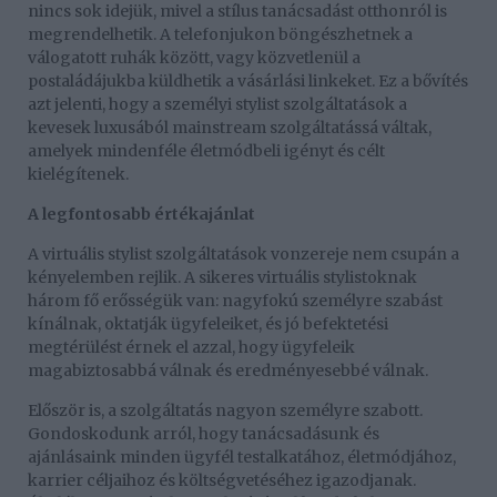
nincs sok idejük, mivel a stílus tanácsadást otthonról is
megrendelhetik. A telefonjukon böngészhetnek a
válogatott ruhák között, vagy közvetlenül a
postaládájukba küldhetik a vásárlási linkeket. Ez a bővítés
azt jelenti, hogy a személyi stylist szolgáltatások a
kevesek luxusából mainstream szolgáltatássá váltak,
amelyek mindenféle életmódbeli igényt és célt
kielégítenek.
A legfontosabb értékajánlat
A virtuális stylist szolgáltatások vonzereje nem csupán a
kényelemben rejlik. A sikeres virtuális stylistoknak
három fő erősségük van: nagyfokú személyre szabást
kínálnak, oktatják ügyfeleiket, és jó befektetési
megtérülést érnek el azzal, hogy ügyfeleik
magabiztosabbá válnak és eredményesebbé válnak.
Először is, a szolgáltatás nagyon személyre szabott.
Gondoskodunk arról, hogy tanácsadásunk és
ajánlásaink minden ügyfél testalkatához, életmódjához,
karrier céljaihoz és költségvetéséhez igazodjanak.