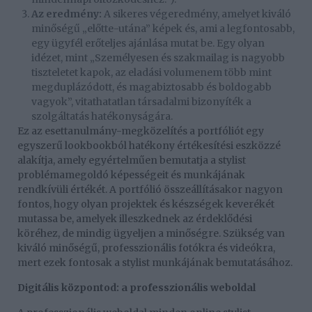
Az eredmény:
A sikeres végeredmény, amelyet kiváló
minőségű „előtte-utána” képek és, ami a legfontosabb,
egy ügyfél erőteljes ajánlása mutat be. Egy olyan
idézet, mint „Személyesen és szakmailag is nagyobb
tiszteletet kapok, az eladási volumenem több mint
megduplázódott, és magabiztosabb és boldogabb
vagyok”, vitathatatlan társadalmi bizonyíték a
szolgáltatás hatékonyságára.
Ez az esettanulmány-megközelítés a portfóliót egy
egyszerű lookbookból hatékony értékesítési eszközzé
alakítja, amely egyértelműen bemutatja a stylist
problémamegoldó képességeit és munkájának
rendkívüli értékét. A portfólió összeállításakor nagyon
fontos, hogy olyan projektek és készségek keverékét
mutassa be, amelyek illeszkednek az érdeklődési
köréhez, de mindig ügyeljen a minőségre. Szükség van
kiváló minőségű, professzionális fotókra és videókra,
mert ezek fontosak a stylist munkájának bemutatásához.
Digitális központod: a professzionális weboldal