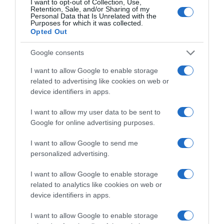
I want to opt-out of Collection, Use,
Speciális konzultációk:
Ezeket gyakran önálló
Retention, Sale, and/or Sharing of my
szolgáltatásként vagy nagyobb csomagok
Personal Data that Is Unrelated with the
Purposes for which it was collected.
kiegészítéseként kínálják. Tartalmazhatnak
Opted Out
mélyreható színelemzést az ügyfél legelőnyösebb
színpalettájának meghatározásához, egyéni stílus
Google consents
tanácsadást Zoom-on keresztül konkrét problémák
megoldására, vagy stílus tanácsadást egy adott
I want to allow Google to enable storage
különleges eseményre, például esküvőre vagy
related to advertising like cookies on web or
fotózásra.
device identifiers in apps.
Ezeket az alapszolgáltatásokat többszintű csomagokba
foglalhatjuk, hogy egyértelmű utat mutassunk az
I want to allow my user data to be sent to
ügyfeleknek. A jól felépített szolgáltatási menü
Google for online advertising purposes.
egyértelművé teszi, hogy mit kínálunk, és igazolja a
prémium árakat azáltal, hogy bemutatja az egyes
I want to allow Google to send me
szinteken nyújtott hatalmas értéket és átfogó
personalized advertising.
támogatást.
I want to allow Google to enable storage
Az oktatás megtérülése: a professzionális
related to analytics like cookies on web or
stylistképzés szerepe
device identifiers in apps.
Egy olyan területen, ahol a művészet és a tudomány
I want to allow Google to enable storage
ötvöződik, a formális oktatás nem felesleges kiadás,