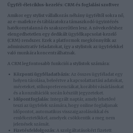
Ügyfél-életciklus-kezelés: CRM és foglalási szoftver
Amikor egy stylist vállalkozás néhány ügyféltől sokra nő,
az e-mailekre és táblázatokra támaszkodó ügyintézés
hatékonytalanná és szakszerűtlen lesz. A növekedéshez
elengedhetetlen egy dedikált ügyfélkapcsolat-kezelő
(CRM) rendszer. Ezek a platformok megkönnyítik az
adminisztratív feladatokat, így a stylistok az ügyfelekkel
való munkára koncentrálhatnak.
A CRM legfontosabb funkciói a stylistok számára:
Központi ügyféladatbázis:
Az összes ügyféladat egy
helyen tárolása, beleértve a kapcsolattartási adatokat,
méreteket, stíluspreferenciákat, korábbi vásárlásokat
és a konzultációk során készült jegyzeteket.
Időpontfoglalás:
Integrált naptár, amely lehetővé
teszi az ügyfelek számára, hogy online foglaljanak
időpontot, automatikus visszaigazolásokkal és
emlékeztetőkkel, amelyek csökkentik a meg nem
jelenések számát.
Fizetésfeldolgozás:
A szolgáltatásokért fizetett