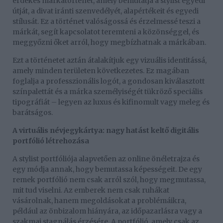
érdekes márkatörténet, amely bemutatja a stylist egyedi
útját, a divat iránti szenvedélyét, alapértékeit és egyedi
stílusát. Ez a történet valóságossá és érzelmessé teszi a
márkát, segít kapcsolatot teremteni a közönséggel, és
meggyőzni őket arról, hogy megbízhatnak a márkában.
Ezt a történetet aztán átalakítjuk egy vizuális identitássá,
amely minden területen következetes. Ez magában
foglalja a professzionális logót, a gondosan kiválasztott
színpalettát és a márka személyiségét tükröző speciális
tipográfiát – legyen az luxus és kifinomult vagy meleg és
barátságos.
A virtuális névjegykártya: nagy hatást keltő digitális
portfólió létrehozása
A stylist portfóliója alapvetően az online önéletrajza és
egy módja annak, hogy bemutassa képességeit. De egy
remek portfólió nem csak arról szól, hogy megmutassa,
mit tud viselni. Az emberek nem csak ruhákat
vásárolnak, hanem megoldásokat a problémáikra,
például az önbizalom hiányára, az időpazarlásra vagy a
szakmai stagnálás érzésére. A portfólió, amely csak az