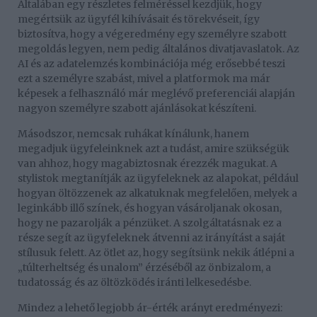
Általában egy részletes felméréssel kezdjük, hogy
megértsük az ügyfél kihívásait és törekvéseit, így
biztosítva, hogy a végeredmény egy személyre szabott
megoldás legyen, nem pedig általános divatjavaslatok. Az
AI és az adatelemzés kombinációja még erősebbé teszi
ezt a személyre szabást, mivel a platformok ma már
képesek a felhasználó már meglévő preferenciái alapján
nagyon személyre szabott ajánlásokat készíteni.
Másodszor, nemcsak ruhákat kínálunk, hanem
megadjuk ügyfeleinknek azt a tudást, amire szükségük
van ahhoz, hogy magabiztosnak érezzék magukat. A
stylistok megtanítják az ügyfeleknek az alapokat, például
hogyan öltözzenek az alkatuknak megfelelően, melyek a
leginkább illő színek, és hogyan vásároljanak okosan,
hogy ne pazarolják a pénzüket. A szolgáltatásnak ez a
része segít az ügyfeleknek átvenni az irányítást a saját
stílusuk felett. Az ötlet az, hogy segítsünk nekik átlépni a
„túlterheltség és unalom” érzéséből az önbizalom, a
tudatosság és az öltözködés iránti lelkesedésbe.
Mindez a lehető legjobb ár-érték arányt eredményezi: