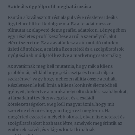
Az ideális ügyfélprofil meghatározása
Ezután a kiválasztott rést alapul véve részletes ideális
ügyfélprofilt kell kidolgoznia. Ez a feladat messze
túlmutat az alapvető demográfiai adatokon. Lényegében
egy részletes profil készítése arról a személyről, akit
elérni szeretne. Ez az avatár lesz az útmutató minden
üzleti döntéshez, a márka üzenetétől és a szolgáltatások
nyújtásának módjától kezdve a marketingcsatornákig.
Az avatárnak meg kell mutatnia, hogy mik a kliens
problémái, például hogy „elárasztja és frusztrálja a
szekrénye” vagy hogy nehezen állítja össze a ruháit.
Részletesen le kell írnia a kliens konkrét életmódbeli
igényeit, beleértve a munkahelyi öltözködési szabályokat,
a társadalmi tevékenységeket és a családi
kötelezettségeket. Meg kell magyaráznia, hogy mit
szeretne elérni és hogyan fogja ezt megtenni. Ha
megérted ezeket a mélyebb okokat, olyan üzeneteket és
szolgáltatásokat hozhatsz létre, amelyek megérintik az
emberek szívét, és világos kiutat kínálnak