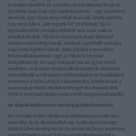
beavatkozásoktól. Ez a tendencia azt mutatja, hogy az
ügyfelek nem csak egy ruhát keresnek – egy rendszert
akarnak. Egy olyan megoldást akarnak, amely minden
nap megoldja a „mit vegyek fel” problémát. Így a
legmodernebb virtuális stylistok már nem csak az
idejüket árulják. Olyan technológiai alapú életmód-
rendszereken dolgoznak, amelyek ügyfeleik számára
napi szükségletté válnak, mint például a személyes
fitneszalkalmazások vagy az étkezés-tervező
szolgáltatások. Ez nagy hatással van az egész üzleti
modellre, az árazási struktúráktól (amelyek előnyben
részesíthetik a folyamatos előfizetéseket az óradíjakkal
szemben) a technológiai választásokig (amelyeknek a
napi magas szintű elkötelezettséget és a hosszú távú
értéket ösztönző platformokra kell összpontosítaniuk).
Az alapok lefektetése: stratégiai üzleti tervezés
Ha virtuális stylist vállalkozás indításán gondolkodsz,
nem elég, ha jó divatérzékd van. Szükséged van egy
szilárd üzleti stratégiára is. Ez azt jelenti, hogy pontosan
meg kell határoznod, hol szeretnél elhelyezkedni a