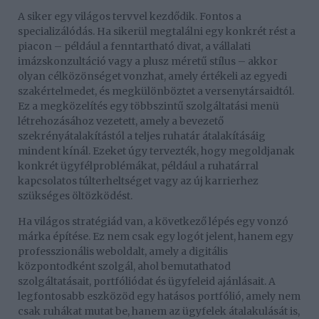
A siker egy világos tervvel kezdődik. Fontos a
specializálódás. Ha sikerül megtalálni egy konkrét rést a
piacon – például a fenntartható divat, a vállalati
imázskonzultáció vagy a plusz méretű stílus – akkor
olyan célközönséget vonzhat, amely értékeli az egyedi
szakértelmedet, és megkülönböztet a versenytársaidtól.
Ez a megközelítés egy többszintű szolgáltatási menü
létrehozásához vezetett, amely a bevezető
szekrényátalakítástól a teljes ruhatár átalakításáig
mindent kínál. Ezeket úgy tervezték, hogy megoldjanak
konkrét ügyfélproblémákat, például a ruhatárral
kapcsolatos túlterheltséget vagy az új karrierhez
szükséges öltözködést.
Ha világos stratégiád van, a következő lépés egy vonzó
márka építése. Ez nem csak egy logót jelent, hanem egy
professzionális weboldalt, amely a digitális
központodként szolgál, ahol bemutathatod
szolgáltatásait, portfóliódat és ügyfeleid ajánlásait. A
legfontosabb eszközöd egy hatásos portfólió, amely nem
csak ruhákat mutat be, hanem az ügyfelek átalakulását is,