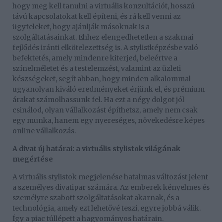
hogy meg kell tanulni a virtuális konzultációt, hosszú
távú kapcsolatokat kell építeni, és rá kell venni az
ügyfeleket, hogy ajánlják másoknak is a
szolgáltatásainkat. Ehhez elengedhetetlen a szakmai
fejlődés iránti elkötelezettség is. A stylistképzésbe való
befektetés, amely mindenre kiterjed, beleértve a
színelméletet és a testelemzést, valamint az üzleti
készségeket, segít abban, hogy minden alkalommal
ugyanolyan kiváló eredményeket érjünk el, és prémium
árakat számolhassunk fel. Ha ezt a négy dolgot jól
csinálod, olyan vállalkozást építhetsz, amely nem csak
egy munka, hanem egy nyereséges, növekedésre képes
online vállalkozás.
A divat új határai: a virtuális stylistok világának
megértése
A virtuális stylistok megjelenése hatalmas változást jelent
a személyes divatipar számára. Az emberek kényelmes és
személyre szabott szolgáltatásokat akarnak, és a
technológia, amely ezt lehetővé teszi, egyre jobbá válik.
Így a piac túllépett a hagyományos határain.