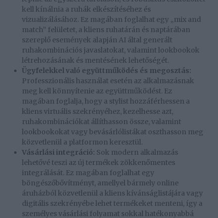
kell kínálnia a ruhák elkészítéséhez és
vizualizálásához. Ez magában foglalhat egy „mix and
match” felületet, a kliens ruhatárán és naptárában
szereplő események alapján AI által generált
ruhakombinációs javaslatokat, valamint lookbookok
létrehozásának és mentésének lehetőségét.
Ügyfelekkel való együttműködés és megosztás:
Professzionális használat esetén az alkalmazásnak
meg kell könnyítenie az együttműködést. Ez
magában foglalja, hogy a stylist hozzáférhessen a
kliens virtuális szekrényéhez, kezelhesse azt,
ruhakombinációkat állíthasson össze, valamint
lookbookokat vagy bevásárlólistákat oszthasson meg
közvetlenül a platformon keresztül.
Vásárlási integráció:
Sok modern alkalmazás
lehetővé teszi az új termékek zökkenőmentes
integrálását. Ez magában foglalhat egy
böngészőbővítményt, amellyel bármely online
áruházból közvetlenül a kliens kívánságlistájára vagy
digitális szekrényébe lehet termékeket menteni, így a
személyes vásárlási folyamat sokkal hatékonyabbá