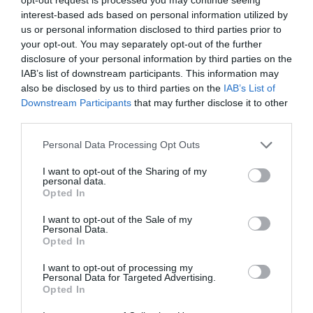
legfontosabb hiányosságokat, amelyek alapján
interest-based ads based on personal information utilized by
összeállítható a jövőbeli bevásárlólista. Ez a
us or personal information disclosed to third parties prior to
szolgáltatás azért hatékony, mert segít az
your opt-out. You may separately opt-out of the further
ügyfeleknek maximalizálni a már meglévő ruháikat,
disclosure of your personal information by third parties on the
mielőtt több pénzt költenének.
IAB’s list of downstream participants. This information may
Személyre szabott lookbook készítése:
Ez magában
also be disclosed by us to third parties on the
IAB’s List of
foglalja egy digitális lookbook elkészítését, amelyben
Downstream Participants
that may further disclose it to other
teljes öltözékeket mutatnak be. Ezek az öltözékek az
third parties.
ügyfél meglévő ruháiból, újonnan ajánlott darabokból
vagy ezek kombinációjából állhatnak össze. A
Please note that this website/app uses one or more Google
Personal Data Processing Opt Outs
lookbook referenciaként szolgál, amely az ügyfél
services and may gather and store information including but
telefonján elérhető, így nincs szükség a napi
not limited to your visit or usage behaviour. You may click to
I want to opt-out of the Sharing of my
personal data.
öltözködéssel kapcsolatos találgatásokra.
grant or deny consent to Google and its third-party tags to
Opted In
Online személyi bevásárlás:
A stylist concierge-ként
use your data for below specified purposes in below Google
működik, és az ügyfél stílusának, költségvetésének és
consent section.
I want to opt-out of the Sale of my
Personal Data.
a szekrényében azonosított hiányosságoknak
Opted In
megfelelően keres meg neki konkrét darabokat. Ez a
szolgáltatás általában magában foglalja egy
I want to opt-out of processing my
válogatott stíluslap elküldését, amelyen közvetlenül
Personal Data for Targeted Advertising.
megvásárolható linkek találhatók az ajánlott
Opted In
termékekhez.