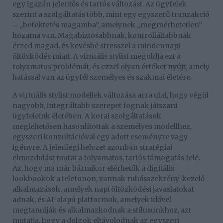
egy igazán jelentős és tartós változást. Az ügyfelek
szerint a szolgáltatás több, mint egy egyszerű tranzakció
– „befektetés magamba”, amelynek „megmérhetetlen”
hozama van. Magabiztosabbnak, kontrolláltabbnak
érzed magad, és kevésbé stresszel a mindennapi
öltözködés miatt. A virtuális stylist megoldja ezt a
folyamatos problémát, és ezzel olyan értéket nyújt, amely
hatással van az ügyfél személyes és szakmai életére.
A virtuális stylist modellek változása arra utal, hogy végül
nagyobb, integráltabb szerepet fognak játszani
ügyfeleink életében. A korai szolgáltatások
meglehetősen hasonlítottak a személyes modellhez,
egyszeri konzultációval egy adott eseményre vagy
igényre. A jelenlegi helyzet azonban stratégiai
elmozdulást mutat a folyamatos, tartós támogatás felé.
Az, hogy ma már bármikor elérhetők a digitális
lookbookok a telefonon, vannak ruhásszekrény-kezelő
alkalmazások, amelyek napi öltözködési javaslatokat
adnak, és AI-alapú platformok, amelyek idővel
megtanulják és alkalmazkodnak a stílusunkhoz, azt
mutatja, hogy a dolgok eltávolodnak az egyszeri