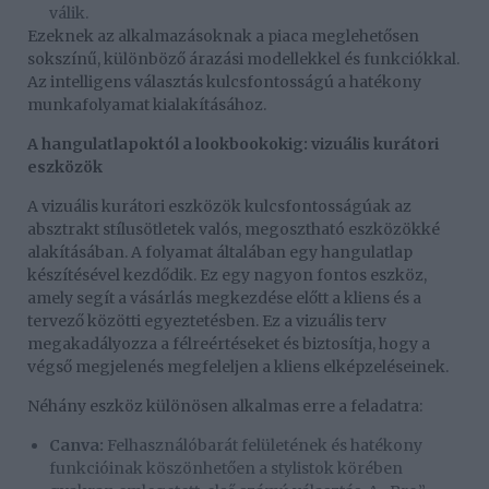
válik.
Ezeknek az alkalmazásoknak a piaca meglehetősen
sokszínű, különböző árazási modellekkel és funkciókkal.
Az intelligens választás kulcsfontosságú a hatékony
munkafolyamat kialakításához.
A hangulatlapoktól a lookbookokig: vizuális kurátori
eszközök
A vizuális kurátori eszközök kulcsfontosságúak az
absztrakt stílusötletek valós, megosztható eszközökké
alakításában. A folyamat általában egy hangulatlap
készítésével kezdődik. Ez egy nagyon fontos eszköz,
amely segít a vásárlás megkezdése előtt a kliens és a
tervező közötti egyeztetésben. Ez a vizuális terv
megakadályozza a félreértéseket és biztosítja, hogy a
végső megjelenés megfeleljen a kliens elképzeléseinek.
Néhány eszköz különösen alkalmas erre a feladatra:
Canva:
Felhasználóbarát felületének és hatékony
funkcióinak köszönhetően a stylistok körében