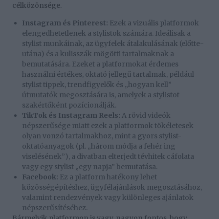
célközönsége.
Instagram és Pinterest:
Ezek a vizuális platformok
elengedhetetlenek a stylistok számára. Ideálisak a
stylist munkáinak, az ügyfelek átalakulásának (előtte-
utána) és a kulisszák mögötti tartalmaknak a
bemutatására. Ezeket a platformokat érdemes
használni értékes, oktató jellegű tartalmak, például
stylist tippek, trendfigyelők és „hogyan kell”
útmutatók megosztására is, amelyek a stylistot
szakértőként pozícionálják.
TikTok és Instagram Reels:
A rövid videók
népszerűsége miatt ezek a platformok tökéletesek
olyan vonzó tartalmakhoz, mint a gyors stylist-
oktatóanyagok (pl. „három módja a fehér ing
viselésének”), a divatban elterjedt tévhitek cáfolata
vagy egy stylist „egy napja” bemutatása.
Facebook:
Ez a platform hatékony lehet
közösségépítéshez, ügyfélajánlások megosztásához,
valamint rendezvények vagy különleges ajánlatok
népszerűsítéséhez.
Bármelyik platformon is vagy, nagyon fontos, hogy