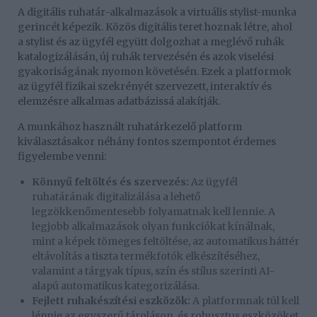
A digitális ruhatár-alkalmazások a virtuális stylist-munka
gerincét képezik. Közös digitális teret hoznak létre, ahol
a stylist és az ügyfél együtt dolgozhat a meglévő ruhák
katalogizálásán, új ruhák tervezésén és azok viselési
gyakoriságának nyomon követésén. Ezek a platformok
az ügyfél fizikai szekrényét szervezett, interaktív és
elemzésre alkalmas adatbázissá alakítják.
A munkához használt ruhatárkezelő platform
kiválasztásakor néhány fontos szempontot érdemes
figyelembe venni:
Könnyű feltöltés és szervezés:
Az ügyfél
ruhatárának digitalizálása a lehető
legzökkenőmentesebb folyamatnak kell lennie. A
legjobb alkalmazások olyan funkciókat kínálnak,
mint a képek tömeges feltöltése, az automatikus háttér
eltávolítás a tiszta termékfotók elkészítéséhez,
valamint a tárgyak típus, szín és stílus szerinti AI-
alapú automatikus kategorizálása.
Fejlett ruhakészítési eszközök:
A platformnak túl kell
lépnie az egyszerű tároláson, és robusztus eszközöket