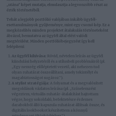
„utána” képet mutatja, elmulasztja a legvonzóbb részt az
érték történetéből.
Tehát a legjobb portfólió valójában inkább ügyfél-
esettanulmányok gyűjteménye, mint egy csomó kép. Ez a
megközelítés minden projektet átalakulás történeteként
ábrázol, bemutatva az ügyfél által elért valódi
megtérülést. Minden portfólióbejegyzést így kell
felépíteni:
Az ügyfél kihívása:
Rövid, névtelen leírás az ügyfél
kiindulási helyzetéről és a stílusbeli problémáiról (pl.
„Egy nemrég előléptetett vezető, aki nehezen tud
olyan ruhatárat összeállítani, amely tekintélyt és
magabiztosságot sugároz.”).
A stylist stratégiája:
A folyamat és a megvalósított
megoldások vázlatos leírása (pl. „Színelemzést
végeztem, virtuális ruhatár-átalakítást hajtottam
végre, hogy sokoldalú, befektetésre érdemes
darabokból álló kapszula ruhatárat állítsak össze, és
digitális lookbookot készítettem a könnyű
mindennapi öltözködéshez.”).