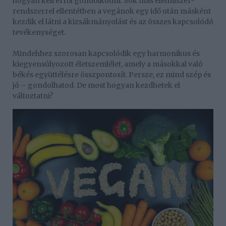
hogyan kell erről gondolkodni. Sok más élelmiszer-
rendszerrel ellentétben a vegánok egy idő után másként
kezdik el látni a kizsákmányolást és az összes kapcsolódó
tevékenységet.
Mindehhez szorosan kapcsolódik egy harmonikus és
kiegyensúlyozott életszemlélet, amely a másokkal való
békés együttélésre összpontosít. Persze, ez mind szép és
jó – gondolhatod. De most hogyan kezdhetek el
változtatni?