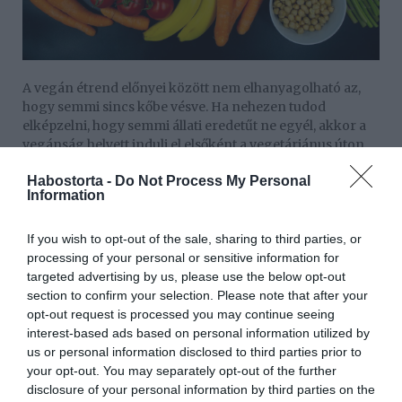
A vegán étrend előnyei között nem elhanyagolható az,
hogy semmi sincs kőbe vésve. Ha nehezen tudod
elképzelni, hogy semmi állati eredetűt ne egyél, akkor a
vegánság helyett indulj el elsőként a vegetáriánus úton.
Ennek is több változata ismert. Ehetsz halat, mézet,
Habostorta -
Do Not Process My Personal
tejtermékeket, de tetszés szerint el is hagyhatod ezeket.
Information
Idővel érezni fogod a vegetáriánus és vegán lét előnyeit,
amibe még a fogyás is beletartozhat. Természetesen
nem mindegy, hogy milyen szénhidrátforrást választasz.
If you wish to opt-out of the sale, sharing to third parties, or
processing of your personal or sensitive information for
Vannak, akik a nyers vegán étrendet is kipróbálnák, még
targeted advertising by us, please use the below opt-out
ha alapjában véve is ez mondható el a legkevésbé
section to confirm your selection. Please note that after your
fenntarthatónak. Nemcsak azért, mert a rajongói nem
opt-out request is processed you may continue seeing
esznek semmit főzve, hanem mentálisan és szociálisan is
interest-based ads based on personal information utilized by
gond lehet, ha csak nyers alapanyagokat eszel.
us or personal information disclosed to third parties prior to
your opt-out. You may separately opt-out of the further
Azt is érdemes megfontolni, hogy bőrtáskákra vagy
disclosure of your personal information by third parties on the
eredeti bőrkabátokra van-e szükséged. Az állatok ilyen