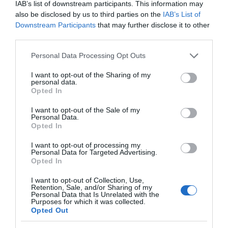
IAB’s list of downstream participants. This information may
módon történő kizsákmányolását a legtöbben könnyen
also be disclosed by us to third parties on the
IAB’s List of
elvetik. Azonban, ha a szokásokról van szó, amelyekben
Downstream Participants
that may further disclose it to other
gyermekkorunk óta felnőttünk, a helyzet megváltozik.
third parties.
Forrás: Életmódcentrum
Please note that this website/app uses one or more Google
Personal Data Processing Opt Outs
services and may gather and store information including but
not limited to your visit or usage behaviour. You may click to
I want to opt-out of the Sharing of my
Megosztás:
Facebook
Twitter
Pinterest
personal data.
grant or deny consent to Google and its third-party tags to
Opted In
use your data for below specified purposes in below Google
Címkék:
életmód
,
előnyök
,
táplálkozás
,
vegán
consent section.
I want to opt-out of the Sale of my
Personal Data.
Opted In
Korábbi bejegyzések
Következő bejegyzés
I want to opt-out of processing my
Personal Data for Targeted Advertising.
Opted In
HASONLÓ BEJEGYZÉSEK
I want to opt-out of Collection, Use,
Retention, Sale, and/or Sharing of my
Personal Data that Is Unrelated with the
Purposes for which it was collected.
Opted Out