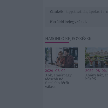
Címkék:
tipp
,
tisztítás
,
ápolás
,
fa
,
n
Korábbi bejegyzések
HASONLÓ BEJEGYZÉSEK
2026-08-06.
2026-08-06.
3 ok, amiért egy
Ahány ház, a
idősebb nő
hűsítő
fiatalabb férfit
választ