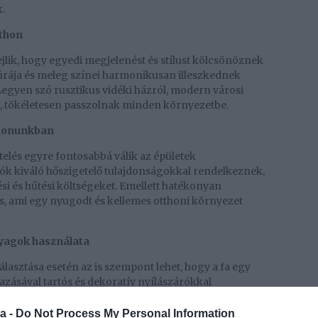
.
tthon
ejlik, hogy egyedi megjelenést és stílust kölcsönöznek
túrája és meleg színei harmonikusan illeszkednek
Legyen szó rusztikus vidéki házról, modern városi
ől, tökéletesen passzolnak minden környezetbe.
thonunkban
telés egyre fontosabbá válik az épületek
rók kiváló hőszigetelő tulajdonságokkal rendelkeznek,
si és hűtési költségeket. Emellett hatékonyan
is, ami egy nyugodt és kellemes otthoni környezet
yagok használata
álasztása esetén az is szempont lehet, hogy a fa egy
zásával tartós és dekoratív nyílászárókkal
özben a környezetvédelemért is teszünk.
a -
Do Not Process My Personal Information