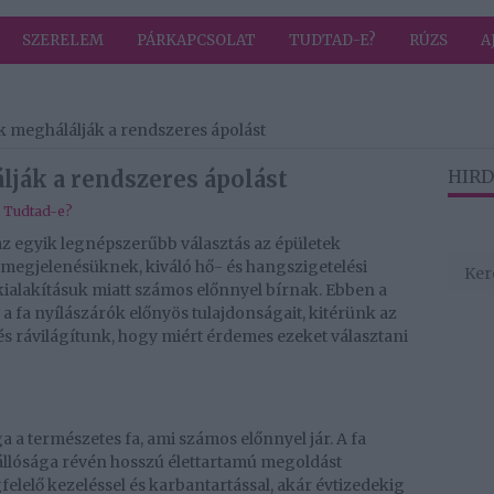
SZERELEM
PÁRKAPCSOLAT
TUDTAD-E?
RÚZS
A
k meghálálják a rendszeres ápolást
lják a rendszeres ápolást
HIRD
,
Tudtad-e?
az egyik legnépszerűbb választás az épületek
di megjelenésüknek, kiváló hő- és hangszigetelési
kialakításuk miatt számos előnnyel bírnak. Ebben a
 fa nyílászárók előnyös tulajdonságait, kitérünk az
és rávilágítunk, hogy miért érdemes ezeket választani
a a természetes fa, ami számos előnnyel jár. A fa
állósága révén hosszú élettartamú megoldást
lelő kezeléssel és karbantartással, akár évtizedekig