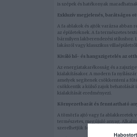
is szépek és hatékonyak maradhatnak
Exkluzív megjelenés, barátságos o
A fa ablakok és ajtók varázsa abban r
az épületeknek. A fa természetes tex
bármilyen lakberendezési stílushoz. 
lakásról vagy klasszikus villaépületr
Kiváló hő- és hangszigetelés az ot
Az energiatakarékosság és a zajszige
kialakításakor. A modern fa nyílászá
amelyek segítenek csökkenteni a fűté
csökkentik a külső zajok behatolását 
kialakítását eredményezi.
Környezetbarát és fenntartható an
A tömörfa ajtó vagy fa ablakkeretek v
természetes, megújuló anyag. Alkalma
szerelhetjük fel az otthonunkat, mik
Habostort