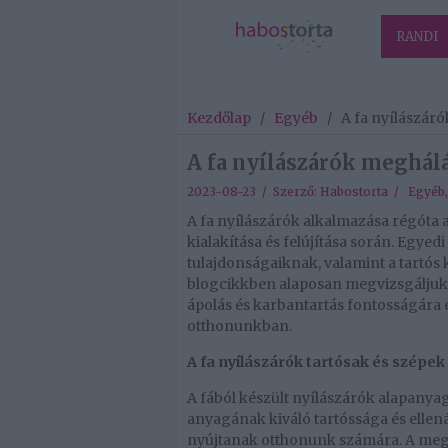
RANDI
Kezdőlap
/
Egyéb
/
A fa nyílászáró
A fa nyílászárók meghálá
2023-08-23 / Szerző:
Habostorta
/
Egyéb
A fa nyílászárók alkalmazása régóta 
kialakítása és felújítása során. Egye
tulajdonságaiknak, valamint a tartós 
blogcikkben alaposan megvizsgáljuk a
ápolás és karbantartás fontosságára 
otthonunkban.
A fa nyílászárók tartósak és szépek
A fából készült nyílászárók alapanyag
anyagának kiváló tartóssága és ellen
nyújtanak otthonunk számára. A megfe