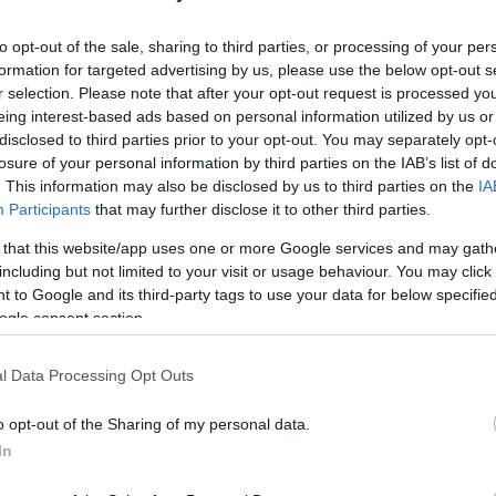
súcsa
szült kerettel rendelkező ablakok, különösen
to opt-out of the sale, sharing to third parties, or processing of your per
ílászárók kiváló minőségű fából készülnek, és
formation for targeted advertising by us, please use the below opt-out s
jtanak mint a műanyag társaik. A dupla üvegezés, a
r selection. Please note that after your opt-out request is processed y
ő ezeknél a modelleknél.
eing interest-based ads based on personal information utilized by us or
disclosed to third parties prior to your opt-out. You may separately opt-
e és melegsége is érvényesül a megjelenésükben.
losure of your personal information by third parties on the IAB’s list of
őjárás viszontagságaitól és a külső zajoktól
. This information may also be disclosed by us to third parties on the
IA
asszikus design kombinációja teszi őket időtálló és
Participants
that may further disclose it to other third parties.
 that this website/app uses one or more Google services and may gath
gancia összhangja
including but not limited to your visit or usage behaviour. You may click 
 to Google and its third-party tags to use your data for below specifi
ért különös figyelmet kell fordítani a biztonságra és a
ogle consent section.
etes választást jelentenek, amikor a tartósság és a
masszív fa anyag erős és ellenálló, ezáltal növeli
di megjelenés és a fa természetes szépsége teszi
l Data Processing Opt Outs
zóvá.
o opt-out of the Sharing of my personal data.
eretet választani és mikor nem?
In
ni akkor érdemes, ha: