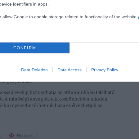
evice identifiers in apps.
 ablakkereteket hetente legalább egyszer tisztítsuk meg
gy eltávolítsuk a port és a szennyeződéseket.
o allow Google to enable storage related to functionality of the website
kséges, használjunk enyhe mosószert a tisztításhoz,
károsíthatják a fa felületét.
ket időnként olajozni vagy festeni kell, hogy
CONFIRM
eti hatásoktól. Az olajozás vagy festés
megnyújtja az ablakkeret élettartamát. A különböző
atunk a régi ablakkeretnek.
Data Deletion
Data Access
Privacy Policy
rizzük az ablakkeretek állapotát, és ha szükséges,
tleges javítást.
hosszú évekig biztosíthatja az otthonunkban található
potát. A minőségi anyagoknak köszönhetően minden
ó környezetbe térhetünk haza és élvezhetjük az
Pinterest