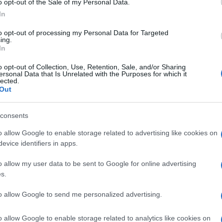
o opt-out of the Sale of my Personal Data.
i és természetes megjelenéssel rendelkezzen, a fa
In
to opt-out of processing my Personal Data for Targeted
ámunkra az energiahatékonyság és a zajszigetelés, a
ing.
In
választásnak számítanak.
dást keresünk, akkor a fából készült ablakkeretekkel
o opt-out of Collection, Use, Retention, Sale, and/or Sharing
ersonal Data that Is Unrelated with the Purposes for which it
delméhez.
lected.
Out
lt ablakkeretet választani:
gekben. A fa magába szívhatja a nedvességet és
consents
ahol rendszeresen magas páratartalom van, például
o allow Google to enable storage related to advertising like cookies on
ánlott.
evice identifiers in apps.
 ápolni és karbantartani. A fa ablakkeretek hosszú
 időnként szükség van ápolásra és karbantartásra. Ha
o allow my user data to be sent to Google for online advertising
at, elvetemedhet és tönkremehet.
s.
ból készült ablakkeretet?
to allow Google to send me personalized advertising.
k érdekében fontos a rendszeres ápolás és tisztítás.
ablakkeretek karbantartásához:
o allow Google to enable storage related to analytics like cookies on