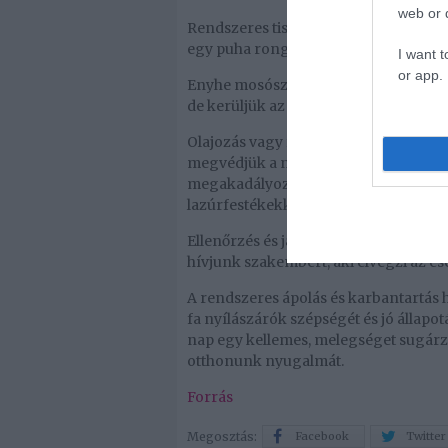
web or d
Rendszeres tisztítás: A fából készült
egy puha ronggyal vagy szivaccsal, ho
I want t
or app.
Enyhe mosószert használjunk: Ha szü
de kerüljük az erős vegyszereket, mert 
Olajozás vagy festés: A fa ablakkerete
megvédjük a nedvességtől és a környez
megakadályozza a fa kiszáradását és 
lazúrfestékekkel akár új színt is adh
Ellenőrzés és javítás: Időnként ellenő
hívjunk szakembert, aki elvégzi az ese
A rendszeres ápolás és karbantartás 
fa nyílászárók szépségét és jó álla
nap egy kellemes, melegséget sugárz
otthonunk nyugalmát.
Forrás
Megosztás:
Facebook
Twitter