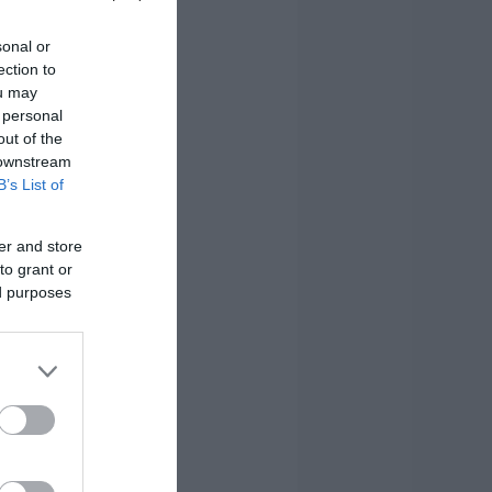
sonal or
ection to
ou may
 personal
out of the
 downstream
B’s List of
er and store
to grant or
ed purposes