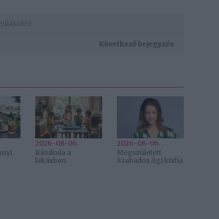
yílászáró
Következő bejegyzés
2026-08-06.
2026-08-06.
nnyi
Kánikula a
Megszületett
lakásban
Szabados Ági kisfia