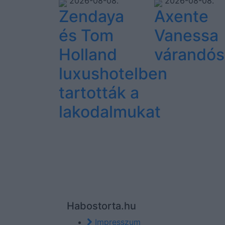
2026-08-08.
2026-08-08.
Zendaya
Axente
és Tom
Vanessa
Holland
várandós
luxushotelben
tartották a
lakodalmukat
Habostorta.hu
Impresszum