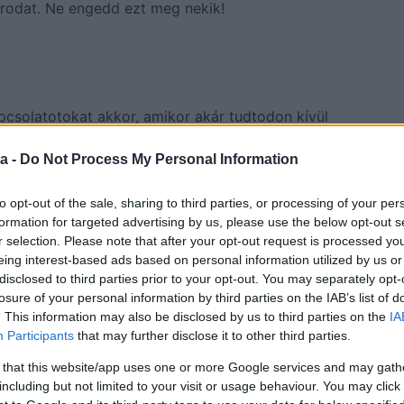
árodat. Ne engedd ezt meg nekik!
pcsolatotokat akkor, amikor akár tudtodon kívül
és kerüld el az alábbi hibákat:
a -
Do Not Process My Personal Information
to opt-out of the sale, sharing to third parties, or processing of your per
formation for targeted advertising by us, please use the below opt-out s
relmed elé helyezed, akkor valószínű, hogy te
r selection. Please note that after your opt-out request is processed y
tő az, ha a mai világban fontos számunkra a
eing interest-based ads based on personal information utilized by us or
még egyszer a prioritásokat. Függetlenül attól,
disclosed to third parties prior to your opt-out. You may separately opt-
ás olyan dolgok, melyek megkövetelik a
losure of your personal information by third parties on the IAB’s list of
tés, gyerekek – fontos az, hogy mindig ott legyetek
. This information may also be disclosed by us to third parties on the
IA
.
Participants
that may further disclose it to other third parties.
 that this website/app uses one or more Google services and may gath
agytok
including but not limited to your visit or usage behaviour. You may click 