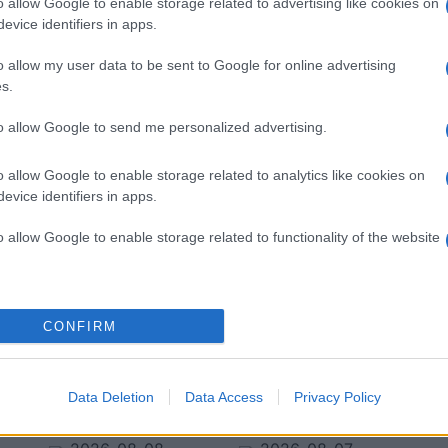
etet
o allow Google to enable storage related to advertising like cookies on
evice identifiers in apps.
 olyanok miatt, amikor párod elfelejt írni neked
o allow my user data to be sent to Google for online advertising
 hisztit és tanuld meg kontrollálni magad. Végülis
s.
ermészetesen kommunikálnátok, nem pedig
az általa küldött üzeneteknek nagyon örültél és
to allow Google to send me personalized advertising.
o allow Google to enable storage related to analytics like cookies on
evice identifiers in apps.
meg azt a szerelmet, amit megérdemelsz
o allow Google to enable storage related to functionality of the website
CONFIRM
bák
Data Deletion
Data Access
Privacy Policy