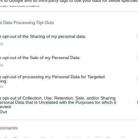
 to Google and its third-party tags to use your data for below specifi
 és az idődre. Minőségi időre, amit csak kettesben
ogle consent section.
okat, amikor együtt vagytok. Te teszed tönkre a
on vagy az Instagram-on lógsz.
l Data Processing Opt Outs
ősök előtt
o opt-out of the Sharing of my personal data.
In
y büszke arra, amivel foglalkozik, és vesd ki a
lőtt. Te teszed tönkre a kapcsolatot, ha olyannyira
o opt-out of the Sale of my Personal Data.
 a viccelődésekkel már túl messzire mentek. Tartsd
In
saját barátaid vagy az ő barátai előtt.
to opt-out of processing my Personal Data for Targeted
ing.
In
o opt-out of Collection, Use, Retention, Sale, and/or Sharing
k. Persze nem kell annyira túlzásba vinni, mint a nők
ersonal Data that Is Unrelated with the Purposes for which it
lected.
unk nekik és megdicsérjük őket, ha megérdemlik. A
Out
lsejüket vagy a természetüket dicsérik, a férfiak
ák őket.
consents