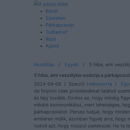
Randi
Szerelem
Párkapcsolat
Tudtad-e?
Rúzs
Ajánló
Kezdőlap
/
Egyéb
/
5 hiba, ami veszél
5 hiba, ami veszélybe sodorja a párkapcsol
2024-04-09 / Szerző:
Habostorta
/
Egy
de folyton csak problémákkal találod szemb
és lépj tovább. Fontos az, hogy mindig figy
miként kommunikálsz, mert lehetséges, hog
párkapcsolatot. Persze tudjuk, hogy minde
emberen múlik, azonban figyelj arra, hogy 
tudod azt, hogy rosszul cselekszel. Ha te 