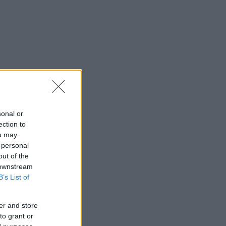
sonal or
ection to
ou may
 personal
out of the
 downstream
B’s List of
er and store
to grant or