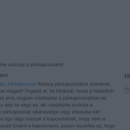
ybe sodorja a párkapcsolatot
atot
H
éb
,
Párkapcsolat
Boldog párkapcsolatot szeretnél,
e magad? Fogadd el, ha hibáztál, tanulj a hibáidból
elj arra, hogyan viselkedsz a párkapcsolatban és
y épp te vagy az, aki veszélybe sodorja a
n párkapcsolat sikeressége vagy elbukása két
ne úgy tégy rosszat a kapcsolatnak, hogy nem is
teszed tönkre a kapcsolatot, jusson eszedbe az, hogy