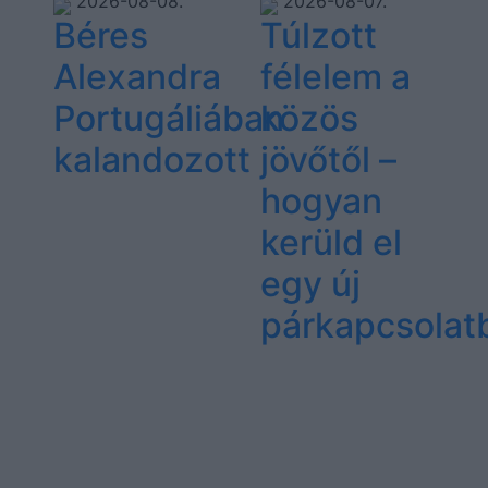
2026-08-08.
2026-08-07.
Béres
Túlzott
Alexandra
félelem a
Portugáliában
közös
kalandozott
jövőtől –
hogyan
kerüld el
egy új
párkapcsolat