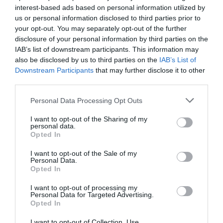
ismered őt személyesen is!
interest-based ads based on personal information utilized by
us or personal information disclosed to third parties prior to
Mindegy milyen jól néz ki a profilképén, és mindegy
your opt-out. You may separately opt-out of the further
milyen érdekes a vele folytatott beszélgetés, mindaddig
disclosure of your personal information by third parties on the
nem szabad elhinni, hogy az illető egy valós személy, míg
IAB’s list of downstream participants. This information may
meg nem ismered őt személyesen is. Ezt akkor se feledd,
also be disclosed by us to third parties on the
IAB’s List of
amikor kezdenek eluralkodni feletted az érzelmek, és
Downstream Participants
that may further disclose it to other
már azon gondolkodsz, hogy vajon ő lesz-e az igazi.
third parties.
Légy eredeti, nyitott és hiteles, azonban parancsolj az
érzelmeidnek mindaddig, míg meg nem ismered a férfit
Please note that this website/app uses one or more Google
Personal Data Processing Opt Outs
személyesen is.
services and may gather and store information including but
not limited to your visit or usage behaviour. You may click to
I want to opt-out of the Sharing of my
personal data.
A fentebb felsorolt szabályokon kívül nagyon fontos
grant or deny consent to Google and its third-party tags to
Opted In
még az is, hogy mielőtt elmennél valakivel először
use your data for below specified purposes in below Google
randizni, mindig mondd el egy közeli ismerősödnek
consent section.
I want to opt-out of the Sale of my
vagy családtagodnak, hogy hova mész (hogy
Personal Data.
biztonságban légy), hogy intézd mindig úgy, hogy az
Opted In
első randik rövidek legyenek (ezáltal, ha nem tetszik a
I want to opt-out of processing my
randi partner, akkor könnyebben meg tudsz tőle
Personal Data for Targeted Advertising.
szabadulni, ha pedig működik a kémia, akkor egy újabb
Opted In
randit is megbeszélhettek). Ne hagyd figyelmen kívül a
figyelmeztető jeleket sem (hogy érzed magad a
I want to opt-out of Collection, Use,