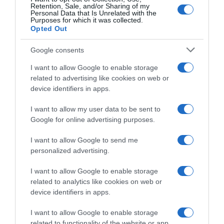
Retention, Sale, and/or Sharing of my
jelenlétében, mit mondd neked, hogyan viselkedik a
Personal Data that Is Unrelated with the
pincérekkel), fektess le bizonyos szabályokat még
Purposes for which it was collected.
Opted Out
mielőtt még találkoznál vele, és tartsd magad ezekhez.
Ugyanakkor törekedj az őszinteségre is, például ne
Google consents
mondd a férfinek, hogy szeretsz túrázni, ha igazából
soha életedben nem túráztál még. Ha egy őszinte férfit
I want to allow Google to enable storage
keresel, légy te is őszinte!
related to advertising like cookies on web or
device identifiers in apps.
Ez is érdekelhet! -
5 ok, hogy megpróbáld az online
I want to allow my user data to be sent to
társkeresést
Google for online advertising purposes.
I want to allow Google to send me
personalized advertising.
Megosztás:
Facebook
Twitter
Pinterest
I want to allow Google to enable storage
related to analytics like cookies on web or
Címkék:
szerelem
,
társkeresés
,
online társkeresés
,
device identifiers in apps.
párkapcsolat
,
online párkeresés
,
internet
,
szabályok
I want to allow Google to enable storage
related to functionality of the website or app.