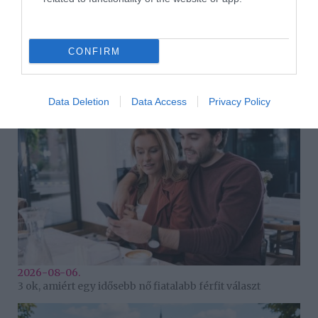
Korábbi bejegyzések
Következő bejegyzés
CONFIRM
HASONLÓ BEJEGYZÉSEK
Data Deletion
Data Access
Privacy Policy
2026-08-06.
3 ok, amiért egy idősebb nő fiatalabb férfit választ