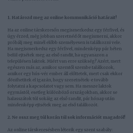
1. Határozd meg az online kommunikáció határait!
Ha az online társkeresőn megismerkedsz egy férfivel, és
úgy érzed, még jobban szeretnéd őt megismerni, akkor
próbálj meg minél előbb személyesen is találkozni vele.
Ha megismerkedsz egy férfivel, mindenképp pár héten
belül ejtsétek meg az első randit, ha ugyanazon a
településen laktok. Miért van erre szükség? Azért, mert
egészen más az, amikor szemtől szembe találkozok,
amikor egy hús-vér ember áll előttetek, mert csak ekkor
dönthetitek el igazán, hogy szeretnétek-e tovább
folytatni a kapcsolatot vagy sem. Ha messze laktok
egymástól, esetleg különböző országokban, akkor se
halasszátok túl sokáig az első randit, pár hónap után
mindenképp ejtsétek meg az első találkozót.
2. Ne ossz meg túl korán túl sok információt magadról!
Az online társkeresésben létezik egy szent szabály: