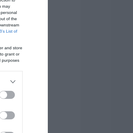
ou may
 personal
out of the
 downstream
B’s List of
er and store
to grant or
ed purposes