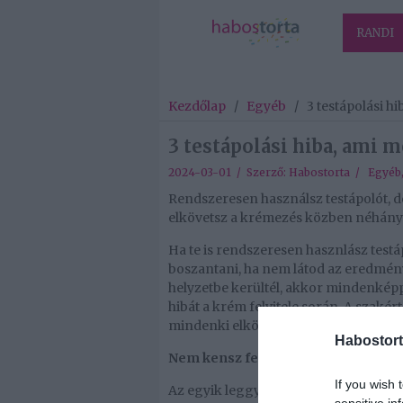
RANDI
Kezdőlap
/
Egyéb
/
3 testápolási h
3 testápolási hiba, ami m
2024-03-01 / Szerző:
Habostorta
/
Egyéb
Rendszeresen használsz testápolót, d
elkövetsz a krémezés közben néhány h
Ha te is rendszeresen hasznlász test
boszantani, ha nem látod az eredmény
helyzetbe kerültél, akkor mindenkép
hibát a krém felvitele során. A szaké
mindenki elkövet, ezeket szedtük mos
Habostort
Nem kensz fel elég krémet
If you wish 
Az egyik leggyakoribb hiba a túl kevé
sensitive in