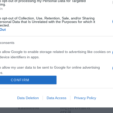
to opt-out of processing my Personal Data for Targeted
ing.
In
o opt-out of Collection, Use, Retention, Sale, and/or Sharing
Pinterest
ersonal Data that Is Unrelated with the Purposes for which it
lected.
Out
olás
,
száraz bőr
consents
Következő bejegyzés
o allow Google to enable storage related to advertising like cookies on
evice identifiers in apps.
o allow my user data to be sent to Google for online advertising
s.
CONFIRM
to allow Google to send me personalized advertising.
2026-08-08.
2026-08-07.
o allow Google to enable storage related to analytics like cookies on
Data Deletion
Data Access
Privacy Policy
sa
Béres Alexandra
Túlzott félelem a
evice identifiers in apps.
Portugáliában
közös jövőtől –
kalandozott
hogyan kerüld el
o allow Google to enable storage related to functionality of the website
egy új