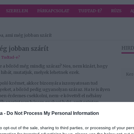
SZERELEM
PÁRKAPCSOLAT
TUDTAD-E?
RÚZS
A
iba, ami még jobban szárít
ég jobban szárít
HIRD
,
Tudtad-e?
e a bőröd még mindig száraz? Nos, nem kizárt, hogy
ibát, mutatjuk, melyek lehetnek ezek.
ápoló krémet, akkor bizonyára iszonyatosan tud
eket, a bőröd pedig ugyanolyan száraz. Ha te is ilyen
pen érdemes csekkolni, nem-e követtél el néhány
rtők szerint van három gyakori baki, amit szinten
t össze.
a -
Do Not Process My Personal Information
to opt-out of the sale, sharing to third parties, or processing of your per
s krém használata. A test bőrfelülete jóval nagyobb,
formation for targeted advertising by us, please use the below opt-out s