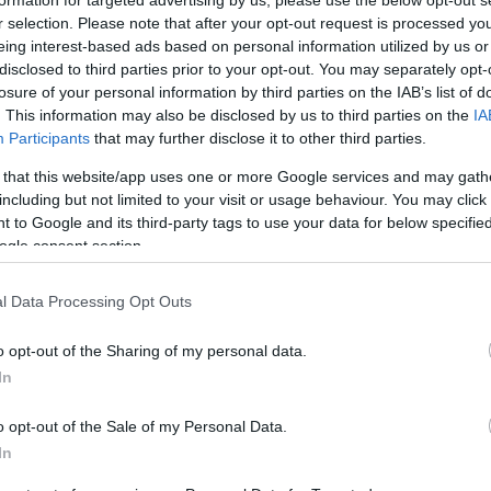
tékony hidratáláshoz sokkal nagyobb mennyiségű
r selection. Please note that after your opt-out request is processed y
azt mondják a lábak ápolása esetén egy-egy
eing interest-based ads based on personal information utilized by us or
osnyi) mennyiséget javasolnak mindkét lábra, a
disclosed to third parties prior to your opt-out. You may separately opt-
 valamivel többet. Persze nem kell tocsogni a
losure of your personal information by third parties on the IAB’s list of
hogy a felkenés után a bőröd azonnal be is szívja a
. This information may also be disclosed by us to third parties on the
IA
őle, mert valószínűleg szükséged van rá.
Participants
that may further disclose it to other third parties.
 that this website/app uses one or more Google services and may gath
including but not limited to your visit or usage behaviour. You may click 
atáló krémeket közvetlenül zuhanyozás vagy fürdés
 to Google and its third-party tags to use your data for below specifi
r még enyhén nedves. Ez a gyakorlat segít megtartani
ogle consent section.
szi, hogy a krém mélyebb rétegekbe is behatoljon. A
ont csökkenti a hatékonyságot, mivel a bőr nem tudja
l Data Processing Opt Outs
o opt-out of the Sharing of my personal data.
em megfelelő termék mellett teszed le a voksod.
In
ami illeszkedik a bőrtípusodhoz, esetleg a
a száraz a bőröd, akkor keress olyan krémet, ami
o opt-out of the Sale of my Personal Data.
aluronsavat. Viszont, ha inkább zsírosodásra hajlamos
In
rájú termék mellett dönts. Ez nagyon fontos, ugyanis
ntős hatással lehet a bőröd hidratáltságára és általános