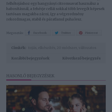
felhőtojáshoz egy hangyányi citromsavat használsz a
habosításnál, a fehérje cellái sokkal több levegőt képesek
tartósan magukba zárni, így a végeredmény
rekordmagas, stabil és páratlanul puha lesz.
Megosztás:
Facebook
Twitter
Pinterest
Címkék:
tojás
,
elkészítés
,
20 módszer
,
változatos
Korábbi bejegyzések
Következő bejegyzés
HASONLÓ BEJEGYZÉSEK