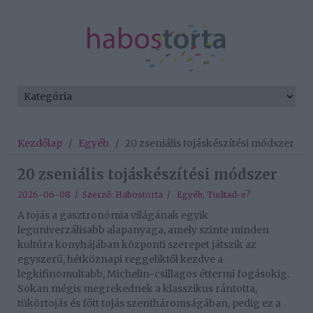
Kezdőlap
/
Egyéb
/
20 zseniális tojáskészítési módszer
20 zseniális tojáskészítési módszer
2026-06-08 / Szerző:
Habostorta
/
Egyéb
,
Tudtad-e?
A tojás a gasztronómia világának egyik
leguniverzálisabb alapanyaga, amely szinte minden
kultúra konyhájában központi szerepet játszik az
egyszerű, hétköznapi reggeliktől kezdve a
legkifinomultabb, Michelin-csillagos éttermi fogásokig.
Sokan mégis megrekednek a klasszikus rántotta,
tükörtojás és főtt tojás szentháromságában, pedig ez a