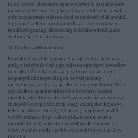
forró, habzó, olvasztott vajat közvetlenül a tojásfehérje
nyers részeire és a sárgájára. 3-4 perc intenzív locsolás
után a tojás teteje teljesen átsül és opálossá válik anélkül,
hogy meg kellene fordítanod. Ez a francia módszer
rendkívül gazdag, diós ízvilágot és hihetetlenül puha,
szaftos állagot eredményez.
18. Rántotta (Klasszikus)
Egy tálban verj fel alaposan 3-4 tojást egy csipet sóval,
amíg a fehérje és a sárgája teljesen egységes keveréket
nem alkot. Öntsd a masszát egy forró, vajjal kikent
serpenyőbe közepes lángon, és várj néhány
másodpercet, amíg az alja elkezd megemelkedni. Ekkor
egy szilikon spatulával kezdd el óvatosan, hosszú
mozdulatokkal tologatni és keverni a tojást a serpenyő
széleitől a közepe felé, szép, nagy szalagokat képezve.
Folytasd a keverést még 1-2 percig, majd még azelőtt
vedd le a tűzről, hogy teljesen kiszáradna, mert a
maradékhő még sütni fogja. A teljes idő 3-4 perc, a
végeredmény pedig egy klasszikus, könnyű, darabos
rántotta.