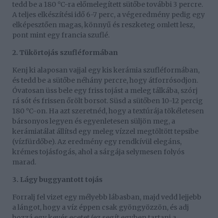
tedd be a 180 °C-ra előmelegített sütőbe további 3 percre.
A teljes elkészítési idő 6-7 perc, a végeredmény pedig egy
elképesztően magas, könnyű és reszketeg omlett lesz,
pont mint egy francia szuflé.
2. Tükörtojás szufléformában
Kenj ki alaposan vajjal egy kis kerámia szufléformában,
és tedd be a sütőbe néhány percre, hogy átforrósodjon.
Óvatosan üss bele egy friss tojást a meleg tálkába, szórj
rá sót és frissen őrölt borsot. Süsd a sütőben 10-12 percig
180 °C-on. Ha azt szeretnéd, hogy a textúrája tökéletesen
bársonyos legyen és egyenletesen süljön meg, a
kerámiatálat állítsd egy meleg vízzel megtöltött tepsibe
(vízfürdőbe). Az eredmény egy rendkívül elegáns,
krémes tojásfogás, ahol a sárgája selymesen folyós
marad.
3. Lágy buggyantott tojás
Forralj fel vizet egy mélyebb lábasban, majd vedd lejjebb
a lángot, hogy a víz éppen csak gyöngyözzön, és adj
hozzá egy kevés ecetet (ez segít egyben tartani a