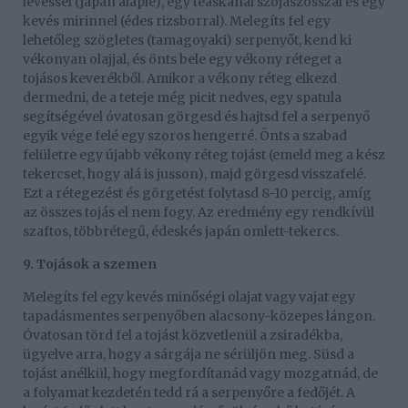
levessel (japán alaplé), egy teáskanál szójaszósszal és egy
kevés mirinnel (édes rizsborral). Melegíts fel egy
lehetőleg szögletes (tamagoyaki) serpenyőt, kend ki
vékonyan olajjal, és önts bele egy vékony réteget a
tojásos keverékből. Amikor a vékony réteg elkezd
dermedni, de a teteje még picit nedves, egy spatula
segítségével óvatosan görgesd és hajtsd fel a serpenyő
egyik vége felé egy szoros hengerré. Önts a szabad
felületre egy újabb vékony réteg tojást (emeld meg a kész
tekercset, hogy alá is jusson), majd görgesd visszafelé.
Ezt a rétegezést és görgetést folytasd 8-10 percig, amíg
az összes tojás el nem fogy. Az eredmény egy rendkívül
szaftos, többrétegű, édeskés japán omlett-tekercs.
9. Tojások a szemen
Melegíts fel egy kevés minőségi olajat vagy vajat egy
tapadásmentes serpenyőben alacsony-közepes lángon.
Óvatosan törd fel a tojást közvetlenül a zsiradékba,
ügyelve arra, hogy a sárgája ne sérüljön meg. Süsd a
tojást anélkül, hogy megfordítanád vagy mozgatnád, de
a folyamat kezdetén tedd rá a serpenyőre a fedőjét. A