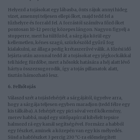
Helyezd a tojásokat egy lábasba, önts rájuk annyi hideg
vizet, amennyi teljesen ellepi őket, majd tedd fel a
tűzhelyre és forrald fel. A forrástól számítva főzd őket
pontosan 10-12 percig közepes lángon. Nagyon figyelj a
stopperre, mert ha túlfőzöd, a sárgája körül egy
kellemetlen, kénes szagú, szürkészöld gyűrű fog
kialakulni, az állaga pedig krétaszerűvé válik. A főzési idő
lejárta után azonnal tedd át a tojásokat egy jégkockákkal
teli hideg fürdőbe, mert a hősokk hatására a héj alatt lévő
hártya összezsugorodik, így a tojás pillanatok alatt,
tisztán hámozható lesz.
6. Felhőtojás
Válaszd szét a tojásfehérjét a sárgájától, ügyelve arra,
hogy a sárgája teljesen egyben maradjon (tedd félre egy
kis tálkába). A fehérjét egy pici sóval verd kőkemény,
merev habbá, majd egy sütőpapírral kibélelt tepsire
halmozd rá egy kanál segítségével. Formázz a habból
egy fészket, aminek a közepén van egy kis mélyedés.
Süsd a habfészket 3 percig 230 °C-ra előmelegített