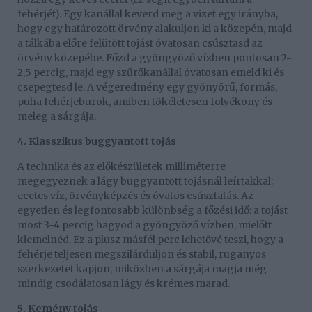
fehérjét). Egy kanállal keverd meg a vizet egy irányba,
hogy egy határozott örvény alakuljon ki a közepén, majd
a tálkába előre felütött tojást óvatosan csúsztasd az
örvény közepébe. Főzd a gyöngyöző vízben pontosan 2-
2,5 percig, majd egy szűrőkanállal óvatosan emeld ki és
csepegtesd le. A végeredmény egy gyönyörű, formás,
puha fehérjeburok, amiben tökéletesen folyékony és
meleg a sárgája.
4. Klasszikus buggyantott tojás
A technika és az előkészületek milliméterre
megegyeznek a lágy buggyantott tojásnál leírtakkal:
ecetes víz, örvényképzés és óvatos csúsztatás. Az
egyetlen és legfontosabb különbség a főzési idő: a tojást
most 3-4 percig hagyod a gyöngyöző vízben, mielőtt
kiemelnéd. Ez a plusz másfél perc lehetővé teszi, hogy a
fehérje teljesen megszilárduljon és stabil, ruganyos
szerkezetet kapjon, miközben a sárgája magja még
mindig csodálatosan lágy és krémes marad.
5. Kemény tojás