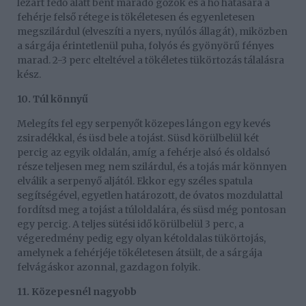
lezárt fedő alatt bent maradó gőzök és a hő hatására a
fehérje felső rétege is tökéletesen és egyenletesen
megszilárdul (elveszíti a nyers, nyúlós állagát), miközben
a sárgája érintetlenül puha, folyós és gyönyörű fényes
marad. 2-3 perc elteltével a tökéletes tükörtozás tálalásra
kész.
10. Túl könnyű
Melegíts fel egy serpenyőt közepes lángon egy kevés
zsiradékkal, és üsd bele a tojást. Süsd körülbelül két
percig az egyik oldalán, amíg a fehérje alsó és oldalsó
része teljesen meg nem szilárdul, és a tojás már könnyen
elválik a serpenyő aljától. Ekkor egy széles spatula
segítségével, egyetlen határozott, de óvatos mozdulattal
fordítsd meg a tojást a túloldalára, és süsd még pontosan
egy percig. A teljes sütési idő körülbelül 3 perc, a
végeredmény pedig egy olyan kétoldalas tükörtojás,
amelynek a fehérjéje tökéletesen átsült, de a sárgája
felvágáskor azonnal, gazdagon folyik.
11. Közepesnél nagyobb