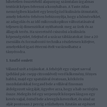
hihetetlen összetételű alapanyag számtalan izgalmas
textúrát képes felvenni a konyhában. A Taste Atlas
nemrégiben kiadott egy lenyűgöző kulináris útmutatót,
amely feketén-fehéren bebizonyítja, hogy a hőmérséklet,
az adagolás és az idő mikroszkopikus változtatásaival
teljesen új dimenziókat nyithatunk meg az ízek és az
állagok terén. Ha szeretnéd csiszolni a kulináris
képességeidet, felejtsd el a száraz táblázatokat: íme a 20
zseniális és formabontó technika részletesen kifejtve,
amelyekkel igazi éttermi ételt varázsolhatsz a
tányérodra.
1. Szuflé omlett
Válaszd szét a tojásokat. A fehérjét egy csipet savval
(például pár csepp citromlével) verd kőkemény, fényes
habbá, majd egy spatulával óvatosan, körkörös
mozdulatokkal forgasd bele a villával finoman
átdolgozott sárgáját, ügyelve arra, hogy a hab ne törjön
össze. Melegíts fel egy serpenyőt közepes lángon egy
kevés vajjal, öntsd bele a levegős keveréket, és süsd az
alját pontosan 2 percig a tűzhelyen. Ezután az egészet