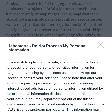
A folyamat kezdeti lépései megegyeznek az előző
módszerrel: a tojást feltöröd a forró serpenyőbe, vársz
két percet, amíg az alap megszilárdul, majd óvatosan
átfordítod a másik oldalára. A különbség az időzítésben
van: a megfordítás után nem egy, hanem körülbelül két
percig hagyod a tűzhelyen a tojást. A teljes sütési idő így
nagyjából 4 perc lesz. Az eredmény egy félig folyós, de
már sűrűbb, zselés állagú sárgája, amely nem folyik szét
teljesen a tányéron, de mégis puha és krémes marad.
Habostorta -
Do Not Process My Personal
Information
12. Túl keményen
If you wish to opt-out of the sale, sharing to third parties, or
Törd fel a tojást a forró, zsiradékkal kikent serpenyőbe,
processing of your personal or sensitive information for
és süsd addig, amíg az alja és a fehérje teljesen szilárd
targeted advertising by us, please use the below opt-out
nem lesz. Egy spatulával fordítsd meg, és a másik oldalán
section to confirm your selection. Please note that after your
is süsd még legalább 2-3 percig, miközben a spatula
opt-out request is processed you may continue seeing
hátuljával finoman meg is nyomkodhatod, hogy a
interest-based ads based on personal information utilized by
sárgája magja is teljesen átsüljön és megkeményedjen.
us or personal information disclosed to third parties prior to
Körülbelül 5 perc elteltével egy teljesen tömör, szilárd
your opt-out. You may separately opt-out of the further
tojást kapsz, amelynek mind a sárgája, mind a fehérje
disclosure of your personal information by third parties on the
száraz és kemény, így kiválóan alkalmas például
IAB’s list of downstream participants. This information may
szendvicsekbe, ahol a folyós sárgája csak gondot