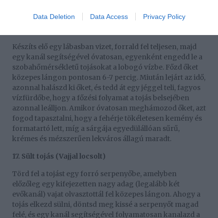
eredmény egy rendkívül sima, fényes és selymes, sós
pudingra emlékeztető tradicionális ázsiai étel lesz.
Data Deletion
Data Access
Privacy Policy
16. Lágy tojás
Készíts elő egy lábasban vizet, forrald fel teljesen, majd
egy kanál segítségével óvatosan, egyenként engedd le a
szobahőmérsékletű tojásokat a lobogó vízbe. Főzd őket
közepes lángon pontosan 6-7 percig. Miután lejárt az idő,
azonnal halászd ki őket, és tedd át egy jéggel teli, fagyos
vízfürdőbe, hogy a főzési folyamat a tojás belsejében
azonnal leálljon. Amikor óvatosan meghámozod őket, azt
fogod tapasztalni, hogy a fehérje tökéletesen kemény és
formatartó lett, míg a sárgája egyedülállóan sűrű,
krémes és mézszerűen lekváros állagú maradt.
17. Sült tojás (Vajjal locsolt)
Törd fel a tojást egy forró serpenyőbe, amelyben
előzőleg egy kifejezetten nagy adag (legalább két
evőkanál) vajat olvasztottál fel közepes lángon. Ahogy a
tojás elkezd sülni, döntsd meg kissé a serpenyőt magad
felé, és egy kanál segítségével folyamatosan kanalazd a