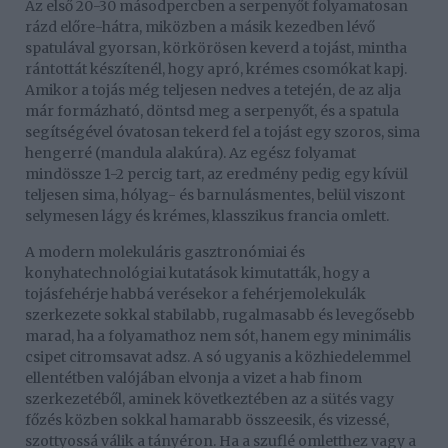
Az első 20-30 másodpercben a serpenyőt folyamatosan
rázd előre-hátra, miközben a másik kezedben lévő
spatulával gyorsan, körkörösen keverd a tojást, mintha
rántottát készítenél, hogy apró, krémes csomókat kapj.
Amikor a tojás még teljesen nedves a tetején, de az alja
már formázható, döntsd meg a serpenyőt, és a spatula
segítségével óvatosan tekerd fel a tojást egy szoros, sima
hengerré (mandula alakúra). Az egész folyamat
mindössze 1-2 percig tart, az eredmény pedig egy kívül
teljesen sima, hólyag- és barnulásmentes, belül viszont
selymesen lágy és krémes, klasszikus francia omlett.
A modern molekuláris gasztronómiai és
konyhatechnológiai kutatások kimutatták, hogy a
tojásfehérje habbá verésekor a fehérjemolekulák
szerkezete sokkal stabilabb, rugalmasabb és levegősebb
marad, ha a folyamathoz nem sót, hanem egy minimális
csipet citromsavat adsz. A só ugyanis a közhiedelemmel
ellentétben valójában elvonja a vizet a hab finom
szerkezetéből, aminek következtében az a sütés vagy
főzés közben sokkal hamarabb összeesik, és vizessé,
szottyossá válik a tányéron. Ha a szuflé omletthez vagy a