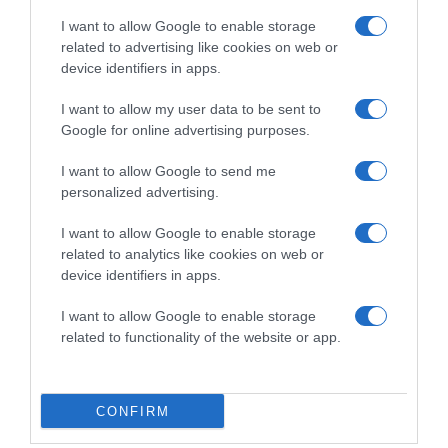
tegyél az aljára egy teáskanál minőségi vajat és két
evőkanál zsíros tejszínt, majd óvatosan üsd rá a tojást
I want to allow Google to enable storage
közvetlenül a folyadékra. Helyezd a tálat a 180 °C-ra
related to advertising like cookies on web or
előmelegített sütőbe, és süsd 10-15 percig. Ízlés szerint a
device identifiers in apps.
sütési idő felénél megszórhatod friss zöldfűszerekkel,
parmezánnal vagy reszelt sajttal is. Sütés után egy
I want to allow my user data to be sent to
elképesztően gazdag, nehéz és krémes egytálételt kapsz,
Google for online advertising purposes.
ahol a tejszín és a vaj összeolvad a lágy tojássárgájával és
az aromás fűszerekkel.
I want to allow Google to send me
personalized advertising.
15. Párolt tojás (Kínai tojáspuding)
I want to allow Google to enable storage
Üss fel két tojást egy tálba, adj hozzá egy csipet sót, és
related to analytics like cookies on web or
öntsd fel pontosan ugyanannyi mennyiségű (1:1
device identifiers in apps.
arányban) kézmeleg vízzel vagy szűrt alaplével, majd
egy villával verd teljesen simára és homogénre. A
I want to allow Google to enable storage
keveréket mindenképpen szűrd át egy nagyon finom
related to functionality of the website or app.
szűrőn egy hőálló tálba, hogy eltávolítsd a
légbuborékokat és a nyers fehérjecsomókat. Fedd le a
tálat alufóliával, helyezd egy gőzölőedénybe (vagy egy
rácsra a forrásban lévő víz fölé), és gőzöld alacsony
CONFIRM
lángon 12-15 percig, amíg a keverék meg nem remeg. Az