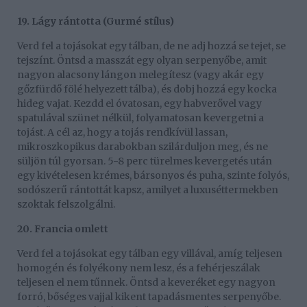
19. Lágy rántotta (Gurmé stílus)
Verd fel a tojásokat egy tálban, de ne adj hozzá se tejet, se
tejszínt. Öntsd a masszát egy olyan serpenyőbe, amit
nagyon alacsony lángon melegítesz (vagy akár egy
gőzfürdő fölé helyezett tálba), és dobj hozzá egy kocka
hideg vajat. Kezdd el óvatosan, egy habverővel vagy
spatulával szünet nélkül, folyamatosan kevergetni a
tojást. A cél az, hogy a tojás rendkívül lassan,
mikroszkopikus darabokban szilárduljon meg, és ne
süljön túl gyorsan. 5-8 perc türelmes kevergetés után
egy kivételesen krémes, bársonyos és puha, szinte folyós,
sodószerű rántottát kapsz, amilyet a luxuséttermekben
szoktak felszolgálni.
20. Francia omlett
Verd fel a tojásokat egy tálban egy villával, amíg teljesen
homogén és folyékony nem lesz, és a fehérjeszálak
teljesen el nem tűnnek. Öntsd a keveréket egy nagyon
forró, bőséges vajjal kikent tapadásmentes serpenyőbe.