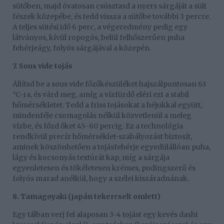
sütőben, majd óvatosan csúsztasd a nyers sárgáját a sült
fészek közepébe, és tedd vissza a sütőbe további 3 percre.
A teljes sütési idő 6 perc, a végeredmény pedig egy
látványos, kívül ropogós, belül felhőszerűen puha
fehérjeágy, folyós sárgájával a közepén.
7. Sous vide tojás
Állítsd be a sous vide főzőkészüléket hajszálpontosan 63
°C-ra, és várd meg, amíg a vízfürdő eléri ezt a stabil
hőmérsékletet. Tedd a friss tojásokat a héjukkal együtt,
mindenféle csomagolás nélkül közvetlenül a meleg
vízbe, és főzd őket 45-60 percig. Ez a technológia
rendkívül precíz hőmérséklet-szabályozást biztosít,
aminek köszönhetően a tojásfehérje egyedülállóan puha,
lágy és kocsonyás textúrát kap, míg a sárgája
egyenletesen és tökéletesen krémes, pudingszerű és
folyós marad anélkül, hogy a szélei kiszáradnának.
8. Tamagoyaki (japán tekercselt omlett)
Egy tálban verj fel alaposan 3-4 tojást egy kevés dashi