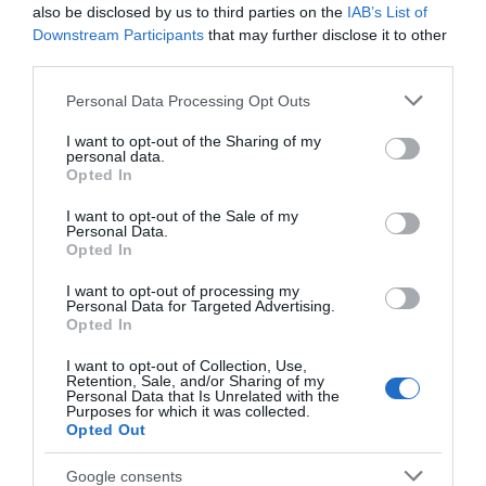
also be disclosed by us to third parties on the
IAB’s List of
okozna.
Downstream Participants
that may further disclose it to other
13. Főtt tojás vízfürdőben
third parties.
Please note that this website/app uses one or more Google
Törd fel a tojást egy pici, vajjal kikent hőálló üvegtálkába
Personal Data Processing Opt Outs
services and may gather and store information including but
vagy egy kifejezetten erre a célra kifejlesztett porcelán
not limited to your visit or usage behaviour. You may click to
I want to opt-out of the Sharing of my
edénybe (egg coddler), és zárd le a tetejét. Helyezd a
personal data.
grant or deny consent to Google and its third-party tags to
tálkát egy lábasba, önts köré annyi meleg vizet, hogy a
Opted In
use your data for below specified purposes in below Google
tálka oldalának feléig-háromnegyedéig érjen, majd
consent section.
melegítsd a vízfürdőt stabilan 85 °C-ra (ne forrjon
I want to opt-out of the Sale of my
Personal Data.
lobogva). Főzd így a tojást a zárt edényben 6-8 percig. Ez
Opted In
a rendkívül gyengéd, közvetett hőhatás lehetővé teszi,
hogy a fehérje és a sárgája anélkül csapódjon ki, hogy
I want to opt-out of processing my
agresszív sütési kérget kapna. Az eredmény egy
Personal Data for Targeted Advertising.
páratlanul puha, selymes és krémes tojás, finom,
Opted In
pudingos állaggal.
I want to opt-out of Collection, Use,
Retention, Sale, and/or Sharing of my
Personal Data that Is Unrelated with the
Purposes for which it was collected.
14. Tojás kókuszban
Opted Out
Végy egy kisebb, sütőben is használható kerámia tálkát,
Google consents