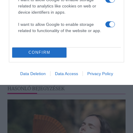
a helyzetet is tartsd ki 3-4 légzéscikluson keresztül.
related to analytics like cookies on web or
device identifiers in apps.
Forrás: Életmódcentrum.hu
I want to allow Google to enable storage
related to functionality of the website or app.
Megosztás:
Facebook
Twitter
Pinterest
Címkék:
egészség
,
mozgás
,
torna
,
ülőmunka
,
CONFIRM
irodai torna
Korábbi bejegyzések
Következő bejegyzés
Data Deletion
Data Access
Privacy Policy
HASONLÓ BEJEGYZÉSEK