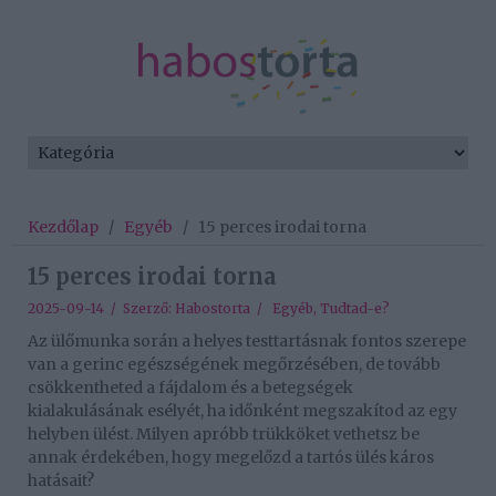
Kezdőlap
/
Egyéb
/
15 perces irodai torna
15 perces irodai torna
2025-09-14 / Szerző:
Habostorta
/
Egyéb
,
Tudtad-e?
Az ülőmunka során a helyes testtartásnak fontos szerepe
van a gerinc egészségének megőrzésében, de tovább
csökkentheted a fájdalom és a betegségek
kialakulásának esélyét, ha időnként megszakítod az egy
helyben ülést. Milyen apróbb trükköket vethetsz be
annak érdekében, hogy megelőzd a tartós ülés káros
hatásait?