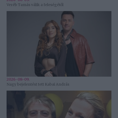
Veréb Tamás válik a feleségétől
2026-08-09.
Nagy bejelentést tett Kabai András