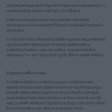
Lift helyett használd a lépcsőt! Tudatosan beiktathatsz 1-2
emeletnyi lépcsőzést csak úgy, cél nélkül is.
Tedd a nyomtatót, faxot, fénymásolót több lépés
távolságra az íróasztalodtól! Ezzel is motiválod magad a
mozgásra.
A 8-10 órás ülést célszerű legalább egyszer megszakítani
egy hosszabb átmozgató tornával, amihez nincs
szükséged másra, csak egy székre. A gyakorlatokat
minimum 3-4-szer végezd el egyik, illetve másik oldalra.
15 perces office torna
1.) Helyes ülésben nyújtsd magasra a jobb karodat,
mialatt a bal karodat csípőre teszed és vegyél egy nagy
levegőt. Kilégzéskor hajolj el balra, és fújd ki a levegőt,
majd belégzéssel vissza középre és karcserével csináld
meg a másik oldalra is. Ügyelj arra, hogy a törzsed, vállad,
karod maradjon egy síkban a mozgás során.