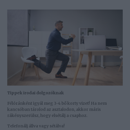
Tippek irodai dolgozóknak
Félóránként igyál meg 3-4 bő korty vizet! Ha nem
kancsóban tárolod az asztalodon, akkor máris
rákényszerülsz, hogy elsétálj a csaphoz.
Telefonálj állva vagy sétálva!