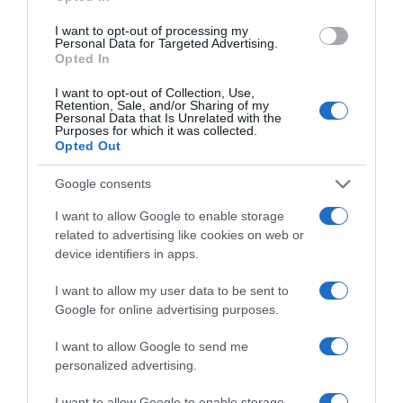
3-4 légzéscikluson keresztül.
I want to opt-out of processing my
7.) Helyes ülésben ülve helyezd a jobb lábszáradat a bal
Personal Data for Targeted Advertising.
térdedre úgy, hogy a jobb lábszáradnak a közepe a bal
Opted In
térdre essen. A jobb lábszár vízszintes a térd kifelé néz.
Egyenes háttal végezz törzsdöntést előre, közben
I want to opt-out of Collection, Use,
Retention, Sale, and/or Sharing of my
finoman nyomd le a jobb térdedet. Tartsd ki ezt a
Personal Data that Is Unrelated with the
helyzetet 3-4 légzéscikluson keresztül, közben minden
Purposes for which it was collected.
Opted Out
kilégzésnél próbáld meg egyre mélyebbre dönteni a
törzsedet. Végezz lábcserét, majd ismételd meg a
Google consents
gyakorlatot.
I want to allow Google to enable storage
related to advertising like cookies on web or
8.) Ha forgó széken ülsz, akkor riszáld meg a derekadat
device identifiers in apps.
jobbra-balra, úgy, hogy közben a talpaid nem mozdulnak
el a földről. Tartsd közben a hasadat behúzva.
I want to allow my user data to be sent to
Google for online advertising purposes.
9.) Állj fel a szék háttámlája mögé kb. egy nagy lépés
távolságra. Tedd a két kezedet a szék háttámlájára, és
I want to allow Google to send me
engedd le mélyen a mellkasodat. A comb és lábszár
personalized advertising.
függőleges, a hát, és a karok vízszintesek. A combod
hátsó részében és a vádlidban kell érezned feszülést. Ezt
I want to allow Google to enable storage