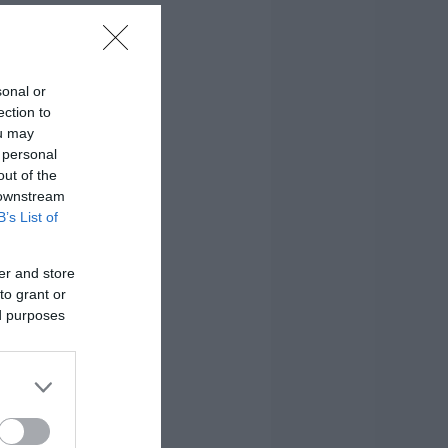
sonal or
ection to
ou may
 personal
out of the
 downstream
B’s List of
er and store
to grant or
ed purposes