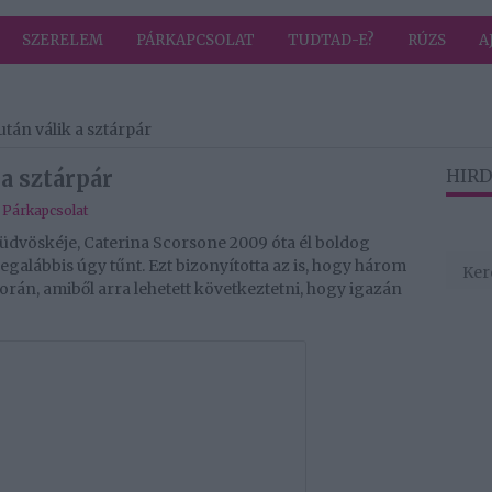
SZERELEM
PÁRKAPCSOLAT
TUDTAD-E?
RÚZS
A
után válik a sztárpár
 a sztárpár
HIRD
,
Párkapcsolat
üdvöskéje, Caterina Scorsone 2009 óta él boldog
egalábbis úgy tűnt. Ezt bizonyította az is, hogy három
rán, amiből arra lehetett következtetni, hogy igazán