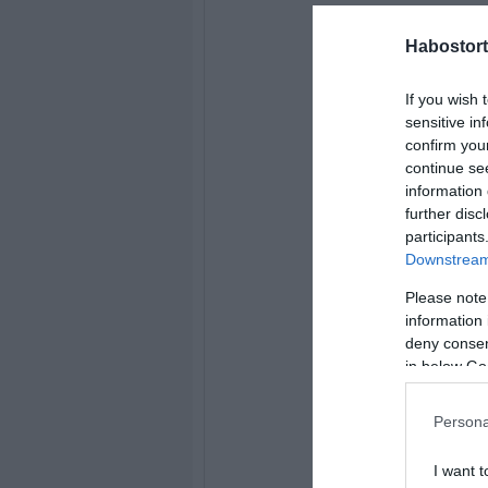
Habostort
If you wish 
sensitive in
confirm you
continue se
information 
further disc
participants
Downstream 
Please note
information 
deny consent
in below Go
Persona
I want t