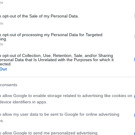
In
o opt-out of the Sale of my Personal Data.
In
to opt-out of processing my Personal Data for Targeted
ing.
In
o opt-out of Collection, Use, Retention, Sale, and/or Sharing
ersonal Data that Is Unrelated with the Purposes for which it
lected.
anis immáron hivatalos a hír: beadták a
Out
lytatni a közös életüket. Mindemellett igyekeznek
látják, a gyerekeik csak úgy fejlődhetnek
oldogok, ha a szülők jó viszonyban maradnak
consents
o allow Google to enable storage related to advertising like cookies on
evice identifiers in apps.
o allow my user data to be sent to Google for online advertising
Pinterest
s.
to allow Google to send me personalized advertising.