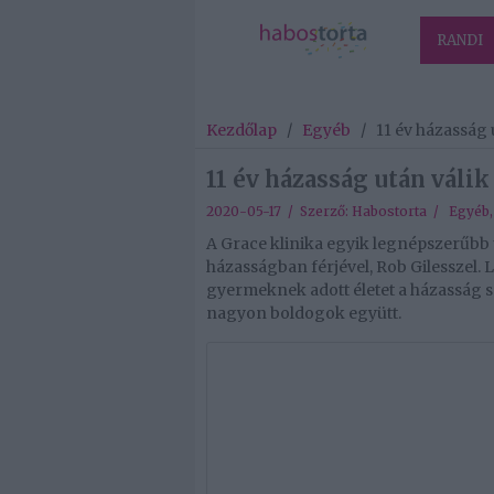
RANDI
Kezdőlap
/
Egyéb
/
11 év házasság 
11 év házasság után válik
2020-05-17 / Szerző:
Habostorta
/
Egyéb
A Grace klinika egyik legnépszerűbb 
házasságban férjével, Rob Gilesszel. L
gyermeknek adott életet a házasság so
nagyon boldogok együtt.