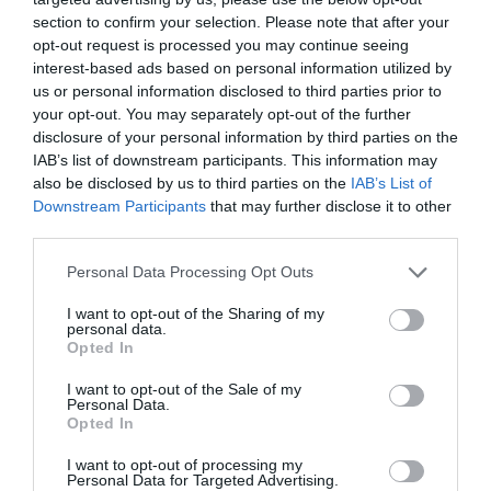
6. A rossz időzítés szakításhoz vezet, még akkor is, ha
section to confirm your selection. Please note that after your
nagyon szeretitek egymást.
opt-out request is processed you may continue seeing
interest-based ads based on personal information utilized by
7. A szenvedély annál jobban csökken, minél régebb óta
us or personal information disclosed to third parties prior to
tart egy kapcsolat.
your opt-out. You may separately opt-out of the further
disclosure of your personal information by third parties on the
8. Időnként mindenki boldogtalan a párkapcsolatában.
IAB’s list of downstream participants. This information may
also be disclosed by us to third parties on the
IAB’s List of
9. Te és a szerelmed valószínűleg nem fogtok örökké
Downstream Participants
that may further disclose it to other
mindenben összeilleni.
third parties.
10. Nehezebben szakítanak azok a párok, akiknek van
Please note that this website/app uses one or more Google
Personal Data Processing Opt Outs
egy háziállatuk, vagy közös bankszámlát használnak.
services and may gather and store information including but
not limited to your visit or usage behaviour. You may click to
I want to opt-out of the Sharing of my
personal data.
grant or deny consent to Google and its third-party tags to
Opted In
Ez is érdekelhet! -
Mit akar a férfi? 10 tény, amit neked
use your data for below specified purposes in below Google
is tudnod kell az erősebbik nemről
consent section.
I want to opt-out of the Sale of my
Personal Data.
Opted In
I want to opt-out of processing my
Personal Data for Targeted Advertising.
Megosztás:
Facebook
Twitter
Pinterest