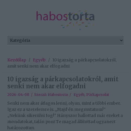
Kezdőlap
/
Egyéb
/
10 igazság a párkapcsolatokról,
amit senki nem akar elfogadni
10 igazság a párkapcsolatokról, amit
senki nem akar elfogadni
2026-04-08 / Szerző:
Habostorta
/
Egyéb
,
Párkapcsolat
Senki nem akar átlagos lenni, olyan, mint a többi ember.
Igaz ez a szerelemre is. „Majd én megmutatom!”
„Nekünk sikerülni fog!” Hányszor hallottad már ezeket a
mondatokat, talán pont Te magad állítottad ugyanezt
határozottan.