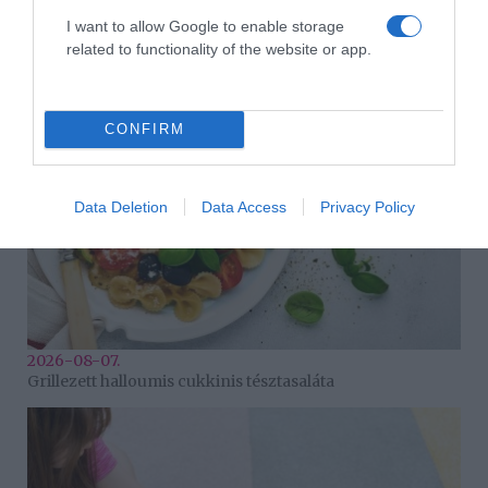
2026-08-07.
I want to allow Google to enable storage
Túlzott félelem a közös jövőtől – hogyan kerüld el egy új
related to functionality of the website or app.
párkapcsolatban?
CONFIRM
Data Deletion
Data Access
Privacy Policy
2026-08-07.
Grillezett halloumis cukkinis tésztasaláta