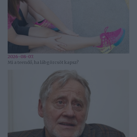
2026-08-07.
Mi a teendő, ha lábgörcsöt kapsz?