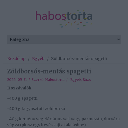
Kezdőlap
/
Egyéb
/
Zöldborsós-mentás spagetti
Zöldborsós-mentás spagetti
2026-05-31 / Szerző:
Habostorta
/
Egyéb
,
Rúzs
Hozzávalók:
-400 g spagetti
-400 g fagyasztott zöldborsó
-40 g kemény vegetáriánus sajt vagy parmezán, durvára
vágva (plusz egy kevés sajt a tálaláshoz)