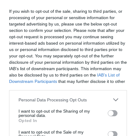
selymes, krémes szósszá. Ha túl sűrű lenne, adjunk hozzá
If you wish to opt-out of the sale, sharing to third parties, or
egy kevés vizet vagy főzővizet.
processing of your personal or sensitive information for
Forgassuk össze a spagettit a zöldborsós szósszal és a
targeted advertising by us, please use the below opt-out
félretett borsószemekkel. Ha szükséges, lazítsuk a szószt
section to confirm your selection. Please note that after your
néhány kanál főzővízzel.
opt-out request is processed you may continue seeing
interest-based ads based on personal information utilized by
us or personal information disclosed to third parties prior to
Megosztás:
Facebook
Twitter
Pinterest
your opt-out. You may separately opt-out of the further
disclosure of your personal information by third parties on the
IAB’s list of downstream participants. This information may
Címkék:
recept
,
menta
,
zöldborsó
,
spagetti
also be disclosed by us to third parties on the
IAB’s List of
Downstream Participants
that may further disclose it to other
Korábbi bejegyzések
Következő bejegyzés
third parties.
Please note that this website/app uses one or more Google
Personal Data Processing Opt Outs
HASONLÓ BEJEGYZÉSEK
services and may gather and store information including but
not limited to your visit or usage behaviour. You may click to
I want to opt-out of the Sharing of my
personal data.
grant or deny consent to Google and its third-party tags to
Opted In
use your data for below specified purposes in below Google
consent section.
I want to opt-out of the Sale of my