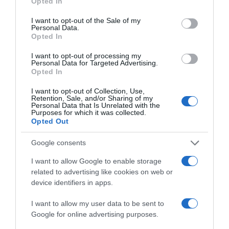
Opted In
use your data for below specified purposes in below Google
consent section.
I want to opt-out of the Sale of my
Personal Data.
Opted In
I want to opt-out of processing my
Personal Data for Targeted Advertising.
Opted In
I want to opt-out of Collection, Use,
Retention, Sale, and/or Sharing of my
Personal Data that Is Unrelated with the
Purposes for which it was collected.
Opted Out
Megosztás:
Facebook
Twitter
Pinterest
Google consents
Címkék:
házasság
,
válás
,
Wolf Kati
,
vallomás
I want to allow Google to enable storage
related to advertising like cookies on web or
Korábbi bejegyzések
Következő bejegyzés
device identifiers in apps.
I want to allow my user data to be sent to
HASONLÓ BEJEGYZÉSEK
Google for online advertising purposes.