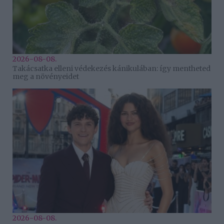
2026-08-08.
Takácsatka elleni védekezés kánikulában: így mentheted
meg a növényeidet
2026-08-08.