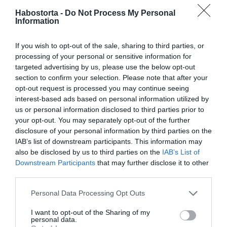
Habostorta -
Do Not Process My Personal
Ám mindez már a múlt, kesergésre nincs oka az
Information
énekesnőnek, aki a műsorban vallott arról is, hogyan
zajlik náluk, akik mindig is nagy családban éltek, a
If you wish to opt-out of the sale, sharing to third parties, or
karácsony.
processing of your personal or sensitive information for
„Két bátyám van, nálunk volt mindenki, a rokonok, a
targeted advertising by us, please use the below opt-out
nagyszülők, a nagynénik, a nagybácsik, unokatesók, a
section to confirm your selection. Please note that after your
szomszéd. Úgy szoktuk, ahogy sok magyar család. Sokan
opt-out request is processed you may continue seeing
összegyűlünk. Mondjuk az a többi családban nem
interest-based ads based on personal information utilized by
mindenhol van, hogy az édesapám lecsücsül a
us or personal information disclosed to third parties prior to
zongorához, és akkor énekelünk. Akkor mindenki kicsit
your opt-out. You may separately opt-out of the further
sírdogál, ha tesóm énekel, akkor inkább röhögünk.
disclosure of your personal information by third parties on the
Utána nagy ölelések, nagy kajálások, nagy röhögések,
IAB’s list of downstream participants. This information may
rettenetes begjli-kóma. Ilyen őrült módon, de szerintem
also be disclosed by us to third parties on the
IAB’s List of
ez jó” – tette hozzá Wolf Kati.
Downstream Participants
that may further disclose it to other
third parties.
Please note that this website/app uses one or more Google
Personal Data Processing Opt Outs
services and may gather and store information including but
not limited to your visit or usage behaviour. You may click to
I want to opt-out of the Sharing of my
personal data.
grant or deny consent to Google and its third-party tags to