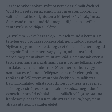
Karácsonykor sokan számot vetnek az elmúlt évekről.
Wolf Kati esetében az elmúlt három esztendő komoly
változásokat hozott, hiszen a férjével szétváltak, ám az
énekesnő nem csömörlött meg ettől, hiszen a szülei
fantasztikus példája áll előtte.
„A szüleim 55 éve házasok, 75 évesek mind a ketten. Ez
tényleg egy csodaszép kapcsolat, nem tudok belekötni.
Nyilván úgy indulsz neki, hogy ezt én is – hát, nem fogod
megcsinálni. Se te nem vagy olyan, mint anyukád, a
párod meg nem olyan, mint apukád. De nemcsak ezen a
területen, hanem a szakmámban is csomó lelkiismeret-
furdalása van az embernek. Miért nem otthon vagy
szombat este, hanem fellépsz? Ezt is már elengedtem,
totál sorshívő lettem az utóbbi években. Csinálhatsz
bármit, kitalálod, elhatározod, hogy így lesz, a sors meg
máshogy csinál, és akkor alkalmazkodsz, megoldod” –
ecsetelte Konyári Edinkának a Palikék Világa by Manna
karácsonyi adásában Kati, aki azt is elárulta, hogy nem
akarja utánozni a szülei életét.