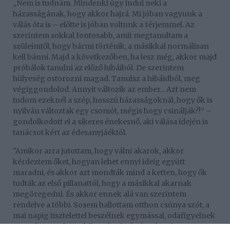
„Nem is tudnám. Mindenki úgy indul neki a
házasságának, hogy akkor hajrá. Mi jóban vagyunk a
válás óta is – előtte is jóban voltunk a férjemmel. Az
szerintem sokkal fontosabb, amit megtanultam a
szüleimtől, hogy bármi történik, a másikkal normálisan
kell bánni. Majd a következőben, ha lesz még, akkor majd
próbálok tanulni az előző hibáiból. De szerintem
hülyeség ostorozni magad. Tanulsz a hibáidból, meg
végiggondolod. Annyit változik az ember... Azt nem
tudom ezeknél a szép, hosszú házasságoknál, hogy ők is
nyilván változtak egy csomót, mégis hogy csinálják?!” –
gondolkodott el a sikeres énekesnő, aki válása idején is
tanácsot kért az édesanyjáéktól.
"Amikor arra jutottam, hogy válni akarok, akkor
kérdeztem őket, hogyan lehet ennyi ideig együtt
maradni, és akkor azt mondták mind a ketten, hogy ők
tudták az első pillanattól, hogy a másikkal akarnak
megöregedni. És akkor ennek alá van szerintem
rendelve a többi. Sosem hallottam otthon csúnya szót, a
mai napig tisztelettel beszélnek egymással, odafigyelnek
egymásra, egészen hihetetlen"– árulta el Kati.