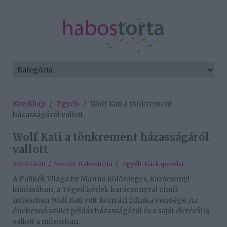
Kezdőlap
/
Egyéb
/
Wolf Kati a tönkrement
házasságáról vallott
Wolf Kati a tönkrement házasságáról
vallott
2022-12-28 / Szerző:
Habostorta
/
Egyéb
,
Párkapcsolat
A Palikék Világa by Manna különleges, karácsonyi
kiadásában, a Téged kérlek karácsonyra! című
műsorban Wolf Kati volt Konyári Edinka vendége. Az
énekesnő szülei példás házasságáról és a saját életéről is
vallott a műsorban.