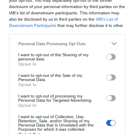
your opt-out. You may separately opt-out of the further
tolmácsolja. A
Júlia nem akar a földön járni
című dal ma is
disclosure of your personal information by third parties on the
olyan himnuszként szól, amely Lilla szellemiségét
IAB’s list of downstream participants. This information may
testesíti meg. Több mint három évtizede járja saját zenei
also be disclosed by us to third parties on the
IAB’s List of
útját szabadon, elvárásoktól mentesen, a poptól a
Downstream Participants
that may further disclose it to other
klasszikus rockon át egészen a crossover műfajáig.
third parties.
Hangja és karaktere nem szorul magyarázatra, hiszen
minden dalban ott van a teljes művészi elköteleződése és
Please note that this website/app uses one or more Google
Personal Data Processing Opt Outs
személyisége.
services and may gather and store information including but
not limited to your visit or usage behaviour. You may click to
I want to opt-out of the Sharing of my
personal data.
grant or deny consent to Google and its third-party tags to
Ne hagyd ki ezt az élményt!
Opted In
use your data for below specified purposes in below Google
Jegyek:
https://www.eventim.hu/hu/jegyek/vincze-lilla-
consent section.
parloes-paroles-budapest-mom-kulturalis-koezpont-
I want to opt-out of the Sale of my
Personal Data.
657662/event.html
Opted In
A koncert szervezője:
Green Stage Production iroda,
I want to opt-out of processing my
melynek mottója:
Personal Data for Targeted Advertising.
Opted In
"A Földünk védelme érdekében minden általunk
megrendezett koncert és előadás
I want to opt-out of Collection, Use,
Retention, Sale, and/or Sharing of my
energiafelhasználásának adataiból kiszámítjuk az
Personal Data that Is Unrelated with the
események ökológiai lábnyomát. E számítások alapján
Purposes for which it was collected.
annyi fát ültetünk hazánkban, amely képes ezt a