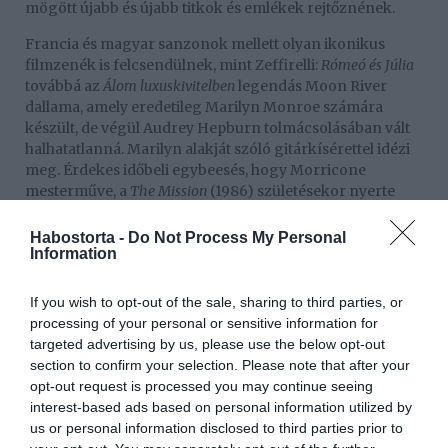
mögött újabb és újabb titkok és emlékek rejtőznének.
Francia és magyar sanzonok mellett olyan ikonikus
filmzenék is felcsendülnek, mint Zeffirelli:
Rómeó és Júlia
továbbá az
Álom luxuskivitelben
legendás Moon River
dallama, amely eredetileg Marilyn Monroe számára
készült, de végül Audrey Hepburn tolmácsolásában vált
halhatatlanná. Marilyn alakját szóló gitárkísérettel idézi
meg. Érdekes időbeli egybeesés, hogy Morricone
mesterműve, a
The Mission
(1986) születésekor nyerte
meg az Interpop Fesztivált a Napoleon Boulevard
zenekar. A MOM Kult színpadán nem csupán nagyszerű
Habostorta -
Do Not Process My Personal
zenék hangzanak el, hanem érzések, történetek, sorsok
Information
elevenednek meg. A helyszín elegáns, bensőséges
atmoszférája tökéletes arra, hogy a közönség közel
If you wish to opt-out of the sale, sharing to third parties, or
érezhesse magát Lilla csodálatos zenei világához.
processing of your personal or sensitive information for
targeted advertising by us, please use the below opt-out
section to confirm your selection. Please note that after your
opt-out request is processed you may continue seeing
Vincze Lillát
az ikonikus Napoleon Boulevard zenekar
interest-based ads based on personal information utilized by
élén ismerhette meg a közönség, és azóta is hű
us or personal information disclosed to third parties prior to
önmagához: mindig a zene, a szív és a lélek harmóniáját