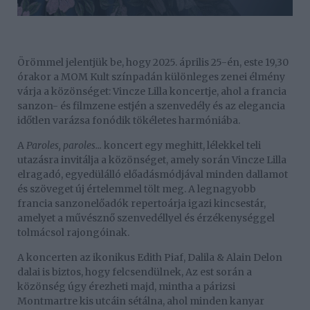
Örömmel jelentjük be, hogy 2025. április 25-én, este 19,30
órakor a MOM Kult színpadán különleges zenei élmény
várja a közönséget: Vincze Lilla koncertje, ahol a francia
sanzon- és filmzene estjén a szenvedély és az elegancia
időtlen varázsa fonódik tökéletes harmóniába.
A
Paroles, paroles...
koncert egy meghitt, lélekkel teli
utazásra invitálja a közönséget, amely során Vincze Lilla
elragadó, egyedülálló előadásmódjával minden dallamot
és szöveget új értelemmel tölt meg. A legnagyobb
francia sanzonelőadók repertoárja igazi kincsestár,
amelyet a művésznő szenvedéllyel és érzékenységgel
tolmácsol rajongóinak.
A koncerten az ikonikus Edith Piaf, Dalila & Alain Delon
dalai is biztos, hogy felcsendülnek, Az est során a
közönség úgy érezheti majd, mintha a párizsi
Montmartre kis utcáin sétálna, ahol minden kanyar