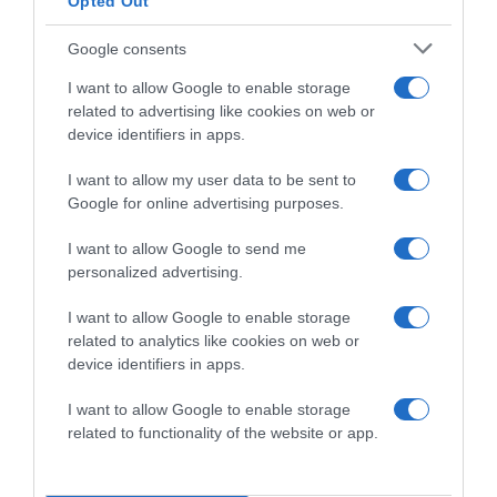
Opted Out
keletkezett ökolábnyomot ellensúlyozni."
Google consents
Zenekari tagok:
I want to allow Google to enable storage
Vincze Lilla – ének, akusztikus gitár
related to advertising like cookies on web or
Hole Anna – fuvola
device identifiers in apps.
Dömény Krisztián – zitherlooper
Hegedűs Szabolcs – zongora
I want to allow my user data to be sent to
Kosztin László – akusztikus gitár
Google for online advertising purposes.
Prommer Patrik – ütősök
I want to allow Google to send me
Megosztás:
Facebook
Twitter
Pinterest
personalized advertising.
I want to allow Google to enable storage
Címkék:
koncert
,
programajánló
,
Vincze Lilla
related to analytics like cookies on web or
device identifiers in apps.
Korábbi bejegyzések
Következő bejegyzés
I want to allow Google to enable storage
related to functionality of the website or app.
HASONLÓ BEJEGYZÉSEK