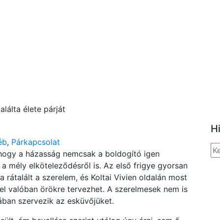
álta élete párját
H
éb
,
Párkapcsolat
 hogy a házasság nemcsak a boldogító igen
a mély elköteleződésről is. Az első frigye gyorsan
a rátalált a szerelem, és Koltai Vivien oldalán most
ivel valóban örökre tervezhet. A szerelmesek nem is
ában szervezik az esküvőjüket.