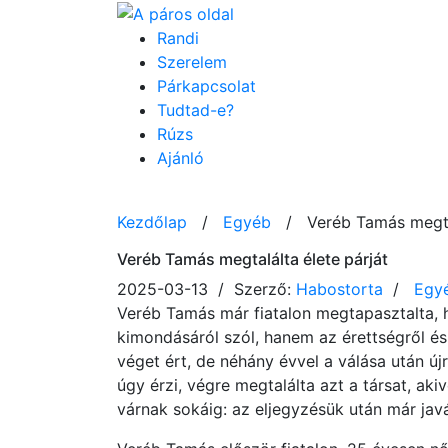
Randi
Szerelem
Párkapcsolat
Tudtad-e?
Rúzs
Ajánló
Kezdőlap
/
Egyéb
/
Veréb Tamás megtal
Veréb Tamás megtalálta élete párját
2025-03-13 / Szerző:
Habostorta
/
Egy
Veréb Tamás már fiatalon megtapasztalta,
kimondásáról szól, hanem az érettségről és 
véget ért, de néhány évvel a válása után újr
úgy érzi, végre megtalálta azt a társat, ak
várnak sokáig: az eljegyzésük után már jav