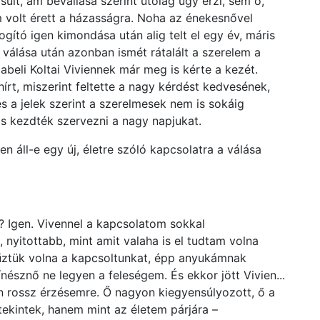
ült, ám bevallása szerint utólag úgy érzi, sem ő,
 volt érett a házasságra. Noha az énekesnővel
gító igen kimondása után alig telt el egy év, máris
válása után azonban ismét rátalált a szerelem a
abeli Koltai Viviennek már meg is kérte a kezét.
írt, miszerint feltette a nagy kérdést kedvesének,
és a jelek szerint a szerelmesek nem is sokáig
is kezdték szervezni a nagy napjukat.
 áll-e egy új, életre szóló kapcsolatra a válása
? Igen. Vivennel a kapcsolatom sokkal
 nyitottabb, mint amit valaha is el tudtam volna
űztük volna a kapcsoltunkat, épp anyukámnak
észnő ne legyen a feleségem. És ekkor jött Vivien...
en rossz érzésemre. Ő nagyon kiegyensúlyozott, ő a
tekintek, hanem mint az életem párjára –