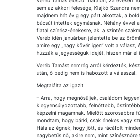
Veréb Tamás először fiatalon, 25 évesen nős
sem az akkori felesége, Klajkó Szandra nem
majdnem hét évig egy párt alkottak, a boldo
búcsút intettek egymásnak. Néhány évvel a 
fiatal színész-énekesre, aki a szintén szakm
Veréb idén januárban jelentette be az örömh
amire egy „nagy kövér igen” volt a válasz, 
húzzák a jegyességük idejét, hiszen már el 
Veréb Tamást nemrég arról kérdezték, készen
után, ő pedig nem is habozott a válasszal.
Megtalálta az igazit
– Arra, hogy megnősüljek, családom legyen
kiegyensúlyozottabb, felnőttebb, őszintébb,
képzelni magamnak. Mielőtt szorosabbra f
mondtam, hogy bárki, csak énekes vagy szín
Hála az égnek, hogy jött, és rácáfolt mind
nagybetűs nő, akire nem, mint színésznőre 