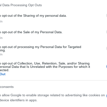
l Data Processing Opt Outs
o opt-out of the Sharing of my personal data.
In
o opt-out of the Sale of my Personal Data.
In
to opt-out of processing my Personal Data for Targeted
ing.
In
o opt-out of Collection, Use, Retention, Sale, and/or Sharing
ersonal Data that Is Unrelated with the Purposes for which it
lected.
Out
consents
o allow Google to enable storage related to advertising like cookies on
, de a történtek alapján szerintem elég nyilvánvaló,
evice identifiers in apps.
n Cinthyvel. Nem tudok még erről beszélni,