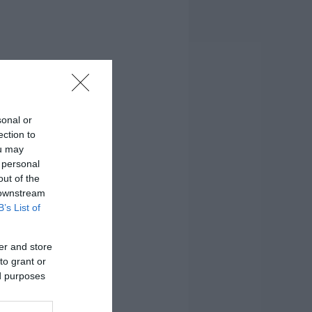
sonal or
ection to
ou may
 personal
out of the
 downstream
B’s List of
er and store
to grant or
ed purposes