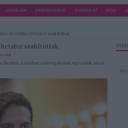
SZERELEM
PÁRKAPCSOLAT
TUDTAD-E?
RÚZS
A
ktor és Cinthya Dictator szakítottak
Dictator szakítottak
HIRD
csolat
ya Dictator, a zenészt a hétvégén már egy másik nővel