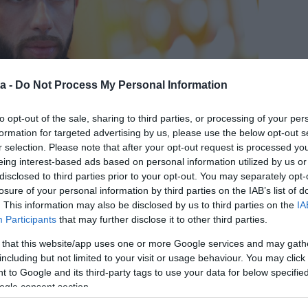
a -
Do Not Process My Personal Information
to opt-out of the sale, sharing to third parties, or processing of your per
formation for targeted advertising by us, please use the below opt-out s
r selection. Please note that after your opt-out request is processed y
eing interest-based ads based on personal information utilized by us or
disclosed to third parties prior to your opt-out. You may separately opt-
losure of your personal information by third parties on the IAB’s list of
. This information may also be disclosed by us to third parties on the
IA
ort az egyik budapesti szórakozóhelyen látták, ahogy
Participants
that may further disclose it to other third parties.
ismeretlen nővel, akivel a csókolózás sem maradt el. A
szomorúan vallotta be: véget ért a kapcsolata
 that this website/app uses one or more Google services and may gath
including but not limited to your visit or usage behaviour. You may click 
 to Google and its third-party tags to use your data for below specifi
ogle consent section.