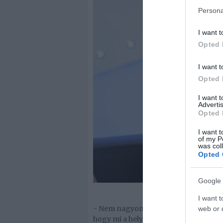
Persona
I want t
Opted 
I want t
Opted 
I want 
Advertis
Opted 
I want t
of my P
was col
Opted 
Google 
I want t
- Nem nagyon tudok erről mit mondani
web or d
hogy mi a helyzet. Úgy tűnik, vége va