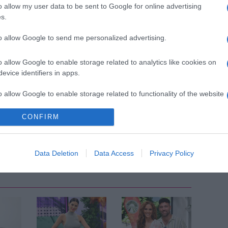
 a zenész, aki valószínűleg már el is költözött volt
o allow my user data to be sent to Google for online advertising
s.
to allow Google to send me personalized advertising.
llámvasútnak volt tekinthető, kérdés, hogy ezúttal
-e.
o allow Google to enable storage related to analytics like cookies on
evice identifiers in apps.
Pinterest
o allow Google to enable storage related to functionality of the website
CONFIRM
szakítás
,
Varga Viktor
,
Cinthya Dictator
Következő bejegyzés
Data Deletion
Data Access
Privacy Policy