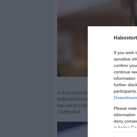
Habostort
If you wish 
sensitive in
confirm you
continue se
information 
further disc
participants
A Bors információi szerint Varga Vikt
Downstream 
bulizás közben összegabalyodott egy 
lap emiatt felkereste az énekest, aki 
Please note
Cinthyával.
information 
deny consent
in below Go