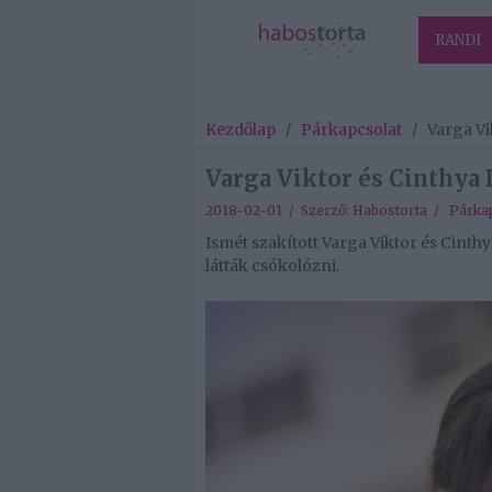
RANDI
Kezdőlap
/
Párkapcsolat
/
Varga Vi
Varga Viktor és Cinthya 
2018-02-01 / Szerző:
Habostorta
/
Párkap
Ismét szakított Varga Viktor és Cinth
látták csókolózni.