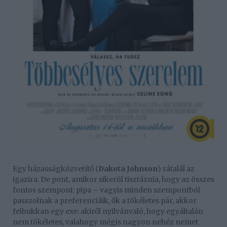
Egy házasságközvetítő (
Dakota Johnson
) rátalál az
igazira. De pont, amikor sikerül tisztáznia, hogy az összes
fontos szempont: pipa – vagyis minden szempontból
passzolnak a preferenciáik, ők a tökéletes pár, akkor
felbukkan egy exe: akiről nyilvánvaló, hogy egyáltalán
nem tökéletes, valahogy mégis nagyon nehéz nemet