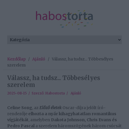
Kezdőlap
/
Ajánló
/
Válassz, ha tudsz... Többesélyes
szerelem
Válassz, ha tudsz... Többesélyes
szerelem
2025-08-15 / Szerző:
Habostorta
/
Ajánló
Celine Song
, az
Előző életek
Oscar-díjra jelölt író-
rendezője
elhozta a nyár kihagyhatatlan romantikus
vígjátékát
, amelyben
Dakota Johnson, Chris Evans és
Pedro Pascal
a szerelem háromszögének három csúcsát