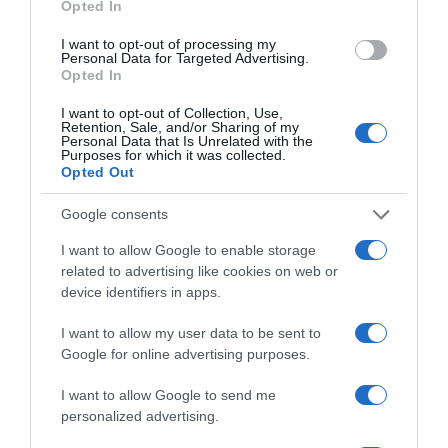
három legszebb emberével rendezett vicces és
Opted In
játékos romantikus komédiát
: a film
I want to opt-out of processing my
főszerepében
Dakota Johnson
(
A szürke ötven
Personal Data for Targeted Advertising.
árnyalata
),
Chris Evans
(
Amerika kapitány
) és
Pedro
Opted In
Pascal
(
The Last of Us
) kerülgetik egymást.
I want to opt-out of Collection, Use,
Retention, Sale, and/or Sharing of my
Personal Data that Is Unrelated with the
Purposes for which it was collected.
Nézd meg a film előzetesét!
Opted Out
Google consents
I want to allow Google to enable storage
related to advertising like cookies on web or
device identifiers in apps.
I want to allow my user data to be sent to
Google for online advertising purposes.
I want to allow Google to send me
personalized advertising.