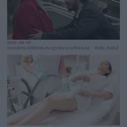
2026-08-07.
Szerelem, költözés és egy kis izraeli káosz – Helló, Haifa!