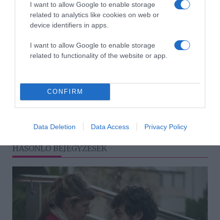
I want to allow Google to enable storage
related to analytics like cookies on web or
device identifiers in apps.
Megosztás:
Facebook
Twitter
Pinterest
I want to allow Google to enable storage
related to functionality of the website or app.
Címkék:
programajánló
,
Dakota Johnson
,
filmpremier
,
Chris Evans
,
Többesélyes szerelem
,
CONFIRM
Pedro Pascal
Korábbi bejegyzések
Következő bejegyzés
Data Deletion
Data Access
Privacy Policy
HASONLÓ BEJEGYZÉSEK