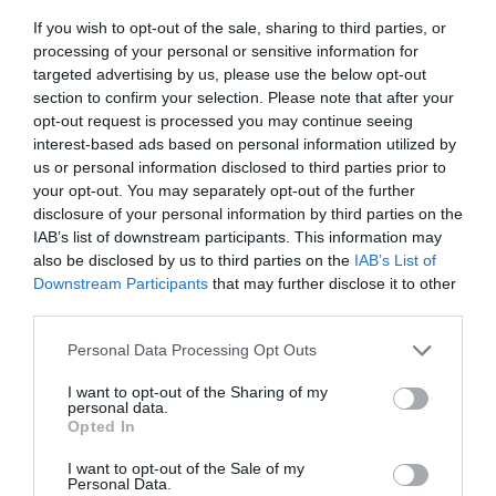
másik (
Chris Evans
) pedig zavaros fickó, albérletben él,
If you wish to opt-out of the sale, sharing to third parties, or
és ki tudja, mi lesz vele…
processing of your personal or sensitive information for
targeted advertising by us, please use the below opt-out
section to confirm your selection. Please note that after your
opt-out request is processed you may continue seeing
interest-based ads based on personal information utilized by
us or personal information disclosed to third parties prior to
your opt-out. You may separately opt-out of the further
disclosure of your personal information by third parties on the
IAB’s list of downstream participants. This information may
also be disclosed by us to third parties on the
IAB’s List of
Downstream Participants
that may further disclose it to other
third parties.
Please note that this website/app uses one or more Google
Personal Data Processing Opt Outs
services and may gather and store information including but
not limited to your visit or usage behaviour. You may click to
I want to opt-out of the Sharing of my
personal data.
grant or deny consent to Google and its third-party tags to
Opted In
use your data for below specified purposes in below Google
Celine Song
, az
Előző életek
Oscar-díjra jelölt író-
consent section.
I want to opt-out of the Sale of my
rendezője három szupersztárral, valószínűleg a világ
Personal Data.